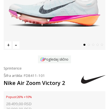
Pogledaj slično
Sprinterice
Šifra artikla:
FD8411-101
Nike Air Zoom Victory 2
Popust
26
%
+
10
%
28.499,00
RSD