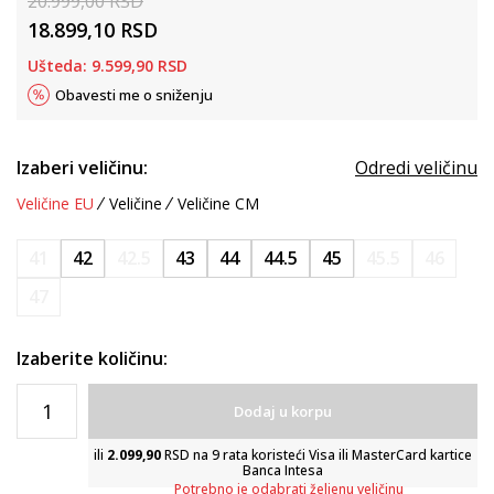
20.999,00
RSD
18.899,10
RSD
Ušteda:
9.599,90
RSD
Obavesti me o sniženju
Izaberi veličinu:
Odredi veličinu
Veličine EU
Veličine
Veličine CM
41
42
42.5
43
44
44.5
45
45.5
46
47
Izaberite količinu:
Dodaj u korpu
ili
2.099,90
RSD na 9 rata koristeći Visa ili MasterCard kartice
Banca Intesa
Potrebno je odabrati željenu veličinu