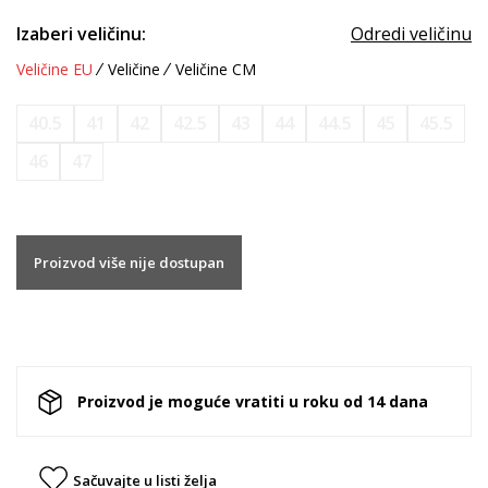
Izaberi veličinu:
Odredi veličinu
Veličine EU
Veličine
Veličine CM
40.5
41
42
42.5
43
44
44.5
45
45.5
46
47
Proizvod više nije dostupan
Proizvod je moguće vratiti u roku od 14 dana
Sačuvajte u listi želja