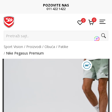
POZOVITE NAS
011 422 1422
0
0
Pretraži sajt...
Sport Vision
Proizvodi
Obuća
Patike
Nike Pegasus Premium