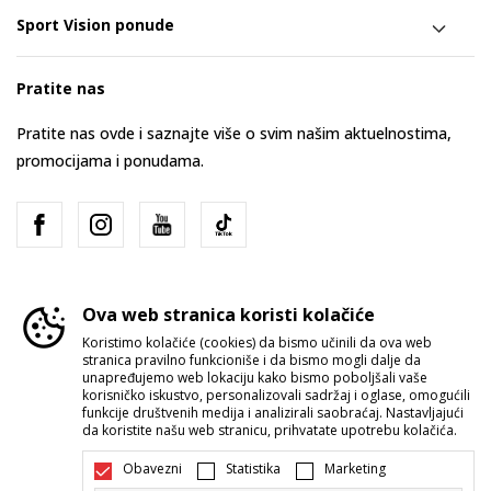
Sport Vision ponude
Pratite nas
Pratite nas ovde i saznajte više o svim našim aktuelnostima,
promocijama i ponudama.
Ova web stranica koristi kolačiće
Koristimo kolačiće (cookies) da bismo učinili da ova web
stranica pravilno funkcioniše i da bismo mogli dalje da
Srbija
Promenite
unapređujemo web lokaciju kako bismo poboljšali vaše
korisničko iskustvo, personalizovali sadržaj i oglase, omogućili
funkcije društvenih medija i analizirali saobraćaj. Nastavljajući
da koristite našu web stranicu, prihvatate upotrebu kolačića.
Obavezni
Statistika
Marketing