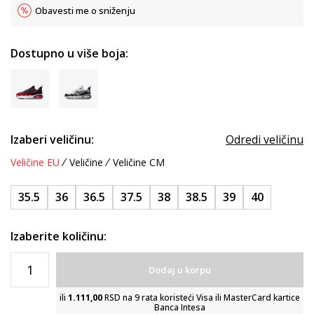
Obavesti me o sniženju
Dostupno u više boja:
Izaberi veličinu:
Odredi veličinu
Veličine EU
Veličine
Veličine CM
35.5
36
36.5
37.5
38
38.5
39
40
Izaberite količinu:
Dodaj u korpu
ili
1.111,00
RSD na 9 rata koristeći Visa ili MasterCard kartice
Banca Intesa