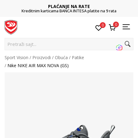
PLAĆANJE NA RATE
Kreditnim karticama BANCA INTESA platite na 9 rata
0
0
Pretraži sajt...
Sport Vision
Proizvodi
Obuća
Patike
Nike NIKE AIR MAX NOVA (GS)