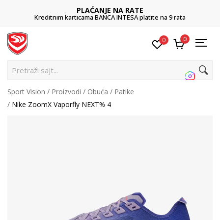
PLAĆANJE NA RATE
Kreditnim karticama BANCA INTESA platite na 9 rata
0
0
Pretraži sajt...
Sport Vision
Proizvodi
Obuća
Patike
Nike ZoomX Vaporfly NEXT% 4