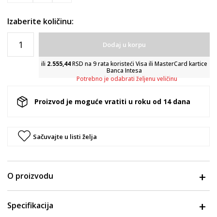
Izaberite količinu:
Dodaj u korpu
ili
2.555,44
RSD na 9 rata koristeći Visa ili MasterCard kartice
Banca Intesa
Potrebno je odabrati željenu veličinu
Proizvod je moguće vratiti u roku od 14 dana
Sačuvajte u listi želja
O proizvodu
Specifikacija