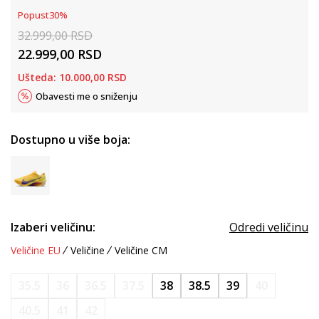
Popust
30
%
32.999,00
RSD
22.999,00
RSD
Ušteda:
10.000,00
RSD
Obavesti me o sniženju
Dostupno u više boja:
Izaberi veličinu:
Odredi veličinu
Veličine EU
Veličine
Veličine CM
35.5
36
36.5
37.5
38
38.5
39
40
40.5
41
42