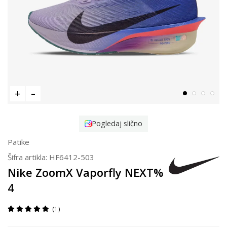
Pogledaj slično
Patike
Šifra artikla:
HF6412-503
Nike ZoomX Vaporfly NEXT%
4
1