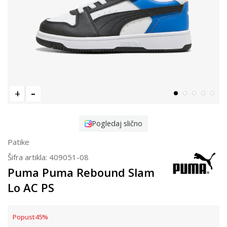
Pogledaj slično
Patike
Šifra artikla:
409051-08
Puma Puma Rebound Slam
Lo AC PS
Popust
45
%