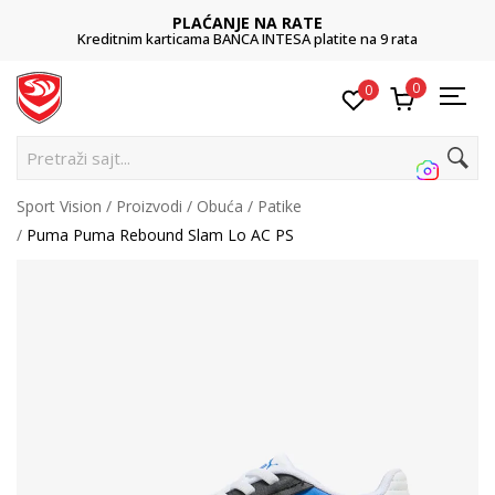
PLAĆANJE NA RATE
Kreditnim karticama BANCA INTESA platite na 9 rata
0
0
Pretraži sajt...
Sport Vision
Proizvodi
Obuća
Patike
Puma Puma Rebound Slam Lo AC PS