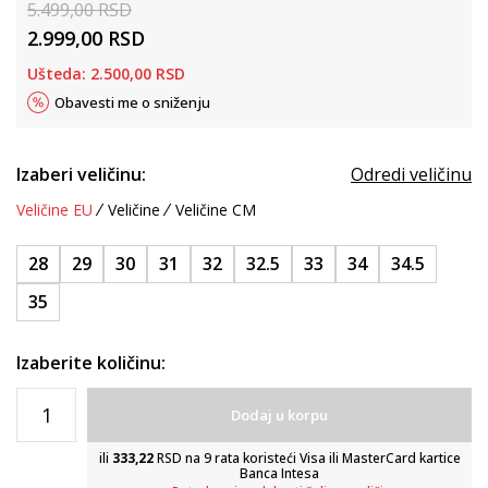
5.499,00
RSD
2.999,00
RSD
Ušteda:
2.500,00
RSD
Obavesti me o sniženju
Izaberi veličinu:
Odredi veličinu
Veličine EU
Veličine
Veličine CM
28
29
30
31
32
32.5
33
34
34.5
35
Izaberite količinu:
Dodaj u korpu
ili
333,22
RSD na 9 rata koristeći Visa ili MasterCard kartice
Banca Intesa