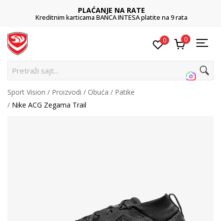
PLAĆANJE NA RATE
Kreditnim karticama BANCA INTESA platite na 9 rata
0
0
Pretraži sajt...
Sport Vision
Proizvodi
Obuća
Patike
Nike ACG Zegama Trail