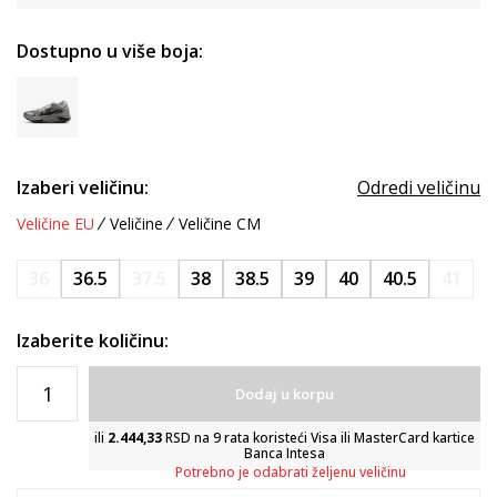
Dostupno u više boja:
Izaberi veličinu:
Odredi veličinu
Veličine EU
Veličine
Veličine CM
36
36.5
37.5
38
38.5
39
40
40.5
41
Izaberite količinu:
Dodaj u korpu
ili
2.444,33
RSD na 9 rata koristeći Visa ili MasterCard kartice
Banca Intesa
Potrebno je odabrati željenu veličinu