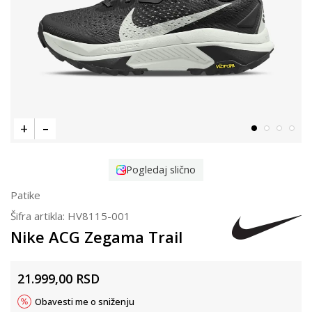
Pogledaj slično
Patike
Šifra artikla:
HV8115-001
Nike ACG Zegama Trail
21.999,00
RSD
Obavesti me o sniženju