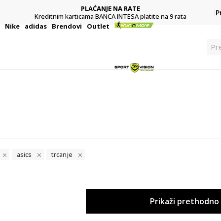
PLAĆANJE NA RATE
P
Kreditnim karticama BANCA INTESA platite na 9 rata
i
Nike
adidas
Brendovi
Outlet
Pr
asics
trcanje
Prikaži prethodno