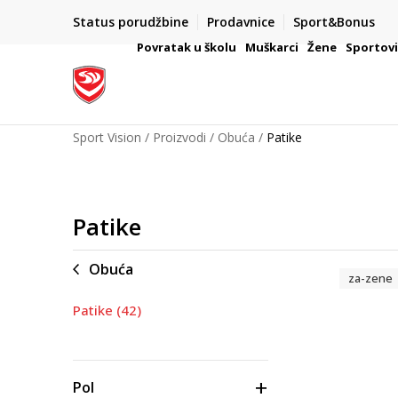
Status porudžbine
Prodavnice
Sport&Bonus
mpanije
VAŽNO OBAVEŠTENJE ZA POTROŠAČE
Povratak u školu
Muškarci
Žene
Sportov
Sport Vision
Proizvodi
Obuća
Patike
Patike
Obuća
za-zene
Patike
(42)
Pol