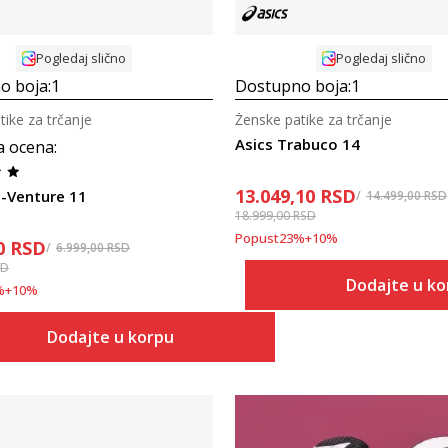
Pogledaj slično
Pogledaj slično
o boja:
1
Dostupno boja:
1
tike za trčanje
Ženske patike za trčanje
Asics Trabuco 14
a ocena
:
13.049,10
RSD
l-Venture 11
14.499,00
RSD
18.999,00
RSD
Popust
23
%
+
10
%
0
RSD
6.999,00
RSD
SD
Dodajte u k
%
+
10
%
Dodajte u korpu