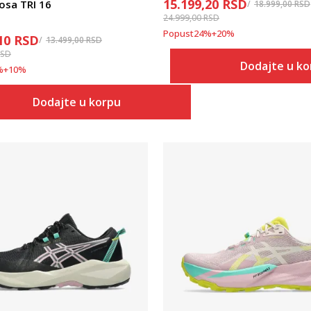
15.199,20
RSD
osa TRI 16
18.999,00
RSD
24.999,00
RSD
Popust
24
%
+
20
%
10
RSD
13.499,00
RSD
RSD
Dodajte u k
%
+
10
%
Dodajte u korpu
Uporedi
Uporedi