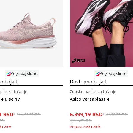
Uporedi
Uporedi
Pogledaj slično
Pogledaj slično
o boja:
1
Dostupno boja:
1
tike za trčanje
Ženske patike za trčanje
l-Pulse 17
Asics Versablast 4
1
RSD
6.399,19
RSD
10.499,00
RSD
7.999,00
RSD
RSD
9.999,00
RSD
%
+
20
%
Popust
20
%
+
20
%