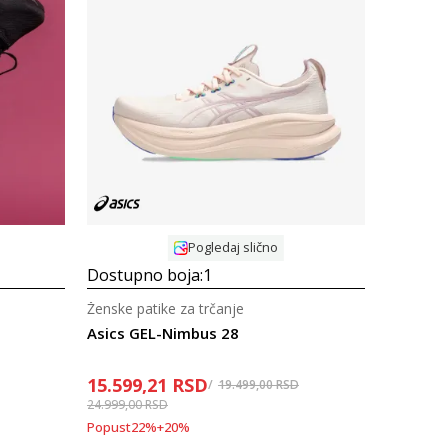
Uporedi
Pogledaj slično
Dostupno boja:
1
Ženske patike za trčanje
Asics GEL-Nimbus 28
15.599,21
RSD
19.499,00
RSD
24.999,00
RSD
Popust
22
%
+
20
%