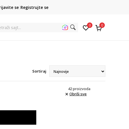
POZOVITE NAS
rijavite se
Registrujte se
011 422 1422
kupovina p
0
0
etraž
Sortiraj
42
proizvoda
Obriši sve