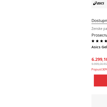
Dostupn
Ženske pa
Prosecn
Asics Ge
6.299,1
9.999,00
R
Popust
30