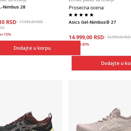
L-Nimbus 28
Prosecna ocena
:
10
RSD
Asics Gel-Nimbus® 27
17.999,00
RSD
RSD
%
+
10
%
14.999,00
RSD
24.999,00
RSD
Popust
40
%
Dodajte u korpu
Dodajte u k
Uporedi
Uporedi