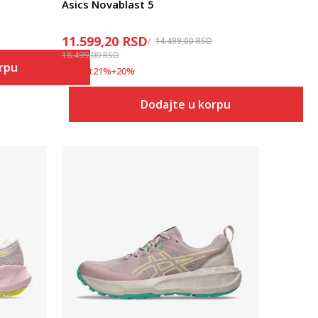
Asics Novablast 5
11.599,20
RSD
14.499,00
RSD
18.499,00
RSD
orpu
Popust
21
%
+
20
%
Dodajte u korpu
Uporedi