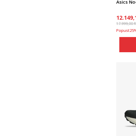
Asics No
12.149,
17.999,00
Popust
25