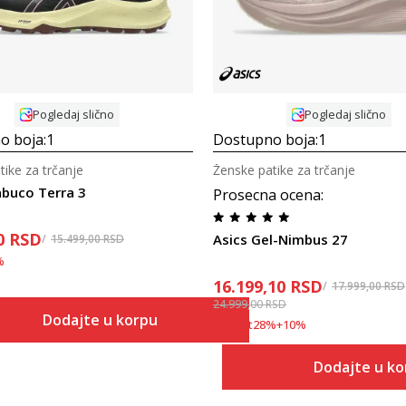
Pogledaj slično
Pogledaj slično
o boja:
1
Dostupno boja:
1
tike za trčanje
Ženske patike za trčanje
abuco Terra 3
Prosecna ocena
:
0
RSD
Asics Gel-Nimbus 27
15.499,00
RSD
%
16.199,10
RSD
17.999,00
RSD
24.999,00
RSD
Dodajte u korpu
Popust
28
%
+
10
%
Dodajte u k