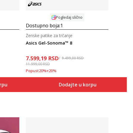
Pogledaj slično
Dostupno boja:
1
Ženske patike za trčanje
Asics Gel-Sonoma™ 8
7.599,19
RSD
9.499,00
RSD
11.999,00
RSD
Popust
20
%
+
20
%
orpu
Dodajte u korpu