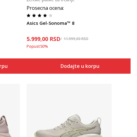
Prosecna ocena
:
Asics Gel-Sonoma™ 8
5.999,00
RSD
11.999,00
RSD
Popust
50
%
orpu
Dodajte u korpu
Uporedi