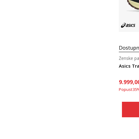
Dostupn
Ženske pa
Asics Tr
9.999,0
Popust
35