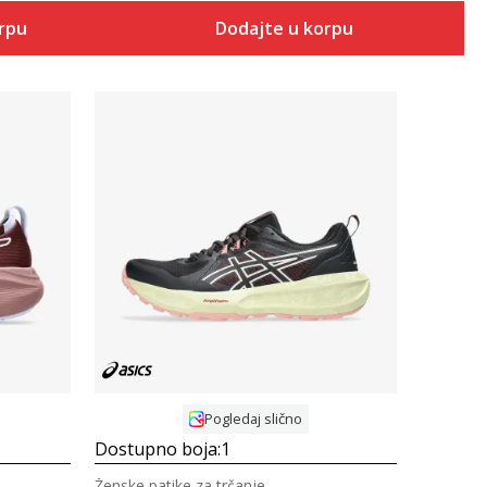
orpu
Dodajte u korpu
Uporedi
Pogledaj slično
Dostupno boja:
1
Ženske patike za trčanje