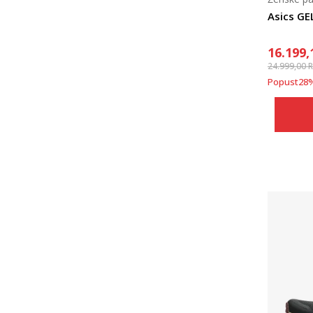
Asics GE
16.199,
24.999,00
Popust
28