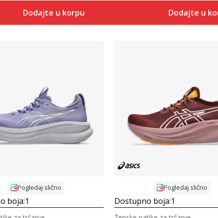
Dodajte u korpu
Dodajte u k
Uporedi
Uporedi
Pogledaj slično
Pogledaj slično
o boja:
1
Dostupno boja:
1
tike za trčanje
Ženske patike za trčanje