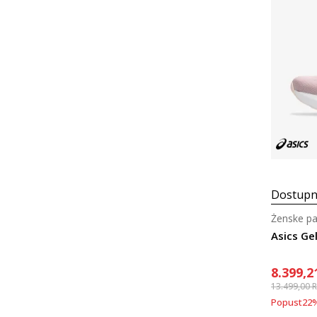
Dostupn
Ženske pa
Asics Ge
8.399,2
13.499,00
Popust
22