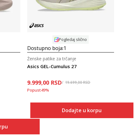
Pogledaj slično
Dostupno boja:
1
Ženske patike za trčanje
Asics GEL-Cumulus 27
9.999,00
RSD
19.699,00
RSD
Popust
49
%
Dodajte u korpu
orpu