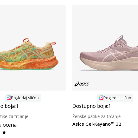
Uporedi
Uporedi
Pogledaj slično
Pogledaj slično
o boja:
1
Dostupno boja:
1
tike za trčanje
Ženske patike za trčanje
Asics Gel‑Kayano™ 32
a ocena
: