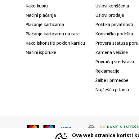
Kako kupiti
Uslovi korišćenja
Načini plaćanja
Uslovi prodaje
Plaćanje karticama
Politika privatnosti
Plaćanje karticama na rate
Korisnička podrška
Kako iskoristiti poklon karticu
Provera statusa poru
Načini isporuke
Zamena veličine
Povraćaj sredstava
Reklamacije
Žalbe i primedbe
Najčešća pitanja
Ova web stranica koristi k