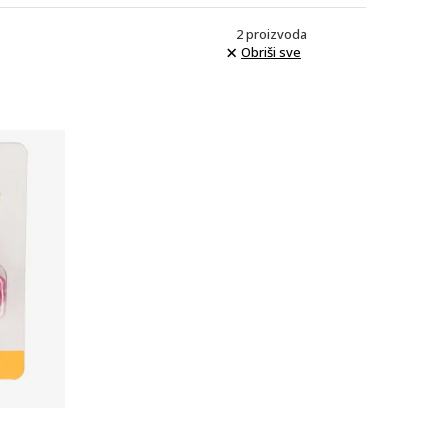
2
proizvoda
Obriši sve