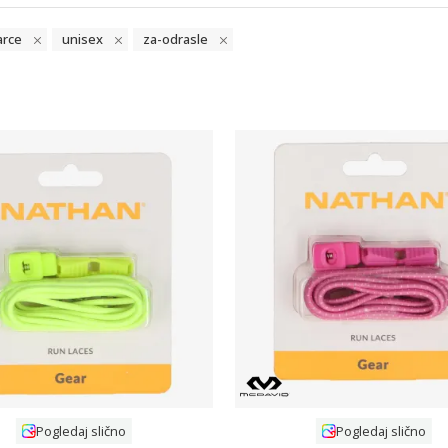
arce
unisex
za-odrasle
Uporedi
Uporedi
Pogledaj slično
Pogledaj slično