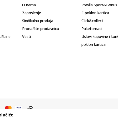
O nama
Pravila Sport&Bonu
Zaposlenje
E-poklon kartica
Sindikalna prodaja
Click&collect
Pronađite prodavnicu
Paketomati
džbine
Vesti
Uslovi kupovine i kor
poklon kartica
olačiće