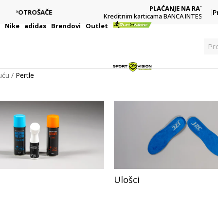
PLAĆANJE NA RATE
P
Kreditnim karticama BANCA INTESA platite na 9 rata
i
Nike
adidas
Brendovi
Outlet
Pre
uću
Pertle
Ulošci