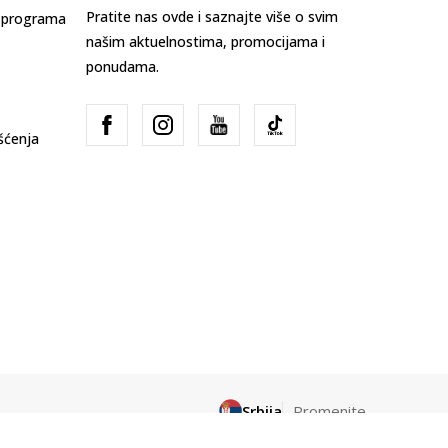
Pratite nas ovde i saznajte više o svim
s programa
našim aktuelnostima, promocijama i
ponudama.
išćenja
Srbija
Promenite