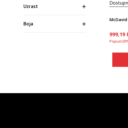
Dostupn
Uzrast
McDavid 
Boja
999,19
Cena
Popust
20