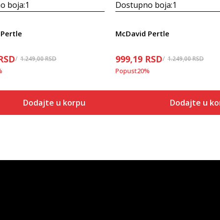
o boja:
1
Dostupno boja:
1
Pertle
McDavid Pertle
RSD
999,19
RSD
1.249,00
RSD
1.249,00
RSD
%
Popust
20
%
Dodajte u korpu
Dodajte u k