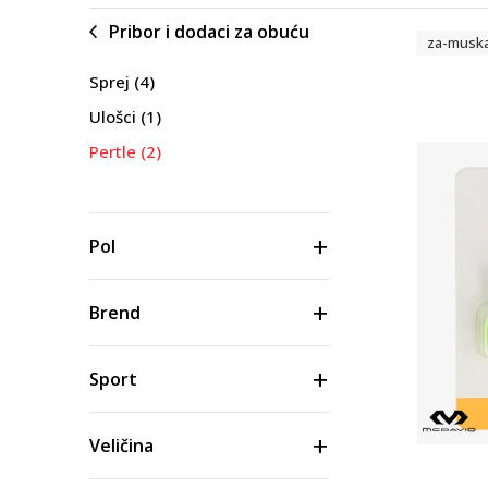
Pribor i dodaci za obuću
za-musk
Sprej
(4)
Ulošci
(1)
Pertle
(2)
Pol
Brend
Sport
Veličina