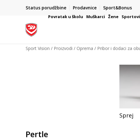
Status porudžbine
Prodavnice
Sport&Bonus
mpanije
VAŽNO OBAVEŠTENJE ZA POTROŠAČE
Povratak u školu
Muškarci
Žene
Sportov
Sport Vision
Proizvodi
Oprema
Pribor i dodaci za ob
Sprej
Pertle