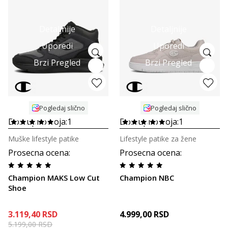
Detaljnije
Detaljnije
Uporedi
Uporedi
Brzi Pregled
Brzi Pregled
Pogledaj slično
Pogledaj slično
Dostupno boja:
1
Dostupno boja:
1
Muške lifestyle patike
Lifestyle patike za žene
Prosecna ocena
:
Prosecna ocena
:
Champion MAKS Low Cut
Champion NBC
Shoe
3.119,40
RSD
4.999,00
RSD
5.199,00
RSD