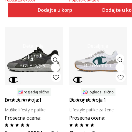
Dodajte u korpu
Dodajte u k
Detaljnije
Detaljnije
Uporedi
Uporedi
Brzi Pregled
Brzi Pregled
Pogledaj slično
Pogledaj slično
Dostupno boja:
1
Dostupno boja:
1
Muške lifestyle patike
Lifestyle patike za žene
Prosecna ocena
:
Prosecna ocena
: