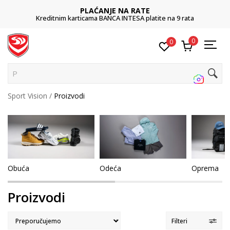
POZOVITE NAS
 9 rata
011 422 1422
0
0
Pretraži s
Sport Vision
Proizvodi
Obuća
Odeća
Oprema
Proizvodi
Filteri