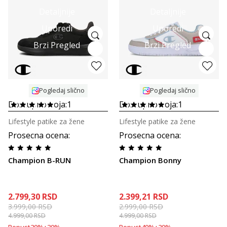
Detaljnije
Detaljnije
Uporedi
Uporedi
Brzi Pregled
Brzi Pregled
Pogledaj slično
Pogledaj slično
Dostupno boja:
1
Dostupno boja:
1
Lifestyle patike za žene
Lifestyle patike za žene
Prosecna ocena
:
Prosecna ocena
:
Champion B-RUN
Champion Bonny
2.799,30
RSD
2.399,21
RSD
3.999,00
RSD
2.999,00
RSD
4.999,00
RSD
4.999,00
RSD
Popust
20
%
+
30
%
Popust
40
%
+
20
%