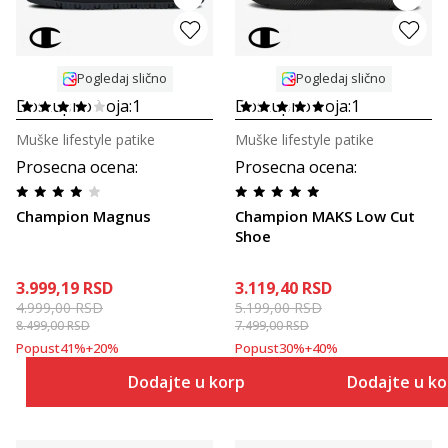
Pogledaj slično
Pogledaj slično
Dostupno boja:
1
Dostupno boja:
1
Muške lifestyle patike
Muške lifestyle patike
Prosecna ocena
:
Prosecna ocena
:
Champion Magnus
Champion MAKS Low Cut
Shoe
3.999,19
RSD
3.119,40
RSD
4.999,00
RSD
5.199,00
RSD
8.499,00
RSD
7.499,00
RSD
Popust
41
%
+
20
%
Popust
30
%
+
40
%
Dodajte u korpu
Dodajte u k