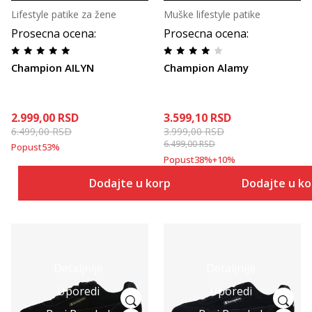
Lifestyle patike za žene
Muške lifestyle patike
Prosecna ocena
:
Prosecna ocena
:
Champion AILYN
Champion Alamy
2.999,00
RSD
3.599,10
RSD
6.499,00
RSD
3.999,00
RSD
6.499,00
RSD
Popust
53
%
Popust
38
%
+
10
%
Dodajte u korpu
Dodajte u k
Detaljnije
Detaljnije
Uporedi
Uporedi