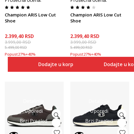
Prosecna ocena
:
Prosecna ocena
:
Champion ARIS Low Cut
Champion ARIS Low Cut
Shoe
Shoe
2.399,40
RSD
2.399,40
RSD
3.999,00
RSD
3.999,00
RSD
5.499,00
RSD
5.499,00
RSD
Popust
27
%
+
40
%
Popust
27
%
+
40
%
Dodajte u korpu
Dodajte u k
Detaljnije
Detaljnije
Uporedi
Uporedi
Brzi Pregled
Brzi Pregled