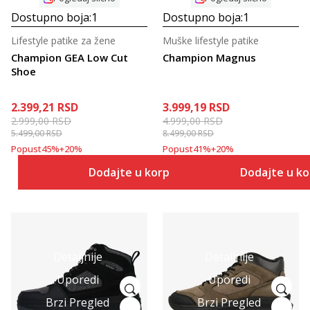
Dostupno boja:
1
Dostupno boja:
1
Lifestyle patike za žene
Muške lifestyle patike
Champion GEA Low Cut
Champion Magnus
Shoe
2.399,21
RSD
3.999,19
RSD
2.999,00
RSD
4.999,00
RSD
5.499,00
RSD
8.499,00
RSD
Popust
45
%
+
20
%
Popust
41
%
+
20
%
Dodajte u korpu
Dodajte u k
Detaljnije
Detaljnije
Uporedi
Uporedi
Brzi Pregled
Brzi Pregled