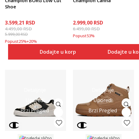
Champion BORG Low Cut
Champion Canna
Shoe
3.599,21
RSD
2.999,00
RSD
4.499,00
RSD
6.499,00
RSD
5.999,00
RSD
Popust
53
%
Popust
25
%
+
20
%
Dodajte u korpu
Dodajte u k
Detaljnije
Detaljnije
Uporedi
Uporedi
Brzi Pregled
Brzi Pregled
Pogledaj slično
Pogledaj slično