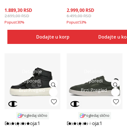
1.889,30
RSD
2.999,00
RSD
2.699,00
RSD
6.499,00
RSD
Popust
30
%
Popust
53
%
Dodajte u korpu
Dodajte u k
Detaljnije
Detaljnije
Uporedi
Uporedi
Brzi Pregled
Brzi Pregled
Pogledaj slično
Pogledaj slično
Dostupno boja:
1
Dostupno boja:
1