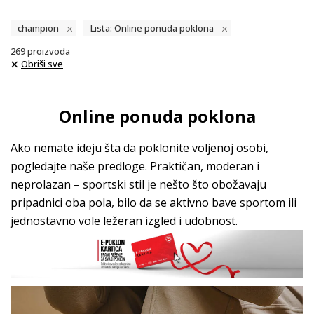
champion
Lista: Online ponuda poklona
269
proizvoda
Obriši sve
Online ponuda poklona
Ako nemate ideju šta da poklonite voljenoj osobi,
pogledajte naše predloge. Praktičan, moderan i
neprolazan – sportski stil je nešto što obožavaju
pripadnici oba pola, bilo da se aktivno bave sportom ili
jednostavno vole ležeran izgled i udobnost.