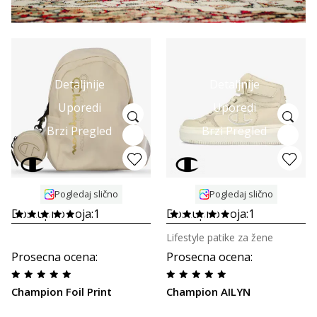
Detaljnije
Detaljnije
Uporedi
Uporedi
Brzi Pregled
Brzi Pregled
Pogledaj slično
Pogledaj slično
Dostupno boja:
1
Dostupno boja:
1
Lifestyle patike za žene
Prosecna ocena
:
Prosecna ocena
:
Champion Foil Print
Champion AILYN