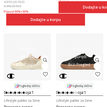
4.899,00
RSD
6.999,00
RSD
Dodajte u k
Popust
30
%
+
30
%
Dodajte u korpu
Detaljnije
Detaljnije
Uporedi
Uporedi
Brzi Pregled
Brzi Pregled
Pogledaj slično
Pogledaj slično
Dostupno boja:
1
Dostupno boja:
1
Lifestyle patike za žene
Lifestyle patike za žene