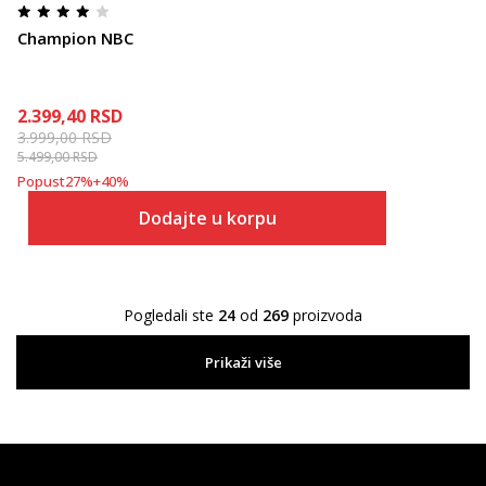
Champion NBC
2.399,40
RSD
3.999,00
RSD
5.499,00
RSD
Popust
27
%
+
40
%
Dodajte u korpu
Pogledali ste
24
od
269
proizvoda
Prikaži više