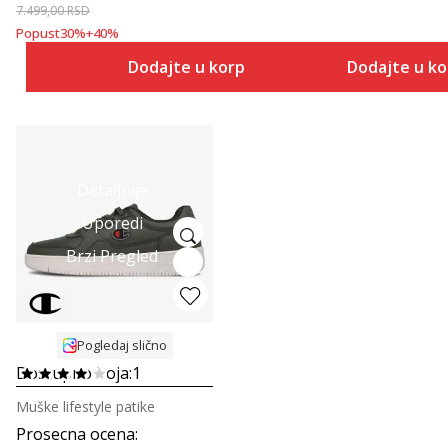
7.499,00
RSD
Popust
30
%
+
40
%
Dodajte u korpu
Dodajte u k
Detaljnije
Uporedi
Brzi Pregled
Pogledaj slično
Dostupno boja:
1
Muške lifestyle patike
Prosecna ocena
: