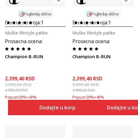
Pogledaj slično
Pogledaj slično
Dostupno boja:
1
Dostupno boja:
1
Muške lifestyle patike
Muške lifestyle patike
Prosecna ocena
:
Prosecna ocena
:
Champion B-RUN
Champion B-RUN
2.399,40
RSD
2.399,40
RSD
3.999,00
RSD
3.999,00
RSD
4.999,00
RSD
4.999,00
RSD
Popust
20
%
+
40
%
Popust
20
%
+
40
%
Dodajte u korpu
Dodajte u k