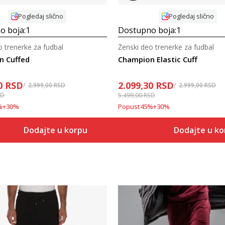
Pogledaj slično
Pogledaj slično
o boja:
1
Dostupno boja:
1
o trenerke za fudbal
Ženski deo trenerke za fudbal
n Cuffed
Champion Elastic Cuff
0
RSD
2.099,30
RSD
2.999,00
RSD
2.999,00
RSD
SD
5.499,00
RSD
%
+
30
%
Popust
45
%
+
30
%
Dodajte u korpu
Dodajte u k