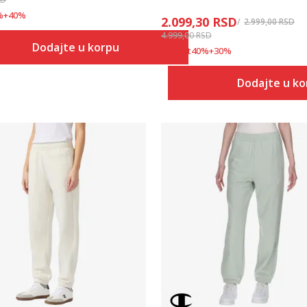
%
+
40
%
2.099,30
RSD
2.999,00
RSD
4.999,00
RSD
Dodajte u korpu
Popust
40
%
+
30
%
Dodajte u k
Uporedi
Uporedi