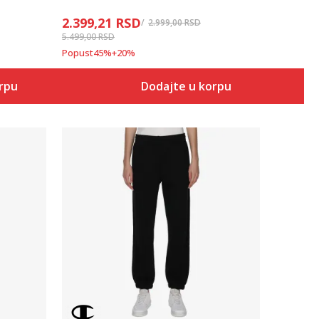
2.399,21
RSD
2.999,00
RSD
5.499,00
RSD
Popust
45
%
+
20
%
orpu
Dodajte u korpu
Uporedi