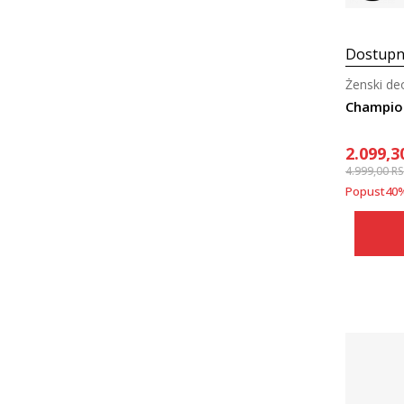
Dostupn
Ženski de
Champio
2.099,3
4.999,00
R
Popust
40