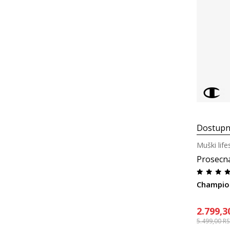
Dostupn
Muški life
Prosecn
Champion
2.799,3
5.499,00
R