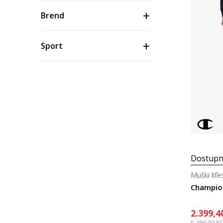
Brend
Sport
Veličina
Uzrast
Boja
Dostupn
Cena
Muški life
Champio
2.399,4
5.499,00
R