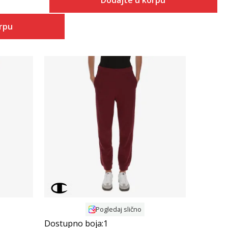
Dodajte u korpu
orpu
Uporedi
Pogledaj slično
Dostupno boja:
1