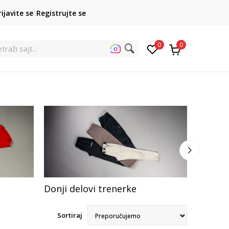
POZOVITE NAS
rijavite se
Registrujte se
011 422 1422
kupovina p
0
0
traži
Donji delovi trenerke
Dukser
Sortiraj