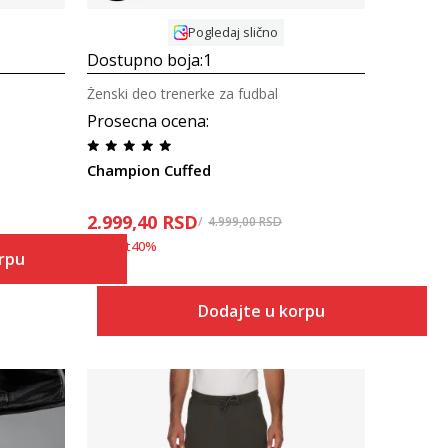
Pogledaj slično
Dostupno boja:
1
Ženski deo trenerke za fudbal
Prosecna ocena
:
Champion Cuffed
2.999,40
RSD
4.999,00
RSD
Popust
40
%
orpu
Dodajte u korpu