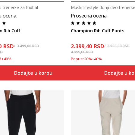
o trenerke za fudbal
Muški lifestyle donji deo trenerk
a ocena
:
Prosecna ocena
:
 Rib Cuff
Champion Rib Cuff Pants
0
RSD
2.399,40
RSD
3.499,00
RSD
3.999,00
RSD
SD
4.999,00
RSD
%
+
40
%
Popust
20
%
+
40
%
Dodajte u korpu
Dodajte u k
Uporedi
Uporedi