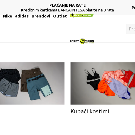
PLAĆANJE NA RATE
P
Kreditnim karticama BANCA INTESA platite na 9 rata
i
Nike
adidas
Brendovi
Outlet
Pre
Kupaći kostimi