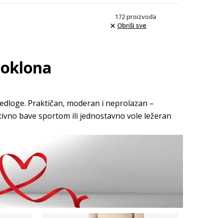
172
proizvoda
Obriši sve
poklona
redloge. Praktičan, moderan i neprolazan –
ktivno bave sportom ili jednostavno vole ležeran