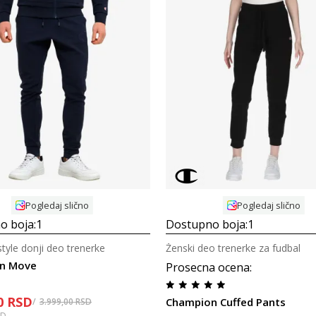
Uporedi
Uporedi
Pogledaj slično
Pogledaj slično
o boja:
1
Dostupno boja:
1
style donji deo trenerke
Ženski deo trenerke za fudbal
n Move
Prosecna ocena
:
0
RSD
Champion Cuffed Pants
3.999,00
RSD
SD