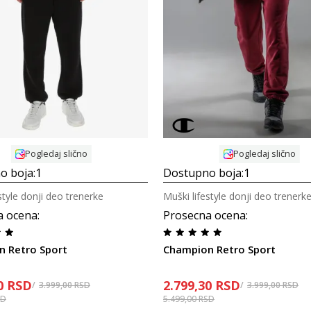
Uporedi
Uporedi
Pogledaj slično
Pogledaj slično
o boja:
1
Dostupno boja:
1
style donji deo trenerke
Muški lifestyle donji deo trenerk
a ocena
:
Prosecna ocena
:
 Retro Sport
Champion Retro Sport
0
RSD
2.799,30
RSD
3.999,00
RSD
3.999,00
RSD
SD
5.499,00
RSD