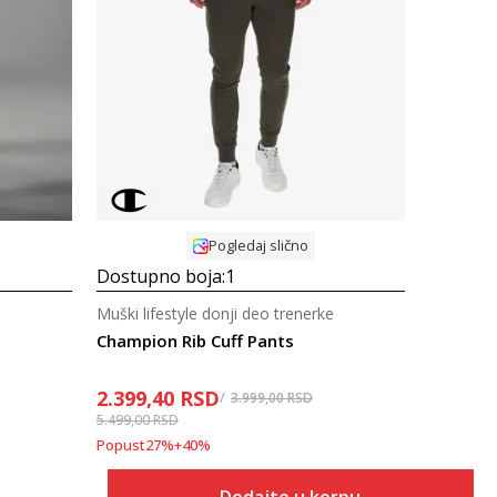
Uporedi
Pogledaj slično
Dostupno boja:
1
e
Muški lifestyle donji deo trenerke
Champion Rib Cuff Pants
2.399,40
RSD
3.999,00
RSD
5.499,00
RSD
Popust
27
%
+
40
%