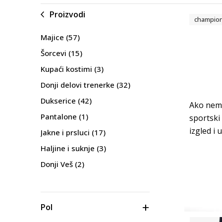
Proizvodi
champio
Majice
(57)
Šorcevi
(15)
Kupaći kostimi
(3)
Donji delovi trenerke
(32)
Dukserice
(42)
Ako nema
Pantalone
(1)
sportski
izgled i 
Jakne i prsluci
(17)
Haljine i suknje
(3)
Donji Veš
(2)
Pol