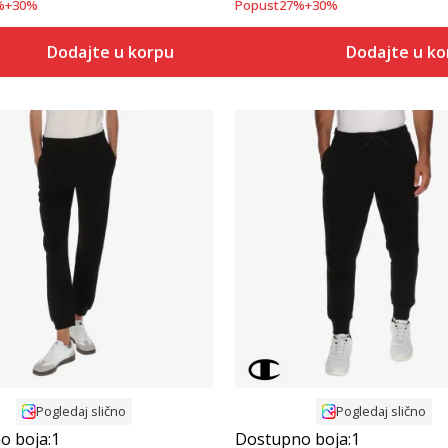
%
+
30
%
Popust
27
%
+
30
%
Dodajte u korpu
Dodajte u k
Uporedi
Uporedi
Pogledaj slično
Pogledaj slično
o boja:
1
Dostupno boja:
1