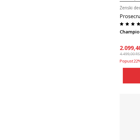
Ženski de
Prosecn
Champion
2.099,4
4.499,00
R
Popust
22