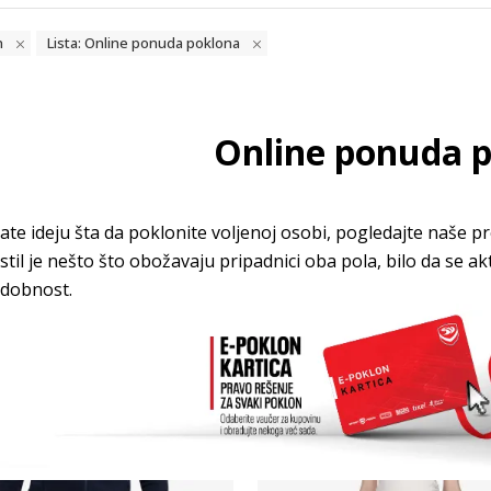
n
Lista: Online ponuda poklona
Online ponuda 
te ideju šta da poklonite voljenoj osobi, pogledajte naše p
 stil je nešto što obožavaju pripadnici oba pola, bilo da se a
udobnost.