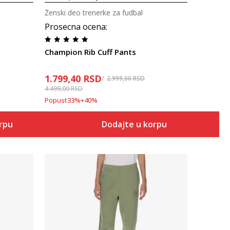
e
Ženski deo trenerke za fudbal
Prosecna ocena
:
Champion Rib Cuff Pants
1.799,40
RSD
2.999,00
RSD
4.499,00
RSD
Popust
33
%
+
40
%
orpu
Dodajte u korpu
Uporedi