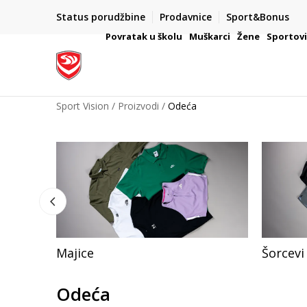
Status porudžbine
Prodavnice
Sport&Bonus
mpanije
VAŽNO OBAVEŠTENJE ZA POTROŠAČE
Povratak u školu
Muškarci
Žene
Sportov
Sport Vision
Proizvodi
Odeća
Majice
Šorcevi
Odeća