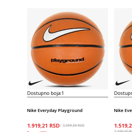
Dostupno boja:
1
Dostupn
Nike Everyday Playground
Nike Ev
1.919,21
RSD
1.519,
2.399,00
RSD
2.399,00
R