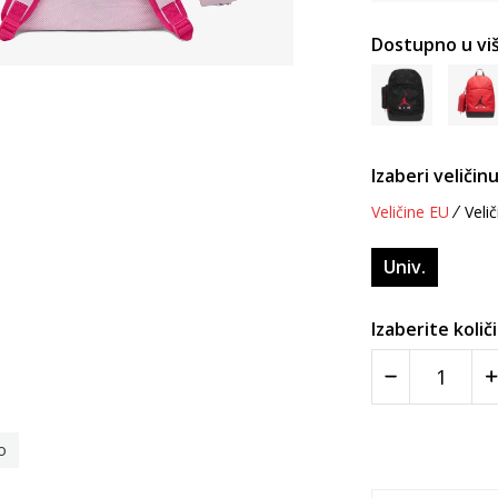
Dostupno u viš
Izaberi veličinu
Veličine EU
Velič
Univ.
Izaberite količ
o