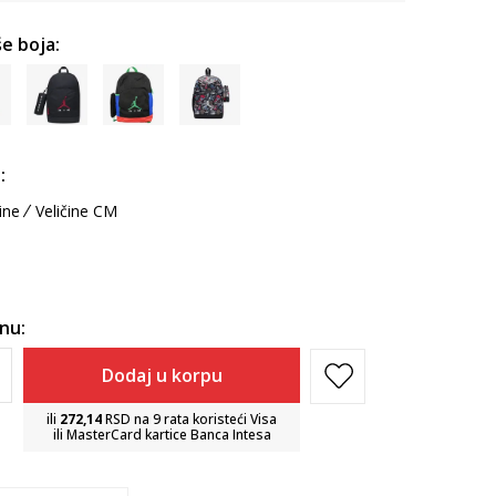
e boja:
:
ine
Veličine CM
inu:
Dodaj u korpu
ili
272,14
RSD na 9 rata koristeći Visa
ili MasterCard kartice Banca Intesa