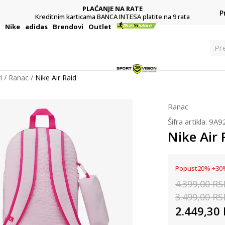
PLAĆANJE NA RATE
P
Kreditnim karticama BANCA INTESA platite na 9 rata
i
Nike
adidas
Brendovi
Outlet
Pr
i
Ranac
Nike Air Raid
Ranac
Šifra artikla:
9A9
Nike Air 
Popust
20
%
+
30
4.399,00
RS
3.499,00
RS
2.449,30