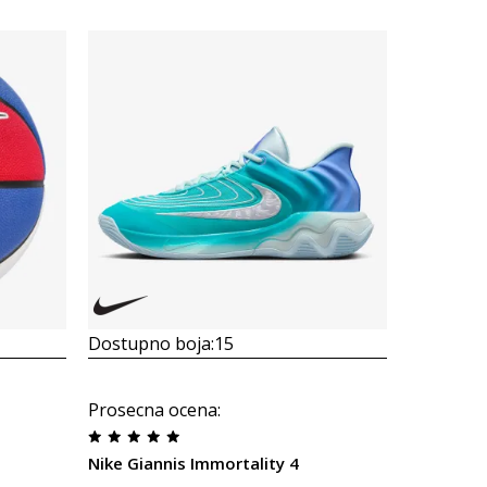
Dostupno boja:
15
Dostupno
Prosecna ocena
:
Prosecna
Nike Giannis Immortality 4
Nike Gian