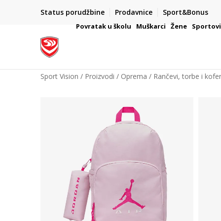
Status porudžbine
Prodavnice
Sport&Bonus
mpanije
VAŽNO OBAVEŠTENJE ZA POTROŠAČE
Povratak u školu
Muškarci
Žene
Sportov
Sport Vision
Proizvodi
Oprema
Rančevi, torbe i kofer