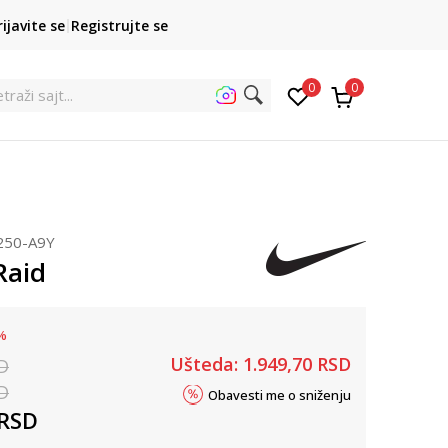
POZOVITE NAS
rijavite se
Registrujte se
011 422 1422
kupovina p
0
0
etra
250-A9Y
Raid
%
Ušteda:
1.949,70
RSD
D
D
Obavesti me o sniženju
RSD