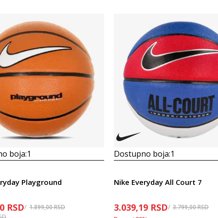
o boja:
1
Dostupno boja:
1
eryday Playground
Nike Everyday All Court 7
20
RSD
3.039,19
RSD
1.899,00
RSD
3.799,00
RSD
SD