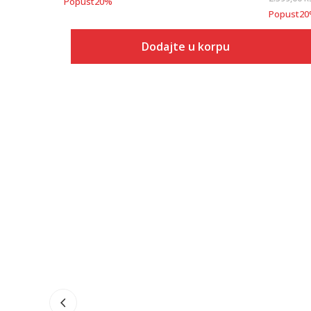
Popust
20
%
Popust
20
Dodajte u korpu
Dodaj u korpu