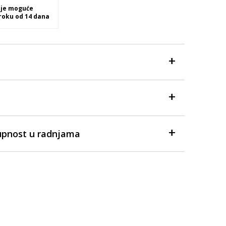
 je moguće
 roku od 14 dana
upnost u radnjama