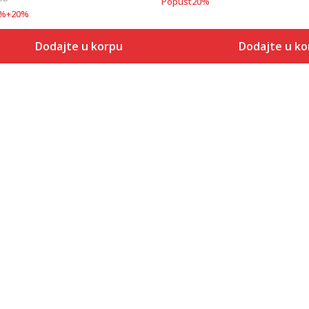
Popust
20
%
%
+
20
%
Dodajte u korpu
Dodajte u ko
Dodaj u korpu
Dodaj