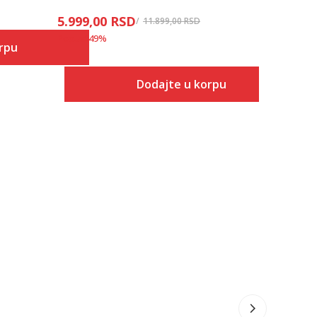
5.999,00
RSD
6.999,00
11.899,00
RSD
Popust
49
%
Popust
41
%
rpu
Dodajte u korpu
 u korpu
Veličina
Dodaj u korpu
7
7.5
8
8.5
9