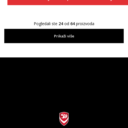
Pogledali ste
24
od
64
proizvoda
Prikaži više