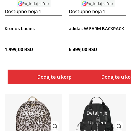
Pogledaj slično
Pogledaj slično
Dostupno boja:
1
Dostupno boja:
1
Kronos Ladies
adidas W FARM BACKPACK
1.999,00
RSD
6.499,00
RSD
Dodajte u korpu
Dodajte u k
Detaljnije
Detaljnije
Uporedi
Uporedi