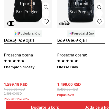
Uporedi
Uporedi
Brzi Pregled
Brzi Pregled
Pogledaj slično
Pogledaj slično
Dostupno boja:
1
Dostupno boja:
1
Prosecna ocena
:
Prosecna ocena
:
Champion Glossy
Ellesse Didy
1.599,19
RSD
1.499,00
RSD
1.999,00
RSD
3.499,00
RSD
2.999,00
RSD
Popust
57
%
Popust
33
%
+
20
%
Dodajte u korpu
Dodajte u k