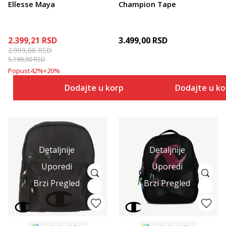
Ellesse Maya
Champion Tape
2.399,21
RSD
3.499,00
RSD
2.999,00
RSD
5.199,00
RSD
Popust
42
%
+
20
%
Dodajte u korpu
Dodajte u k
Detaljnije
Detaljnije
Uporedi
Uporedi
Brzi Pregled
Brzi Pregled