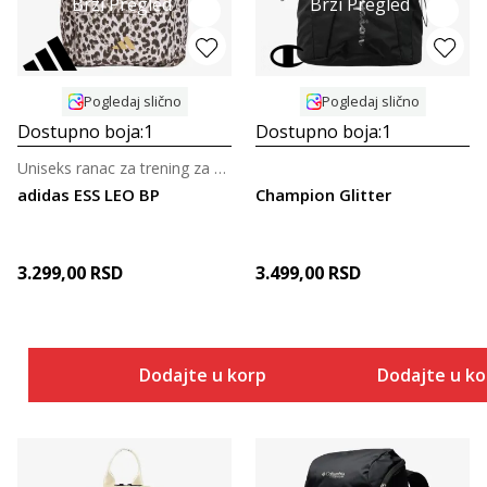
Brzi Pregled
Brzi Pregled
Pogledaj slično
Pogledaj slično
Dostupno boja:
1
Dostupno boja:
1
Uniseks ranac za trening za odrasle
adidas ESS LEO BP
Champion Glitter
3.299,00
RSD
3.499,00
RSD
Dodajte u korpu
Dodajte u k