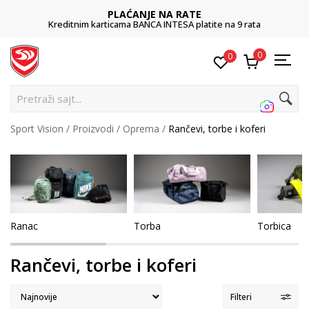
POZOVITE NAS
9 rata
011 422 1422
0
0
Pretraž
Sport Vision
Proizvodi
Oprema
Rančevi, torbe i koferi
Ranac
Torba
Torbica
Rančevi, torbe i koferi
Filteri