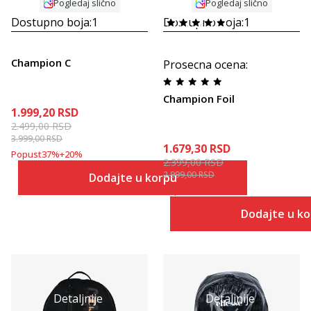
Pogledaj slično
Pogledaj slično
Dostupno boja:
1
Dostupno boja:
1
Champion C
Prosecna ocena
:
Champion Foil
1.999,20
RSD
2.499,00
RSD
3.999,00
RSD
1.679,30
RSD
Popust
37
%
+
20
%
2.399,00
RSD
2.999,00
RSD
Dodajte u korpu
Popust
20
%
+
30
%
Dodajte u k
Detaljnije
Detaljnije