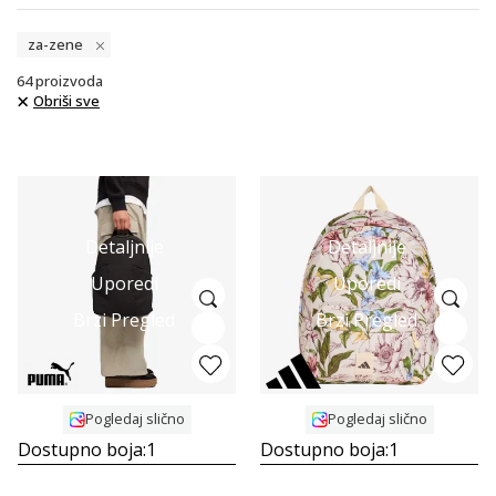
za-zene
64
proizvoda
Obriši sve
Detaljnije
Detaljnije
Uporedi
Uporedi
Brzi Pregled
Brzi Pregled
Pogledaj slično
Pogledaj slično
Dostupno boja:
1
Dostupno boja:
1