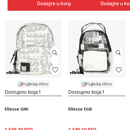
Dodajte u korpu
Dodajte u k
Detaljnije
Detaljnije
Uporedi
Uporedi
Brzi Pregled
Brzi Pregled
Pogledaj slično
Pogledaj slično
Dostupno boja:
1
Dostupno boja:
1
Ellesse GIKI
Ellesse Didi
1.539,30
RSD
1.349,10
RSD