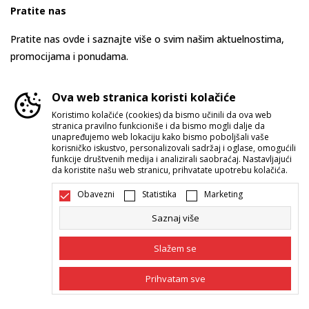
Pratite nas
Pratite nas ovde i saznajte više o svim našim aktuelnostima,
promocijama i ponudama.
Ova web stranica koristi kolačiće
Koristimo kolačiće (cookies) da bismo učinili da ova web
stranica pravilno funkcioniše i da bismo mogli dalje da
unapređujemo web lokaciju kako bismo poboljšali vaše
korisničko iskustvo, personalizovali sadržaj i oglase, omogućili
funkcije društvenih medija i analizirali saobraćaj. Nastavljajući
da koristite našu web stranicu, prihvatate upotrebu kolačića.
Srbija
Promenite
Obavezni
Statistika
Marketing
Saznaj više
Slažem se
Prihvatam sve
Nastojimo da budemo što precizniji u opisu proizvoda, prikazu slika i
samih cena, ali ne možemo garantovati da su sve informacije kompletne i