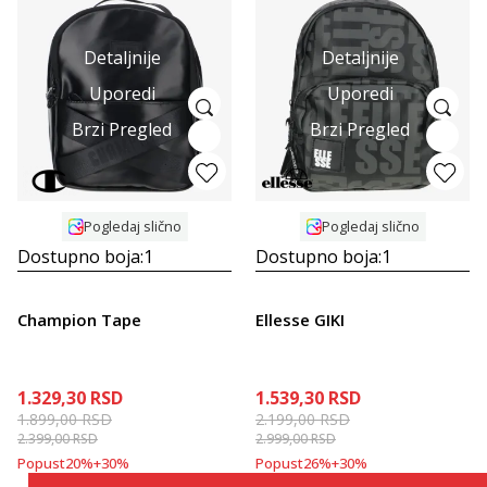
Detaljnije
Detaljnije
Uporedi
Uporedi
Brzi Pregled
Brzi Pregled
Pogledaj slično
Pogledaj slično
Dostupno boja:
1
Dostupno boja:
1
Champion Tape
Ellesse GIKI
1.329,30
RSD
1.539,30
RSD
1.899,00
RSD
2.199,00
RSD
2.399,00
RSD
2.999,00
RSD
Popust
20
%
+
30
%
Popust
26
%
+
30
%