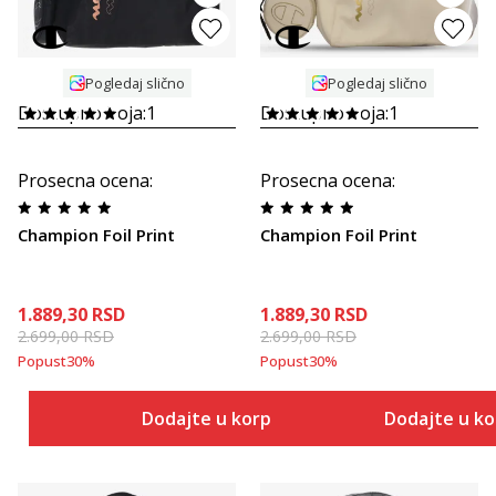
Pogledaj slično
Pogledaj slično
Dostupno boja:
1
Dostupno boja:
1
Prosecna ocena
:
Prosecna ocena
:
Champion Foil Print
Champion Foil Print
1.889,30
RSD
1.889,30
RSD
2.699,00
RSD
2.699,00
RSD
Popust
30
%
Popust
30
%
Dodajte u korpu
Dodajte u k