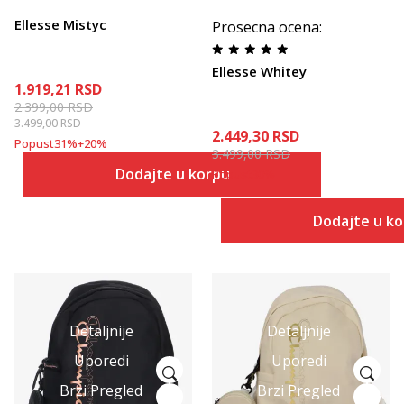
Ellesse Mistyc
Prosecna ocena
:
Ellesse Whitey
1.919,21
RSD
2.399,00
RSD
3.499,00
RSD
2.449,30
RSD
Popust
31
%
+
20
%
3.499,00
RSD
Dodajte u korpu
Popust
30
%
Dodajte u k
Detaljnije
Detaljnije
Uporedi
Uporedi
Brzi Pregled
Brzi Pregled