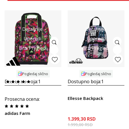
Detaljnije
Detaljnije
Uporedi
Uporedi
Brzi Pregled
Brzi Pregled
Pogledaj slično
Pogledaj slično
Dostupno boja:
1
Dostupno boja:
1
Ellesse Backpack
Prosecna ocena
:
adidas Farm
1.399,30
RSD
1.999,00
RSD