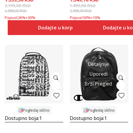
2.199,00
RSD
1.499,00
RSD
2.999,00
RSD
2.999,00
RSD
Popust
26
%
+
30
%
Popust
50
%
+
10
%
Dodajte u korpu
Dodajte u k
Detaljnije
Detaljnije
Uporedi
Uporedi
Brzi Pregled
Brzi Pregled
Pogledaj slično
Pogledaj slično
Dostupno boja:
1
Dostupno boja:
1