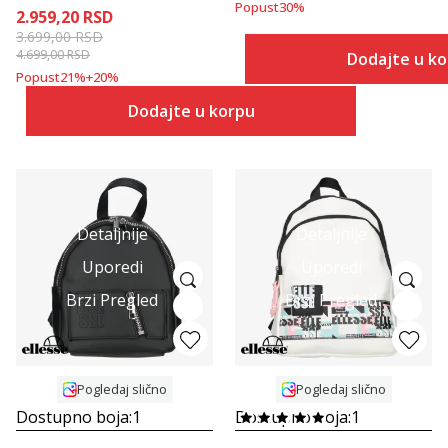
Popust
30
%
2.959,20
RSD
3.699,00
RSD
4.699,00
RSD
Dodajte u k
Popust
21
%
+
20
%
Dodajte u korpu
Detaljnije
Detaljnije
Uporedi
Uporedi
Brzi Pregled
Brzi Pregled
Pogledaj slično
Pogledaj slično
Dostupno boja:
1
Dostupno boja:
1