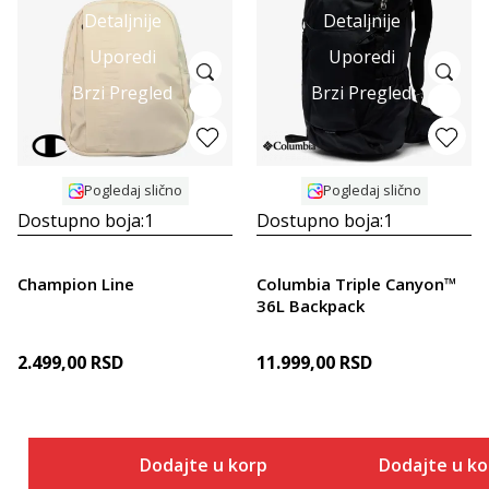
Detaljnije
Detaljnije
Uporedi
Uporedi
Brzi Pregled
Brzi Pregled
Pogledaj slično
Pogledaj slično
Dostupno boja:
1
Dostupno boja:
1
Champion Line
Columbia Triple Canyon™
36L Backpack
2.499,00
RSD
11.999,00
RSD
Dodajte u korpu
Dodajte u k