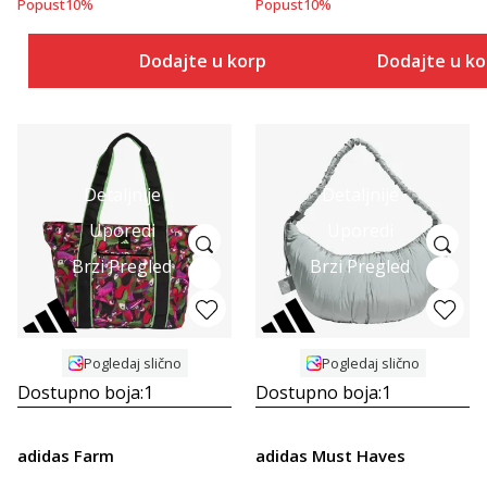
Popust
10
%
Popust
10
%
Dodajte u korpu
Dodajte u k
Detaljnije
Detaljnije
Uporedi
Uporedi
Brzi Pregled
Brzi Pregled
Pogledaj slično
Pogledaj slično
Dostupno boja:
1
Dostupno boja:
1
adidas Farm
adidas Must Haves