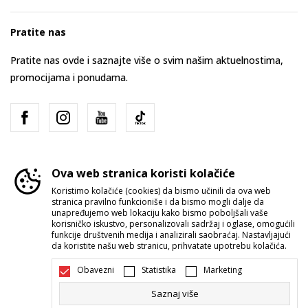
Pratite nas
Pratite nas ovde i saznajte više o svim našim aktuelnostima,
promocijama i ponudama.
Ova web stranica koristi kolačiće
Koristimo kolačiće (cookies) da bismo učinili da ova web
stranica pravilno funkcioniše i da bismo mogli dalje da
Srbija
Promenite
unapređujemo web lokaciju kako bismo poboljšali vaše
korisničko iskustvo, personalizovali sadržaj i oglase, omogućili
funkcije društvenih medija i analizirali saobraćaj. Nastavljajući
da koristite našu web stranicu, prihvatate upotrebu kolačića.
Obavezni
Statistika
Marketing
Saznaj više
Nastojimo da budemo što precizniji u opisu proizvoda, prikazu slika i