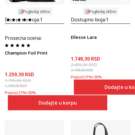
Pogledaj slično
Pogledaj slično
Dostupno boja:
1
Dostupno boja:
1
Ellesse Lara
Prosecna ocena
:
Champion Foil Print
1.749,30
RSD
2.499,00
RSD
3.199,00
RSD
1.259,30
RSD
Popust
21
%
+
30
%
1.799,00
RSD
2.299,00
RSD
Dodajte u k
Popust
21
%
+
30
%
Dodajte u korpu