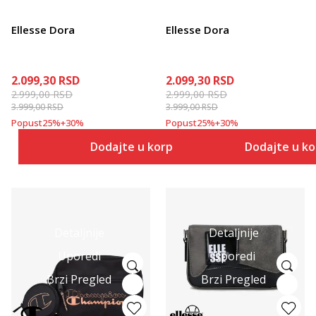
Ellesse Dora
Ellesse Dora
2.099,30
RSD
2.099,30
RSD
2.999,00
RSD
2.999,00
RSD
3.999,00
RSD
3.999,00
RSD
Popust
25
%
+
30
%
Popust
25
%
+
30
%
Dodajte u korpu
Dodajte u k
Detaljnije
Detaljnije
Uporedi
Uporedi
Brzi Pregled
Brzi Pregled