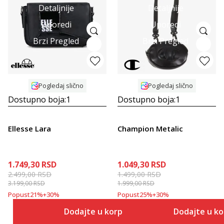
Detaljnije
Detaljnije
Uporedi
Uporedi
Brzi Pregled
Brzi Pregled
Pogledaj slično
Pogledaj slično
Dostupno boja:
1
Dostupno boja:
1
Ellesse Lara
Champion Metalic
1.749,30
RSD
1.049,30
RSD
2.499,00
RSD
1.499,00
RSD
3.199,00
RSD
1.999,00
RSD
Popust
21
%
+
30
%
Popust
25
%
+
30
%
Dodajte u korpu
Dodajte u k