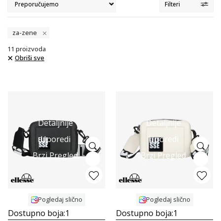
Filteri
za-zene
11
proizvoda
Obriši sve
Detaljnije
Detaljnije
Uporedi
Uporedi
Brzi Pregled
Brzi Pregled
Pogledaj slično
Pogledaj slično
Dostupno boja:
1
Dostupno boja:
1