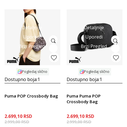
Detaljnije
Detaljnije
Uporedi
Uporedi
Brzi Pregled
Brzi Pregled
Pogledaj slično
Pogledaj slično
Dostupno boja:
1
Dostupno boja:
1
Puma POP Crossbody Bag
Puma Puma POP
Crossbody Bag
2.699,10
RSD
2.699,10
RSD
2.999,00
RSD
2.999,00
RSD