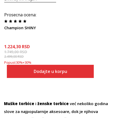
Prosecna ocena
:
Champion SHINY
1.224,30
RSD
1.749,00
RSD
2.499,00
RSD
Popust
30
%
+
30
%
Dodajte u korpu
Muške torbice
i
ženske torbice
već nekoliko godina
slove za najpopularnije aksesoare, dok je njihova