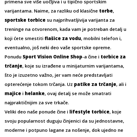
primena sve više uočljiva i u tipično sportskim
varijantama. Naime, za razliku od klasične
torbe
,
sportske
torbice
su najprihvatljivija varijanta za
treninge na otvorenom, kada vam je potreban detalj u
koji ćete smestiti
flašice za vodu
, mobilni telefon i,
eventualno, još neki deo vaše sportske opreme.
Ponudu
Sport Vision Online Shop
-a čine i
torbice za
trčanje
, koje su izrađene u minijaturnim varijantama,
što je izuzetno važno, jer vam neće predstavljati
opterećenje tokom trčanja. Uz
patike za trčanje
, ali i
majice
i
helanke
, ovaj detalj se može smatrati
najpraktičnijim za sve trkače.
Veliki deo naše ponude čine i
lifestyle torbice
, koje
svoju popularnost duguju činjenici da su jednostavne,
moderne i potpuno lagane za nošenje, dok ujedno ne