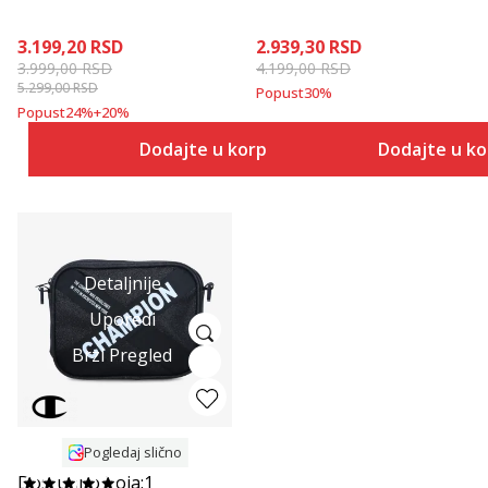
3.199,20
RSD
2.939,30
RSD
3.999,00
RSD
4.199,00
RSD
5.299,00
RSD
Popust
30
%
Popust
24
%
+
20
%
Dodajte u korpu
Dodajte u k
Detaljnije
Uporedi
Brzi Pregled
Pogledaj slično
Dostupno boja:
1