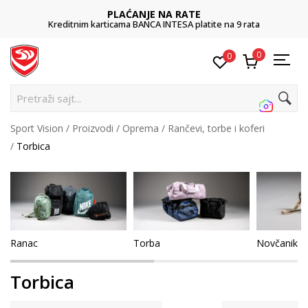
PLAĆANJE NA RATE
Kreditnim karticama BANCA INTESA platite na 9 rata
0
0
Pret
Sport Vision
Proizvodi
Oprema
Rančevi, torbe i koferi
Torbica
Ranac
Torba
Novčanik
Torbica