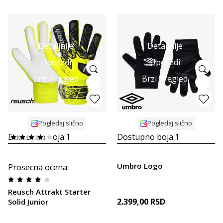
Detaljnije
Detaljnije
Uporedi
Uporedi
Brzi Pregled
Brzi Pregled
Pogledaj slično
Pogledaj slično
Dostupno boja:
1
Dostupno boja:
1
Umbro Logo
Prosecna ocena
:
Reusch Attrakt Starter
2.399,00
RSD
Solid Junior