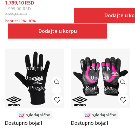
1.799,10
RSD
1.999,00
RSD
2.599,00
RSD
Dodajte u k
Popust
23
%
+
10
%
Dodajte u korpu
Detaljnije
Detaljnije
Uporedi
Uporedi
Brzi Pregled
Brzi Pregled
Pogledaj slično
Pogledaj slično
Dostupno boja:
1
Dostupno boja:
1