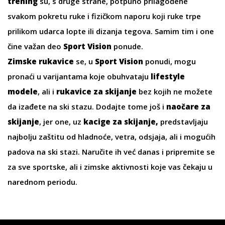
trening
su, s druge strane, potpuno prilagođene
svakom pokretu ruke i fizičkom naporu koji ruke trpe
prilikom udarca lopte ili dizanja tegova. Samim tim i one
čine važan deo
Sport Vision
ponude.
Zimske rukavice
se, u
Sport Vision
ponudi, mogu
pronaći u varijantama koje obuhvataju
lifestyle
modele
, ali i
rukavice za skijanje
bez kojih ne možete
da izađete na ski stazu. Dodajte tome još i
naočare za
skijanje
, jer one, uz
kacige za skijanje
,
predstavljaju
najbolju zaštitu od hladnoće, vetra, odsjaja, ali i mogućih
padova na ski stazi. Naručite ih već danas i pripremite se
za sve sportske, ali i zimske aktivnosti koje vas čekaju u
narednom periodu.