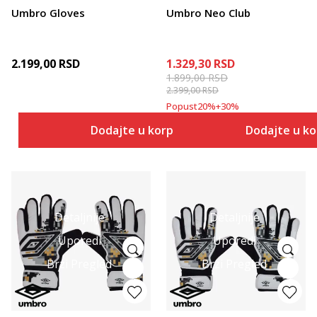
Umbro Gloves
Umbro Neo Club
2.199,00
RSD
1.329,30
RSD
1.899,00
RSD
2.399,00
RSD
Popust
20
%
+
30
%
Dodajte u korpu
Dodajte u k
Detaljnije
Detaljnije
Uporedi
Uporedi
Brzi Pregled
Brzi Pregled