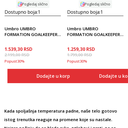
Pogledaj slično
Pogledaj slično
Dostupno boja:
1
Dostupno boja:
1
Umbro UMBRO
Umbro UMBRO
FORMATION GOALKEEPER
FORMATION GOALKEEPER
GLOVE
GLOVE - JNR
1.539,30
RSD
1.259,30
RSD
2.199,00
RSD
1.799,00
RSD
Popust
30
%
Popust
30
%
Dodajte u korpu
Dodajte u k
Kada spoljašnja temperatura padne, naše telo gotovo
istog trenutka reaguje na promene koje su nastale.
Najpre počinju da se hlade ruke, zglobovi i prsti, pa se