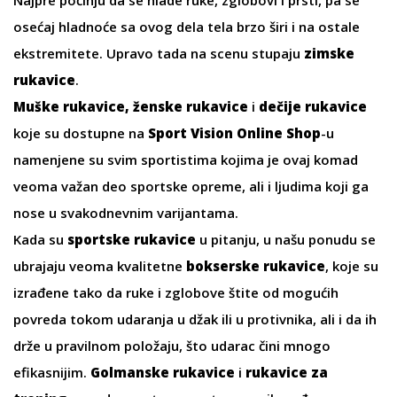
osećaj hladnoće sa ovog dela tela brzo širi i na ostale
ekstremitete. Upravo tada na scenu stupaju
zimske
rukavice
.
Muške rukavice
,
ženske rukavice
i
dečije rukavice
koje su dostupne na
Sport Vision Online Shop
-u
namenjene su svim sportistima kojima je ovaj komad
veoma važan deo sportske opreme, ali i ljudima koji ga
nose u svakodnevnim varijantama.
Kada su
sportske rukavice
u pitanju, u našu ponudu se
ubrajaju veoma kvalitetne
bokserske rukavice
, koje su
izrađene tako da ruke i zglobove štite od mogućih
povreda tokom udaranja u džak ili u protivnika, ali i da ih
drže u pravilnom položaju, što udarac čini mnogo
efikasnijim.
Golmanske rukavice
i
rukavice za