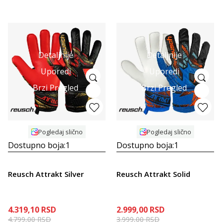
Detaljnije
Detaljnije
Uporedi
Uporedi
Brzi Pregled
Brzi Pregled
Pogledaj slično
Pogledaj slično
Dostupno boja:
1
Dostupno boja:
1
Reusch Attrakt Silver
Reusch Attrakt Solid
4.319,10
RSD
2.999,00
RSD
4.799,00
RSD
3.999,00
RSD