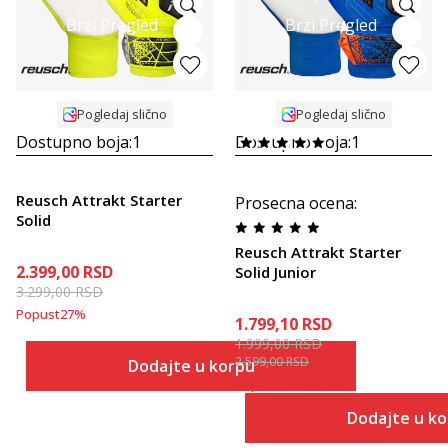
Brzi Pregled
Brzi Pregled
Pogledaj slično
Pogledaj slično
Dostupno boja:
1
Dostupno boja:
1
Reusch Attrakt Starter
Prosecna ocena
:
Solid
Reusch Attrakt Starter
2.399,00
RSD
Solid Junior
3.299,00
RSD
Popust
27
%
1.799,10
RSD
1.999,00
RSD
2.599,00
RSD
Dodajte u korpu
Popust
23
%
+
10
%
Dodajte u k