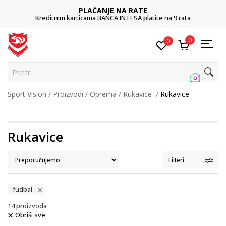
PLAĆANJE NA RATE
Kreditnim karticama BANCA INTESA platite na 9 rata
0
0
Pretraži s
Sport Vision
Proizvodi
Oprema
Rukavice
Rukavice
Rukavice
Filteri
fudbal
14
proizvoda
Obriši sve