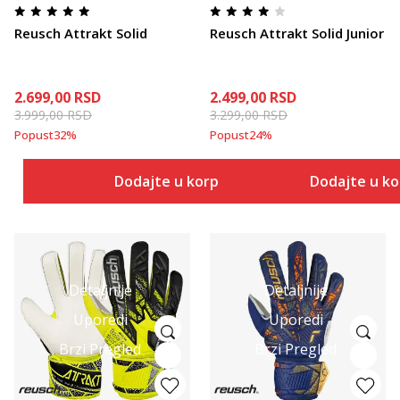
Reusch Attrakt Solid
Reusch Attrakt Solid Junior
2.699,00
RSD
2.499,00
RSD
3.999,00
RSD
3.299,00
RSD
Popust
32
%
Popust
24
%
Dodajte u korpu
Dodajte u k
Detaljnije
Detaljnije
Uporedi
Uporedi
Brzi Pregled
Brzi Pregled