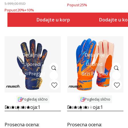
5.999,00
RSD
Popust
25
%
Popust
20
%
+
10
%
Dodajte u korpu
Dodajte u k
Detaljnije
Detaljnije
Uporedi
Uporedi
Brzi Pregled
Brzi Pregled
Pogledaj slično
Pogledaj slično
Dostupno boja:
1
Dostupno boja:
1
Prosecna ocena
:
Prosecna ocena
: