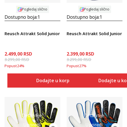
Pogledaj slično
Pogledaj slično
Dostupno boja:
1
Dostupno boja:
1
Reusch Attrakt Solid Junior
Reusch Attrakt Solid Junior
2.499,00
RSD
2.399,00
RSD
3.299,00
RSD
3.299,00
RSD
Popust
24
%
Popust
27
%
Dodajte u korpu
Dodajte u k
Detaljnije
Detaljnije
Uporedi
Uporedi