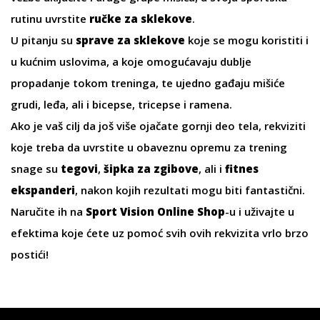
rutinu uvrstite
ručke za sklekove
.
U pitanju su
sprave za sklekove
koje se mogu koristiti i
u kućnim uslovima, a koje omogućavaju dublje
propadanje tokom treninga, te ujedno gađaju mišiće
grudi, leđa, ali i bicepse, tricepse i ramena.
Ako je vaš cilj da još više ojačate gornji deo tela, rekviziti
koje treba da uvrstite u obaveznu opremu za trening
snage su
tegovi
,
šipka za zgibove
, ali i
fitnes
ekspanderi
, nakon kojih rezultati mogu biti fantastični.
Naručite ih na
Sport Vision Online Shop
-u i uživajte u
efektima koje ćete uz pomoć svih ovih rekvizita vrlo brzo
postići!