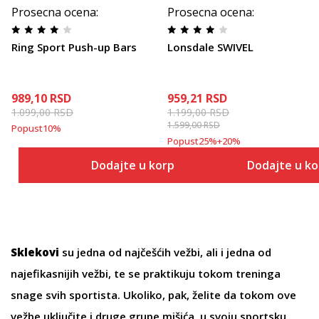
Prosecna ocena
:
Prosecna ocena
:
Ring Sport Push-up Bars
Lonsdale SWIVEL
989,10
RSD
959,21
RSD
1.099,00
RSD
1.199,00
RSD
1.599,00
RSD
Popust
10
%
Popust
25
%
+
20
%
Dodajte u korpu
Dodajte u k
Sklekovi
su jedna od najčešćih vežbi, ali i jedna od
najefikasnijih vežbi, te se praktikuju tokom treninga
snage svih sportista. Ukoliko, pak, želite da tokom ove
vežbe uključite i druge grupe mišića, u svoju sportsku