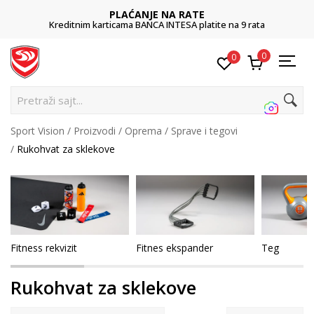
PLAĆANJE NA RATE
Kreditnim karticama BANCA INTESA platite na 9 rata
0
0
Pretraži sajt...
Sport Vision
Proizvodi
Oprema
Sprave i tegovi
Rukohvat za sklekove
Fitness rekvizit
Fitnes ekspander
Teg
Rukohvat za sklekove