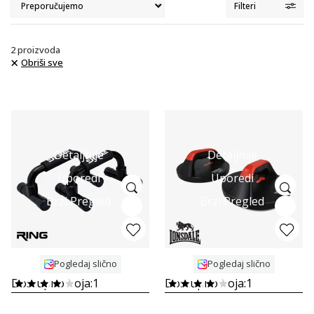
Filteri
2
proizvoda
Obriši sve
Detaljnije
Detaljnije
Uporedi
Uporedi
Brzi Pregled
Brzi Pregled
Pogledaj slično
Pogledaj slično
Dostupno boja:
1
Dostupno boja:
1