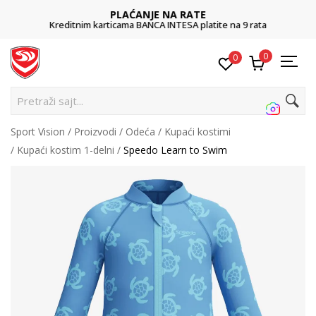
PLAĆANJE NA RATE
Kreditnim karticama BANCA INTESA platite na 9 rata
0
0
Pretraži sajt...
Sport Vision
Proizvodi
Odeća
Kupaći kostimi
Kupaći kostim 1-delni
Speedo Learn to Swim