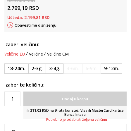
3.499,00
RSD
2.799,19
RSD
Ušteda:
2.199,81
RSD
Obavesti me o sniženju
Izaberi veličinu:
Veličine EU
Veličine
Veličine CM
18-24m.
2-3g.
3-4g.
3-6m.
6-9m.
9-12m.
Izaberite količinu:
Dodaj u korpu
ili
311,02
RSD na 9 rata koristeći Visa ili MasterCard kartice
Banca Intesa
Potrebno je odabrati željenu veličinu