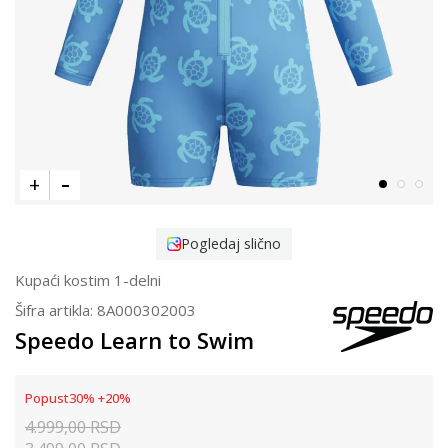
Pogledaj slično
Kupaći kostim 1-delni
Šifra artikla:
8A000302003
Speedo Learn to Swim
Popust
30
%
+
20
%
4.999,00
RSD