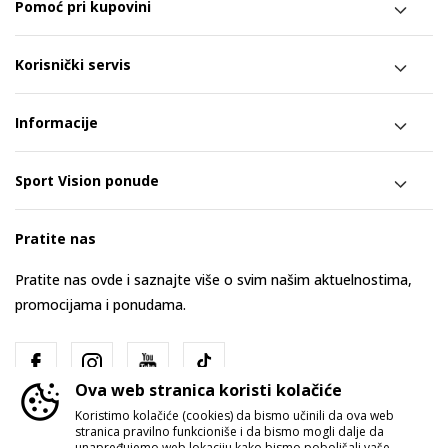
Pomoć pri kupovini
Korisnički servis
Informacije
Sport Vision ponude
Pratite nas
Pratite nas ovde i saznajte više o svim našim aktuelnostima,
promocijama i ponudama.
Ova web stranica koristi kolačiće
Koristimo kolačiće (cookies) da bismo učinili da ova web
stranica pravilno funkcioniše i da bismo mogli dalje da
unapređujemo web lokaciju kako bismo poboljšali vaše