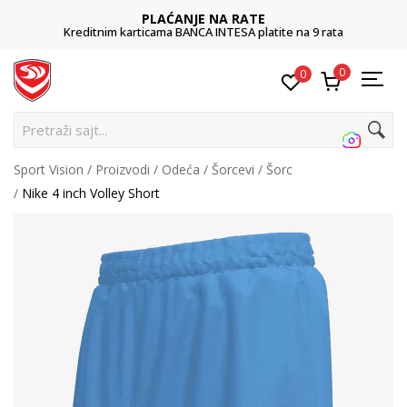
PLAĆANJE NA RATE
Kreditnim karticama BANCA INTESA platite na 9 rata
0
0
Pretraži sajt...
Sport Vision
Proizvodi
Odeća
Šorcevi
Šorc
Nike 4 inch Volley Short