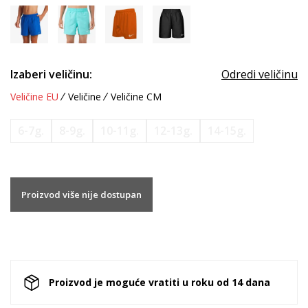
Izaberi veličinu:
Odredi veličinu
Veličine EU
Veličine
Veličine CM
6-7g.
8-9g.
10-11g.
12-13g.
14-15g.
Proizvod više nije dostupan
Proizvod je moguće vratiti u roku od 14 dana