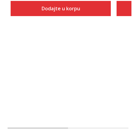
Dodajte u korpu
Veličina
Dodaj u korpu
XS
S
M
L
XL