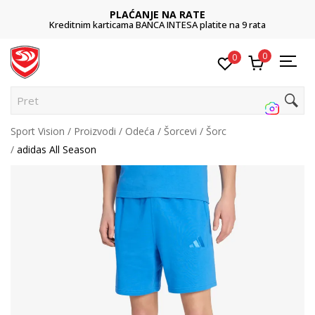
PLAĆANJE NA RATE
Kreditnim karticama BANCA INTESA platite na 9 rata
0
0
Pretraži
Sport Vision
Proizvodi
Odeća
Šorcevi
Šorc
adidas All Season