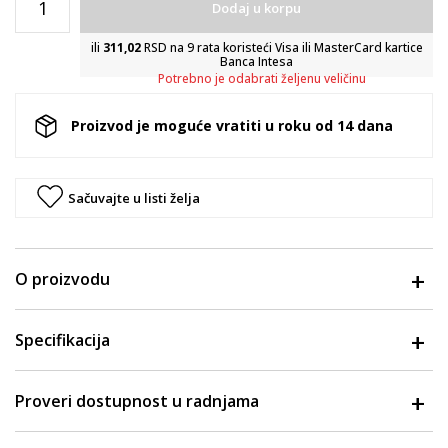
Dodaj u korpu
ili
311,02
RSD na 9 rata koristeći Visa ili MasterCard kartice
Banca Intesa
Potrebno je odabrati željenu veličinu
Proizvod je moguće vratiti u roku od 14 dana
Sačuvajte u listi želja
O proizvodu
Specifikacija
Proveri dostupnost u radnjama