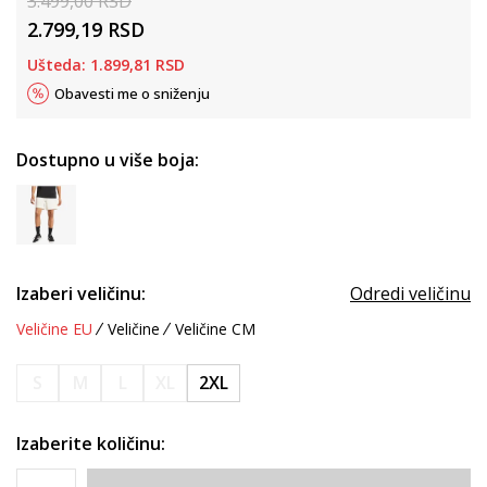
3.499,00
RSD
2.799,19
RSD
Ušteda:
1.899,81
RSD
Obavesti me o sniženju
Dostupno u više boja:
Izaberi veličinu:
Odredi veličinu
Veličine EU
Veličine
Veličine CM
S
M
L
XL
2XL
Izaberite količinu: