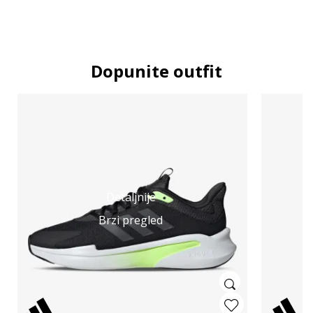
Dopunite outfit
Detaljnije
Brzi pregled