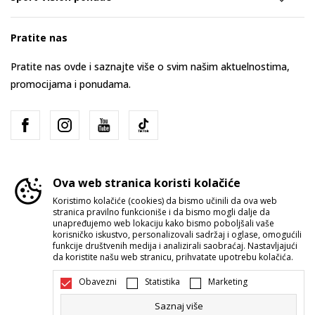
Pratite nas
Pratite nas ovde i saznajte više o svim našim aktuelnostima,
promocijama i ponudama.
Ova web stranica koristi kolačiće
Koristimo kolačiće (cookies) da bismo učinili da ova web
stranica pravilno funkcioniše i da bismo mogli dalje da
Srbija
Promenite
unapređujemo web lokaciju kako bismo poboljšali vaše
korisničko iskustvo, personalizovali sadržaj i oglase, omogućili
funkcije društvenih medija i analizirali saobraćaj. Nastavljajući
da koristite našu web stranicu, prihvatate upotrebu kolačića.
Obavezni
Statistika
Marketing
Saznaj više