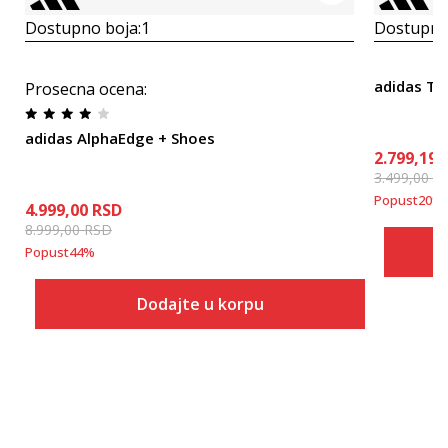
Dostupno boja:
1
Dostupno
adidas Tri
Prosecna ocena
:
adidas AlphaEdge + Shoes
2.799,19
3.499,00
R
Popust
20
%
4.999,00
RSD
8.999,00
RSD
Popust
44
%
Dodajte u korpu
Veličina
Dodaj u korpu
6
6-