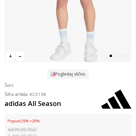
Pogledaj slično
Šorc
Šifra artikla:
KC3158
adidas All Season
Popust
25
%
+
20
%
4.699,00
RSD