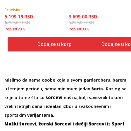
EcoVision
5.199,19
RSD
3.699,00
RSD
6.499,00
RSD
5.299,00
RSD
Popust
20
%
Popust
30
%
Dodajte u korpu
Dodajte u k
Mislimo da nema osobe koja u svom garderoberu, barem
u letnjem periodu, nema minimum jedan
šorts
. Razlog se
krije u tome što su
šorcevi
naš najbolji saveznik tokom
vrelih letnjih dana i idealan izbor u svakodnevnim i
sportskim varijantama.
Muški šorcevi
,
ženski šorcevi
i
dečiji šorcevi
iz
Sport