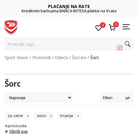
PLAĆANJE NA RATE
Kreditnim karticama BANCA INTESA platite na 9 rata
0
0
Pretraži sajt...
Sport Vision
Proizvodi
Odeća
Šorcevi
Šorc
Šorc
Filteri
za-zene
asics
trcanje
4
proizvoda
Obriši sve