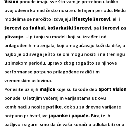
Vision
ponude imaju sve što vam je potrebno ukoliko
ovaj odevni komad često nosite u letnjem periodu. Među
modelima se naročito izdvajaju
lifestyle šorcevi
, ali i
šorcevi za fudbal, košarkaški šorcevi
, pa i
šorcevi za
plivanje
. U pitanju su modeli koji su izrađeni od
prilagođenih materijala, koji omogućavaju koži da diše, a
najbolje od svega je što se oni mogu nositi i na treningu
u zimskom periodu, upravo zbog toga što su njihove
performanse potpuno prilagođene različitim
vremenskim uslovima.
Ponesite uz njih
majice
koje su takođe deo
Sport Vision
ponude. U letnjim večernjim varijantama uz ovu
kombinaciju nosite
patike
, dok su za dnevne varijante
potpuno prihvatljive
japanke
i
papuče
.
Birajte ih
pažljivo i sigurni smo da će vaša konačna odluka biti ona