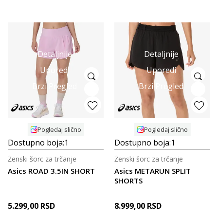
Detaljnije
Detaljnije
Uporedi
Uporedi
Brzi Pregled
Brzi Pregled
Pogledaj slično
Pogledaj slično
Dostupno boja:
1
Dostupno boja:
1
Ženski šorc za trčanje
Ženski šorc za trčanje
Asics ROAD 3.5IN SHORT
Asics METARUN SPLIT
SHORTS
5.299,00
RSD
8.999,00
RSD