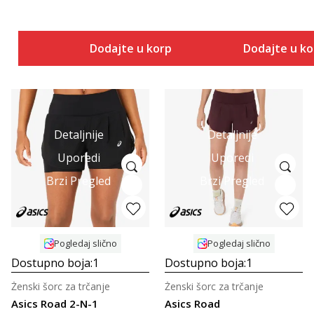
Dodajte u korpu
Dodajte u k
Detaljnije
Detaljnije
Uporedi
Uporedi
Brzi Pregled
Brzi Pregled
Pogledaj slično
Pogledaj slično
Dostupno boja:
1
Dostupno boja:
1
Ženski šorc za trčanje
Ženski šorc za trčanje
Asics Road 2-N-1
Asics Road