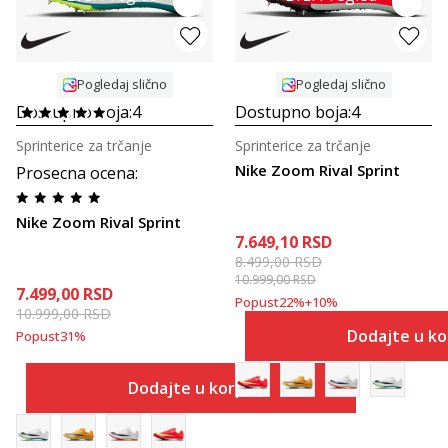
Pogledaj slično
Pogledaj slično
Dostupno boja:
4
Dostupno boja:
4
Sprinterice za trčanje
Sprinterice za trčanje
Nike Zoom Rival Sprint
Prosecna ocena
:
Nike Zoom Rival Sprint
7.649,10
RSD
8.499,00
RSD
10.999,00
RSD
7.499,00
RSD
Popust
22
%
+
10
%
10.999,00
RSD
Dodajte u k
Popust
31
%
Dodajte u korpu