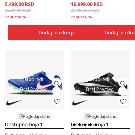
5.499,00
RSD
16.999,00
RSD
9.299,00
RSD
29.999,00
RSD
Popust
40
%
Popust
43
%
Dodajte u korpu
Dodajte u k
Detaljnije
Detaljnije
Uporedi
Uporedi
Brzi Pregled
Brzi Pregled
Pogledaj slično
Pogledaj slično
Dostupno boja:
1
Dostupno boja:
1
Sprinterice za trčanje
Sprinterice za trčanje