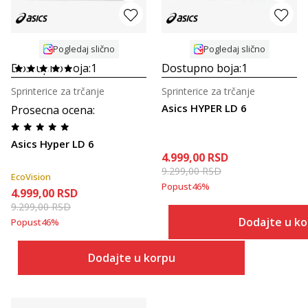
Pogledaj slično
Pogledaj slično
Dostupno boja:
1
Dostupno boja:
1
Sprinterice za trčanje
Sprinterice za trčanje
Asics HYPER LD 6
Prosecna ocena
:
Asics Hyper LD 6
4.999,00
RSD
9.299,00
RSD
EcoVision
Popust
46
%
4.999,00
RSD
9.299,00
RSD
Dodajte u k
Popust
46
%
Dodajte u korpu