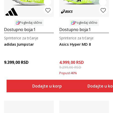
Brzi Pregled
Brzi Pregled
Pogledaj slično
Pogledaj slično
Dostupno boja:
1
Dostupno boja:
1
Sprinterice za trčanje
Sprinterice za trčanje
adidas Jumpstar
Asics Hyper MD 8
9.399,00
RSD
4.999,00
RSD
9.299,00
RSD
Popust
46
%
Dodajte u korpu
Dodajte u k