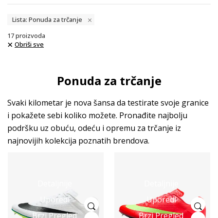
Lista: Ponuda za trčanje
17
proizvoda
Obriši sve
Ponuda za trčanje
Svaki kilometar je nova šansa da testirate svoje granice
i pokažete sebi koliko možete. Pronađite najbolju
podršku uz obuću, odeću i opremu za trčanje iz
najnovijih kolekcija poznatih brendova.
Detaljnije
Detaljnije
Uporedi
Uporedi
Brzi Pregled
Brzi Pregled