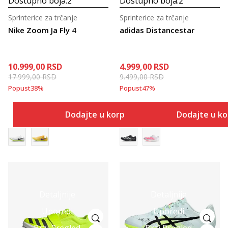
Dostupno boja:
2
Dostupno boja:
2
Sprinterice za trčanje
Sprinterice za trčanje
Nike Zoom Ja Fly 4
adidas Distancestar
10.999,00
RSD
4.999,00
RSD
17.999,00
RSD
9.499,00
RSD
Popust
38
%
Popust
47
%
Dodajte u korpu
Dodajte u k
Detaljnije
Detaljnije
Uporedi
Uporedi