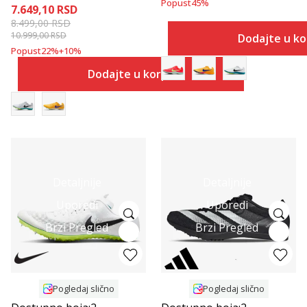
Popust
45
%
7.649,10
RSD
8.499,00
RSD
10.999,00
RSD
Dodajte u k
Popust
22
%
+
10
%
Dodajte u korpu
Detaljnije
Detaljnije
Uporedi
Uporedi
Brzi Pregled
Brzi Pregled
Pogledaj slično
Pogledaj slično