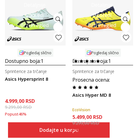
Detaljnije
Detaljnije
Uporedi
Uporedi
Brzi Pregled
Brzi Pregled
Pogledaj slično
Pogledaj slično
Dostupno boja:
1
Dostupno boja:
1
Sprinterice za trčanje
Sprinterice za trčanje
Asics Hypersprint 8
Prosecna ocena
:
Asics Hyper MD 8
4.999,00
RSD
9.299,00
RSD
EcoVision
Popust
46
%
5.499,00
RSD
9.299,00
RSD
Dodajte u korpu
Popust
40
%