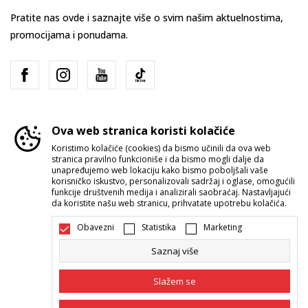
Pratite nas ovde i saznajte više o svim našim aktuelnostima,
promocijama i ponudama.
Ova web stranica koristi kolačiće
Koristimo kolačiće (cookies) da bismo učinili da ova web
stranica pravilno funkcioniše i da bismo mogli dalje da
Srbija
Promenite
unapređujemo web lokaciju kako bismo poboljšali vaše
korisničko iskustvo, personalizovali sadržaj i oglase, omogućili
funkcije društvenih medija i analizirali saobraćaj. Nastavljajući
da koristite našu web stranicu, prihvatate upotrebu kolačića.
Obavezni
Statistika
Marketing
Saznaj više
Nastojimo da budemo što precizniji u opisu proizvoda, prikazu slika i
samih cena, ali ne možemo garantovati da su sve informacije kompletne i
Slažem se
bez grešaka. Svi artikli prikazani na sajtu su deo naše ponude i ne
podrazumeva da su dostupni u svakom trenutku. Raspoloživost robe