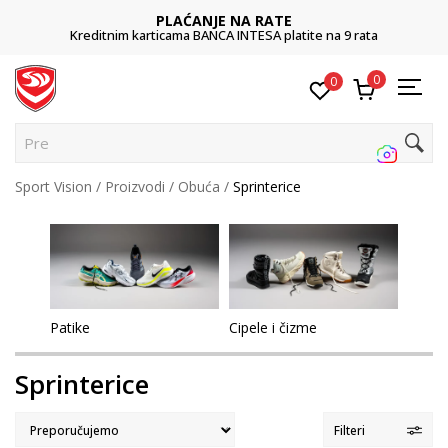
PLAĆANJE NA RATE
Kreditnim karticama BANCA INTESA platite na 9 rata
0
0
Pretraži
Sport Vision
Proizvodi
Obuća
Sprinterice
Patike
Cipele i čizme
Sprinterice
Filteri