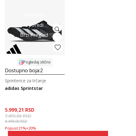
Detaljnije
Uporedi
Brzi Pregled
Pogledaj slično
Dostupno boja:
2
Sprinterice za trčanje
adidas Sprintstar
5.999,21
RSD
7.499,00
RSD
9.499,00
RSD
Popust
21
%
+
20
%