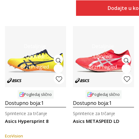
Dodajte u k
Detaljnije
Detaljnije
Uporedi
Uporedi
Brzi Pregled
Brzi Pregled
Pogledaj slično
Pogledaj slično
Dostupno boja:
1
Dostupno boja:
1
Sprinterice za trčanje
Sprinterice za trčanje
Asics Hypersprint 8
Asics METASPEED LD
EcoVision