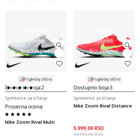
Detaljnije
Detaljnije
Uporedi
Uporedi
Brzi Pregled
Brzi Pregled
Pogledaj slično
Pogledaj slično
Dostupno boja:
2
Dostupno boja:
3
Sprinterice za trčanje
Sprinterice za trčanje
Nike Zoom Rival Distance
Prosecna ocena
:
Nike Zoom Rival Multi
5.999,00
RSD
10.999,00
RSD