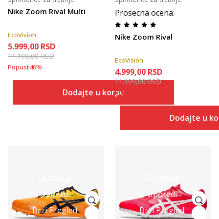
Nike Zoom Rival Multi
Prosecna ocena
:
EcoVision
Nike Zoom Rival
5.999,00
RSD
11.199,00
RSD
EcoVision
Popust
46
%
4.999,00
RSD
11.199,00
RSD
Dodajte u korpu
Popust
55
%
Dodajte u k
Detaljnije
Detaljnije
Uporedi
Uporedi
Brzi Pregled
Brzi Pregled