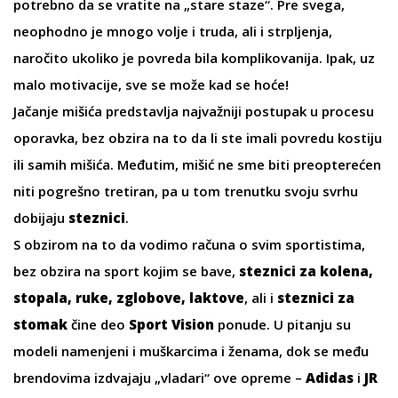
potrebno da se vratite na „stare staze“. Pre svega,
neophodno je mnogo volje i truda, ali i strpljenja,
naročito ukoliko je povreda bila komplikovanija. Ipak, uz
malo motivacije, sve se može kad se hoće!
Jačanje mišića predstavlja najvažniji postupak u procesu
oporavka, bez obzira na to da li ste imali povredu kostiju
ili samih mišića. Međutim, mišić ne sme biti preopterećen
niti pogrešno tretiran, pa u tom trenutku svoju svrhu
dobijaju
steznici
.
S obzirom na to da vodimo računa o svim sportistima,
bez obzira na sport kojim se bave,
steznici za kolena,
stopala, ruke, zglobove, laktove
, ali i
steznici za
stomak
čine deo
Sport Vision
ponude. U pitanju su
modeli namenjeni i muškarcima i ženama, dok se među
brendovima izdvajaju „vladari“ ove opreme –
Adidas
i
JR