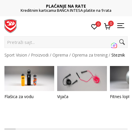
PLAĆANJE NA RATE
Kreditnim karticama BANCA INTESA platite na 9 rata
0
0
Pr
Sport Vision
Proizvodi
Oprema
Oprema za trening
Steznik
Flašica za vodu
Vijača
Fitnes lopt