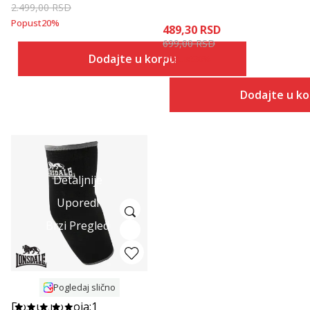
2.499,00
RSD
Popust
20
%
489,30
RSD
699,00
RSD
Dodajte u korpu
Popust
30
%
Dodajte u k
Detaljnije
Uporedi
Brzi Pregled
Pogledaj slično
Dostupno boja:
1