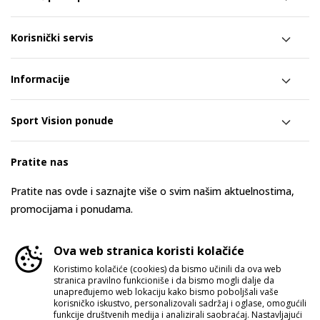
Korisnički servis
Informacije
Sport Vision ponude
Pratite nas
Pratite nas ovde i saznajte više o svim našim aktuelnostima,
promocijama i ponudama.
Ova web stranica koristi kolačiće
Koristimo kolačiće (cookies) da bismo učinili da ova web
stranica pravilno funkcioniše i da bismo mogli dalje da
unapređujemo web lokaciju kako bismo poboljšali vaše
korisničko iskustvo, personalizovali sadržaj i oglase, omogućili
funkcije društvenih medija i analizirali saobraćaj. Nastavljajući