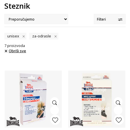
Steznik
Filteri
unisex
za-odrasle
7
proizvoda
Obriši sve
Detaljnije
Detaljnije
Uporedi
Uporedi
Brzi Pregled
Brzi Pregled