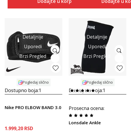
Dodajte u korpu
Dodajte u k
Detaljnije
Detaljnije
Uporedi
Uporedi
Brzi Pregled
Brzi Pregled
Pogledaj slično
Pogledaj slično
Dostupno boja:
1
Dostupno boja:
1
Nike PRO ELBOW BAND 3.0
Prosecna ocena
:
Lonsdale Ankle
1.999,20
RSD