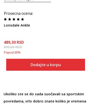
Prosecna ocena
:
Lonsdale Ankle
489,30
RSD
699,00
RSD
Popust
30
%
Dodajte u korpu
Ukoliko ste se do sada suočavali sa sportskim
povredama, vrlo dobro znate koliko je vremena