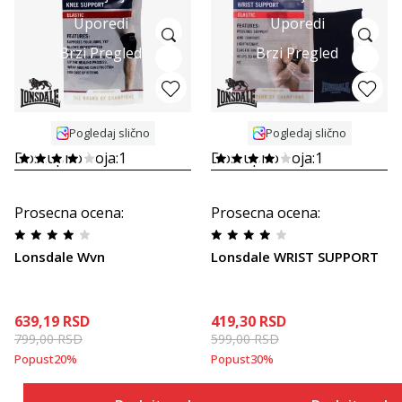
Uporedi
Uporedi
Brzi Pregled
Brzi Pregled
Pogledaj slično
Pogledaj slično
Dostupno boja:
1
Dostupno boja:
1
Prosecna ocena
:
Prosecna ocena
:
Lonsdale Wvn
Lonsdale WRIST SUPPORT
639,19
RSD
419,30
RSD
799,00
RSD
599,00
RSD
Popust
20
%
Popust
30
%