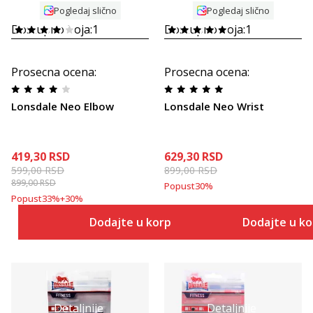
Pogledaj slično
Pogledaj slično
Dostupno boja:
1
Dostupno boja:
1
Prosecna ocena
:
Prosecna ocena
:
Lonsdale Neo Elbow
Lonsdale Neo Wrist
419,30
RSD
629,30
RSD
599,00
RSD
899,00
RSD
899,00
RSD
Popust
30
%
Popust
33
%
+
30
%
Dodajte u korpu
Dodajte u k
Detaljnije
Detaljnije