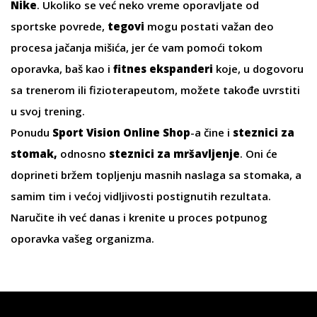
Nike
. Ukoliko se već neko vreme oporavljate od
sportske povrede,
tegovi
mogu postati važan deo
procesa jačanja mišića, jer će vam pomoći tokom
oporavka, baš kao i
fitnes ekspanderi
koje, u dogovoru
sa trenerom ili fizioterapeutom, možete takođe uvrstiti
u svoj trening.
Ponudu
Sport Vision Online Shop
-a čine i
steznici za
stomak,
odnosno
steznici za mršavljenje
. Oni će
doprineti bržem topljenju masnih naslaga sa stomaka, a
samim tim i većoj vidljivosti postignutih rezultata.
Naručite ih već danas i krenite u proces potpunog
oporavka vašeg organizma.