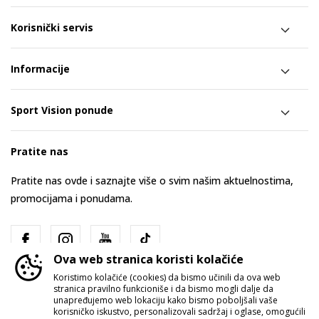
Korisnički servis
Informacije
Sport Vision ponude
Pratite nas
Pratite nas ovde i saznajte više o svim našim aktuelnostima,
promocijama i ponudama.
Ova web stranica koristi kolačiće
Koristimo kolačiće (cookies) da bismo učinili da ova web
stranica pravilno funkcioniše i da bismo mogli dalje da
unapređujemo web lokaciju kako bismo poboljšali vaše
korisničko iskustvo, personalizovali sadržaj i oglase, omogućili