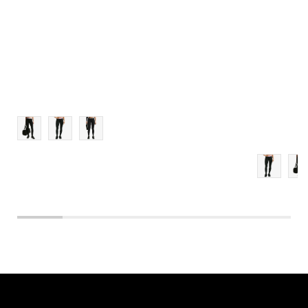
L
XL
2XL