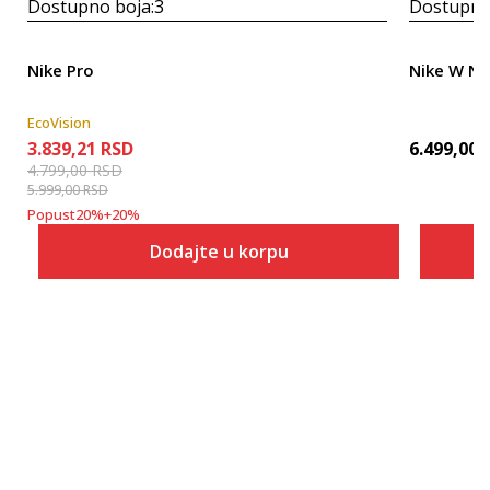
Dostupno boja:
3
Dostupno
Nike Pro
Nike W N
EcoVision
3.839,21
RSD
6.499,00
4.799,00
RSD
5.999,00
RSD
Popust
20
%
+
20
%
Dodajte u korpu
Veličina
Dodaj u korpu
XS
S
M