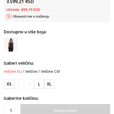
3.599,21
RSD
Ušteda:
899,79
RSD
Obavesti me o sniženju
Dostupno u više boja:
Izaberi veličinu:
Veličine EU
Veličine
Veličine CM
XS
S
M
L
XL
Izaberite količinu:
Dodaj u korpu