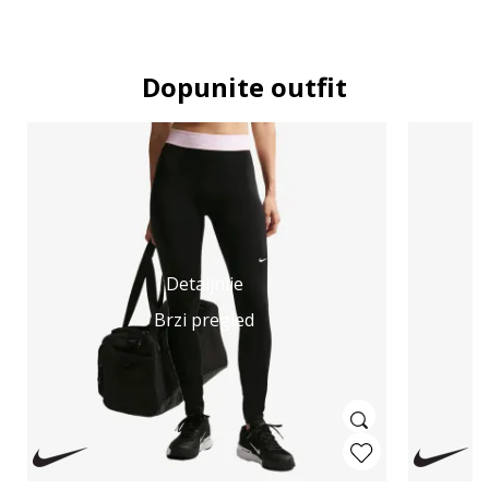
Dopunite outfit
Detaljnije
Brzi pregled