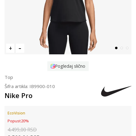
Pogledaj slično
Top
Šifra artikla:
IB9900-010
Nike Pro
EcoVision
Popust
20
%
4.499,00
RSD