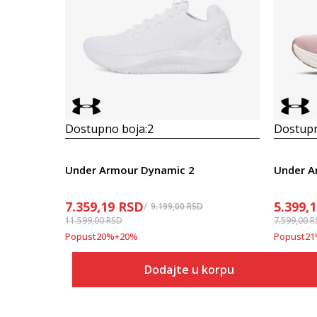
Dostupno boja:
2
Dostupn
Under Armour Dynamic 2
Under A
7.359,19
RSD
5.399,
9.199,00
RSD
11.599,00
RSD
7.599,00
R
Popust
20
%
+
20
%
Popust
21
Dodajte u korpu
Veličina
Dodaj u korpu
5.5