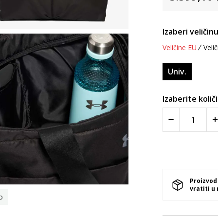
Izaberi veličinu
Veličine EU
Velič
Univ.
Izaberite količ
Proizvod
vratiti u
o