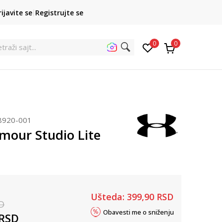
POZOVITE NAS
rijavite se
Registrujte se
011 422 1422
kupovina p
0
0
traži
8920-001
mour Studio Lite
Ušteda:
399,90
RSD
D
Obavesti me o sniženju
RSD