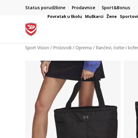
Status porudžbine
Prodavnice
Sport&Bonus
mpanije
VAŽNO OBAVEŠTENJE ZA POTROŠAČE
Povratak u školu
Muškarci
Žene
Sportov
Sport Vision
Proizvodi
Oprema
Rančevi, torbe i kofer