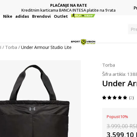
PLAĆANJE NA RATE
P
Kreditnim karticama BANCA INTESA platite na 9 rata
i
Nike
adidas
Brendovi
Outlet
Pre
i
Torba
Under Armour Studio Lite
Torba
Šifra artikla:
138
Under Ar
2
Popust
10
%
3.999,00
RS
3.599,10