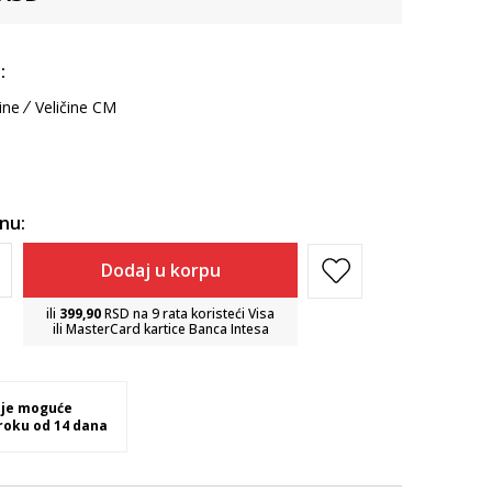
:
ine
Veličine CM
inu:
Dodaj u korpu
ili
399,90
RSD na 9 rata koristeći Visa
ili MasterCard kartice Banca Intesa
 je moguće
 roku od 14 dana