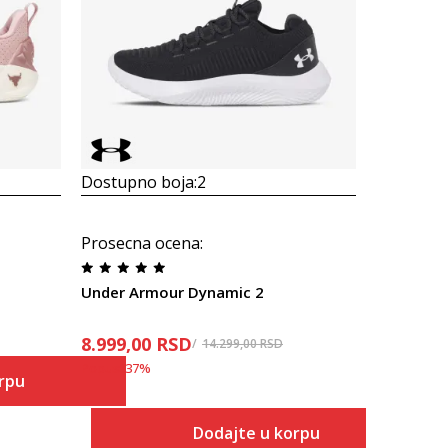
Dostupno boja:
2
Dostupno
Under Ar
Prosecna ocena
:
7.999,00
Under Armour Dynamic 2
Popust
46
%
8.999,00
RSD
14.299,00
RSD
Popust
37
%
rpu
Dodajte u korpu
 u korpu