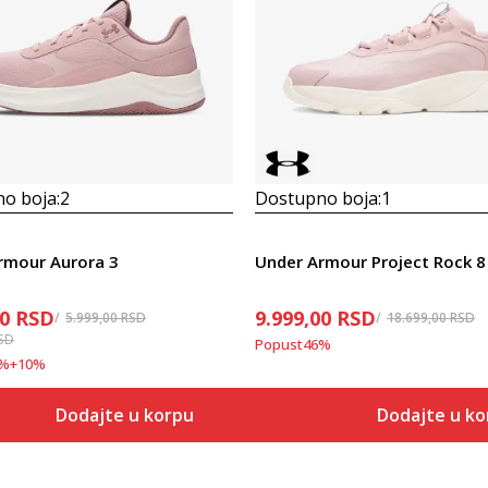
o boja:
2
Dostupno boja:
1
rmour Aurora 3
Under Armour Project Rock 8
10
RSD
9.999,00
RSD
5.999,00
RSD
18.699,00
RSD
SD
Popust
46
%
%
+
10
%
Dodajte u korpu
Dodajte u ko
Veličina
Veličina
Dodaj u korpu
Dodaj
6
6