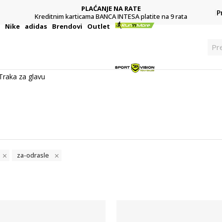
PLAĆANJE NA RATE
P
Kreditnim karticama BANCA INTESA platite na 9 rata
i
Nike
adidas
Brendovi
Outlet
Pre
Traka za glavu
za-odrasle