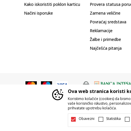
Kako iskoristiti poklon karticu
Provera statusa poru
Načini isporuke
Zamena veličine
Povraćaj sredstava
Reklamacije
Žalbe i primedbe
Najčešća pitanja
Ova web stranica koristi k
Koristimo kolačiće (cookies) da bism
vaše korisničko iskustvo, personalizoval
prihvatate upotrebu kolačića.
Nastojimo da budemo što precizniji u o
Svi artikli prikazani na sajtu su d
Obavezni
Statistika