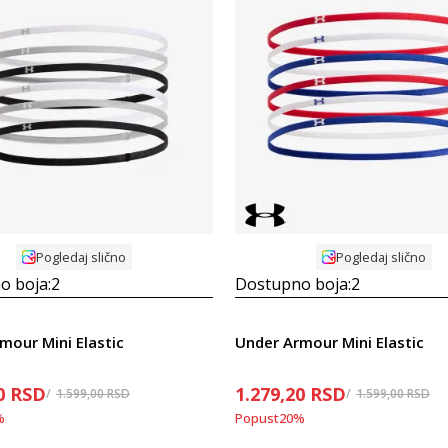
Uporedi
Uporedi
Pogledaj slično
Pogledaj slično
o boja:
2
Dostupno boja:
2
mour Mini Elastic
Under Armour Mini Elastic
0
RSD
1.279,20
RSD
1.599,00
RSD
1.599,00
RSD
%
Popust
20
%