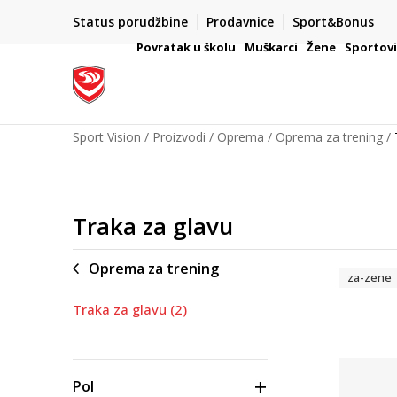
Status porudžbine
Prodavnice
Sport&Bonus
mpanije
VAŽNO OBAVEŠTENJE ZA POTROŠAČE
Povratak u školu
Muškarci
Žene
Sportov
Sport Vision
Proizvodi
Oprema
Oprema za trening
Traka za glavu
Oprema za trening
za-zene
Traka za glavu
(2)
Pol