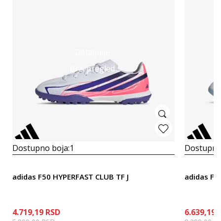
Detaljnije
Brzi pregled
Dostupno boja:
1
Dostupno
adidas F50 HYPERFAST CLUB TF J
adidas F5
4.719,19
RSD
6.639,19