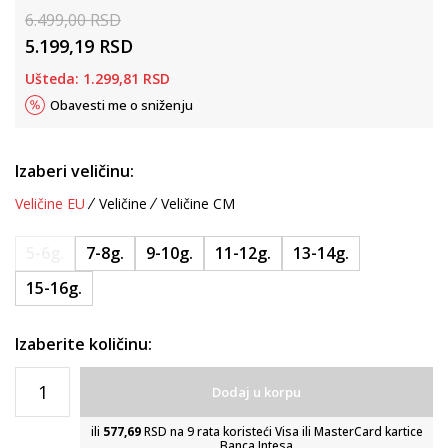
6.499,00
RSD
5.199,19
RSD
Ušteda:
1.299,81
RSD
Obavesti me o sniženju
Izaberi veličinu:
Veličine EU
Veličine
Veličine CM
5-6g.
7-8g.
9-10g.
11-12g.
13-14g.
15-16g.
Izaberite količinu:
Dodaj u korpu
ili
577,69
RSD na 9 rata koristeći Visa ili MasterCard kartice
Banca Intesa