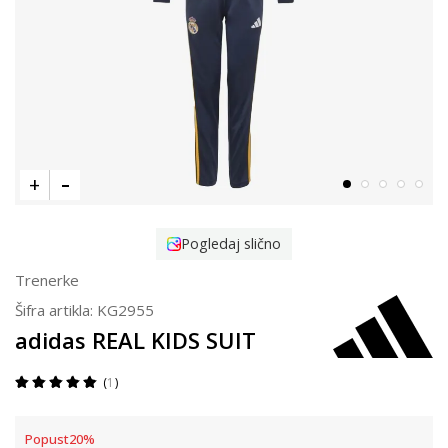
Pogledaj slično
Trenerke
Šifra artikla:
KG2955
adidas REAL KIDS SUIT
1
Popust
20
%