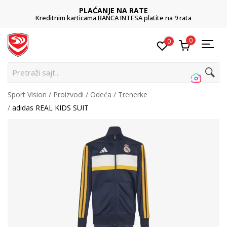
PLAĆANJE NA RATE
Kreditnim karticama BANCA INTESA platite na 9 rata
0
0
Pret
Sport Vision
Proizvodi
Odeća
Trenerke
adidas REAL KIDS SUIT