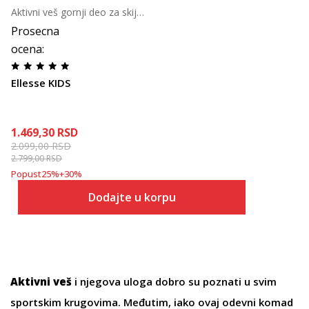
Aktivni veš gornji deo za skijanje za dečake
Prosecna
ocena
:
Ellesse KIDS
1.469,30
RSD
2.099,00
RSD
2.799,00
RSD
Popust
25
%
+
30
%
Dodajte u korpu
Aktivni veš
i njegova uloga dobro su poznati u svim
sportskim krugovima. Međutim, iako ovaj odevni komad