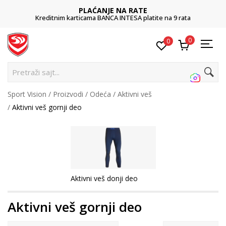
PLAĆANJE NA RATE
Kreditnim karticama BANCA INTESA platite na 9 rata
0
0
Pretraži sajt...
Sport Vision
Proizvodi
Odeća
Aktivni veš
Aktivni veš gornji deo
Aktivni veš donji deo
Aktivni veš gornji deo