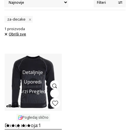
Filteri
za-decake
1
proizvoda
Obriši sve
Detaljnije
Uporedi
Brzi Pregled
Pogledaj slično
Dostupno boja:
1