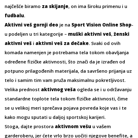
najčešće biramo
za skijanje
, on ima široku primenu i u
fudbalu
.
Aktivni veš gornji deo
je na
Sport Vision Online Shop
-
u podeljen u tri kategorije –
muški aktivni veš
,
ženski
aktivni veš
i
aktivni veš za dečake
. Svaki od ovih
komada namenjen je potrebama tela tokom obavljanja
određene fizičke aktivnosti, što znači da je izrađen od
potpuno prilagođenih materijala, da savršeno prijanja uz
telo i samim tim vam pruža maksimalnu pokretljivost.
Velika prednost
aktivnog veša
ogleda se i u održavanju
standardne toplote tela tokom fizičke aktivnosti, čime
se u velikoj meri sprečava pojava povreda koje vas i te
kako mogu sputati u daljoj sportskoj karijeri.
Stoga, dajte prostora
aktivnom vešu
u vašem
garderoberu, jer ćete vrlo brzo uočiti njegove benefite, a