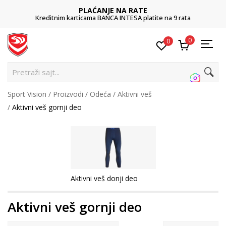
PLAĆANJE NA RATE
Kreditnim karticama BANCA INTESA platite na 9 rata
0
0
Pretraži sajt...
Sport Vision
Proizvodi
Odeća
Aktivni veš
Aktivni veš gornji deo
Aktivni veš donji deo
Aktivni veš gornji deo