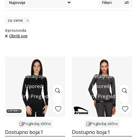
Filteri
za-zene
4
proizvoda
Obriši sve
Detaljnije
Detaljnije
Uporedi
Uporedi
Brzi Pregled
Brzi Pregled
Pogledaj slično
Pogledaj slično
Dostupno boja:
1
Dostupno boja:
1