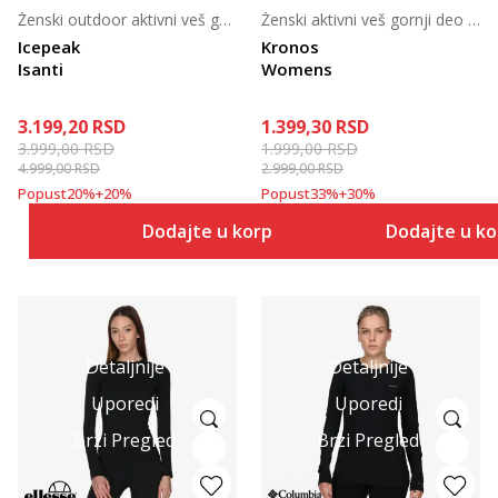
Ženski outdoor aktivni veš gornji deo
Ženski aktivni veš gornji deo za skijanje
Icepeak
Kronos
Isanti
Womens
3.199,20
RSD
1.399,30
RSD
3.999,00
RSD
1.999,00
RSD
4.999,00
RSD
2.999,00
RSD
Popust
20
%
+
20
%
Popust
33
%
+
30
%
Dodajte u korpu
Dodajte u k
Detaljnije
Detaljnije
Uporedi
Uporedi
Brzi Pregled
Brzi Pregled