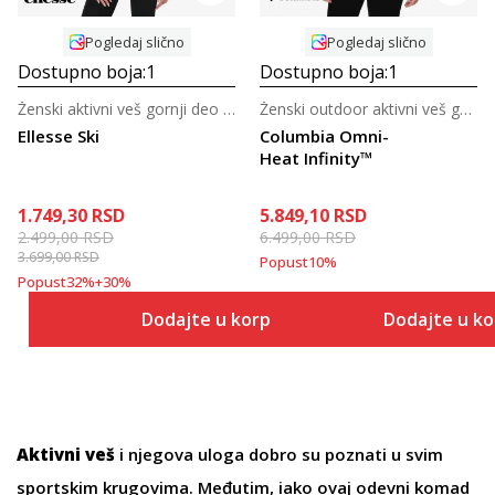
Pogledaj slično
Pogledaj slično
Dostupno boja:
1
Dostupno boja:
1
Ženski aktivni veš gornji deo za skijanje
Ženski outdoor aktivni veš gornji deo
Ellesse Ski
Columbia Omni-
Heat Infinity™
1.749,30
RSD
5.849,10
RSD
2.499,00
RSD
6.499,00
RSD
3.699,00
RSD
Popust
10
%
Popust
32
%
+
30
%
Dodajte u korpu
Dodajte u k
Aktivni veš
i njegova uloga dobro su poznati u svim
sportskim krugovima. Međutim, iako ovaj odevni komad