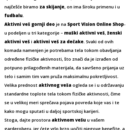
najčešće biramo
za skijanje
, on ima široku primenu i u
fudbalu
.
Aktivni veš gornji deo
je na
Sport Vision Online Shop
-
u podeljen u tri kategorije –
muški aktivni veš
,
ženski
aktivni veš
i
aktivni veš za dečake
. Svaki od ovih
komada namenjen je potrebama tela tokom obavljanja
određene fizičke aktivnosti, što znači da je izrađen od
potpuno prilagođenih materijala, da savršeno prijanja uz
telo i samim tim vam pruža maksimalnu pokretljivost.
Velika prednost
aktivnog veša
ogleda se i u održavanju
standardne toplote tela tokom fizičke aktivnosti, čime
se u velikoj meri sprečava pojava povreda koje vas i te
kako mogu sputati u daljoj sportskoj karijeri.
Stoga, dajte prostora
aktivnom vešu
u vašem
garderoberu, jer ćete vrlo brzo uočiti njegove benefite, a