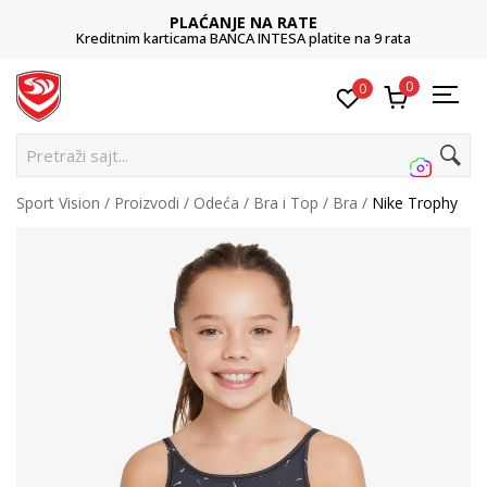
PLAĆANJE NA RATE
Kreditnim karticama BANCA INTESA platite na 9 rata
0
0
Pretraži sajt...
Sport Vision
Proizvodi
Odeća
Bra i Top
Bra
Nike Trophy