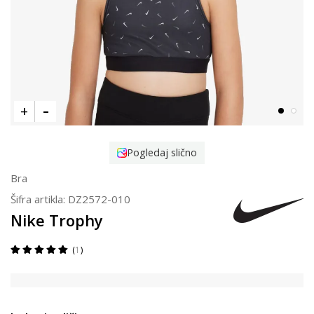
Pogledaj slično
Bra
Šifra artikla:
DZ2572-010
Nike Trophy
1