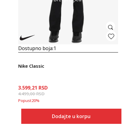
Dostupno boja:
1
Nike Classic
3.599,21
RSD
4.499,00
RSD
Popust
20
%
Dodajte u korpu
Veličina
Dodaj u korpu
XS