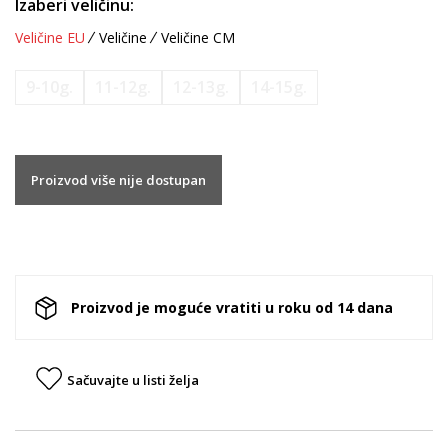
Izaberi veličinu:
Veličine EU
Veličine
Veličine CM
9-10g.
11-12g.
12-13g.
14-15g.
Proizvod više nije dostupan
Proizvod je moguće vratiti u roku od 14 dana
Sačuvajte u listi želja