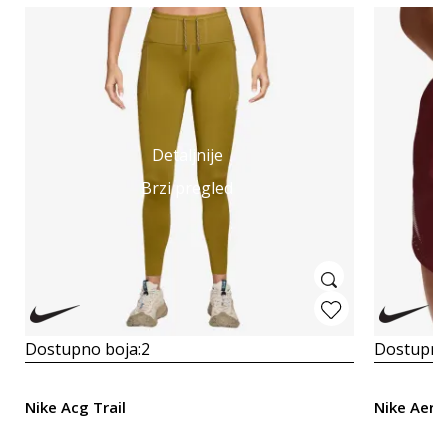
Detaljnije
Brzi pregled
Dostupno boja:
2
Dostupno
Nike Acg Trail
Nike Aero