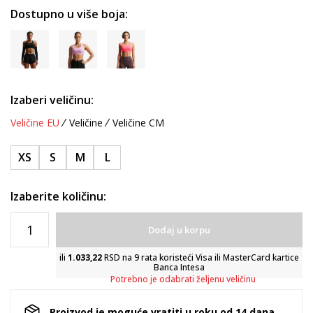
Dostupno u više boja:
Izaberi veličinu:
Veličine EU
Veličine
Veličine CM
XS
S
M
L
Izaberite količinu:
Dodaj u korpu
ili
1.033,22
RSD na 9 rata koristeći Visa ili MasterCard kartice
Banca Intesa
Potrebno je odabrati željenu veličinu
Proizvod je moguće vratiti u roku od 14 dana