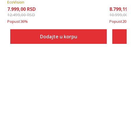
EcoVision
7.999,00
RSD
8.799,19
12.499,00
RSD
10.999,00
Popust
36
%
Popust
20
%
Dodajte u korpu
Veličina
Dodaj u korpu
XS
S
M
L
XL