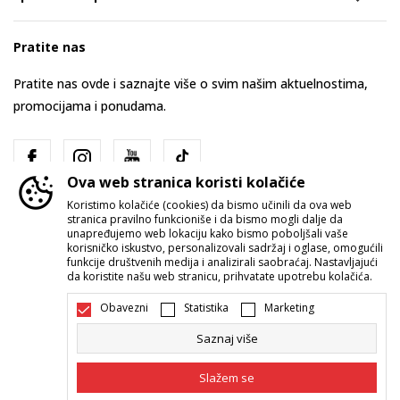
Pratite nas
Pratite nas ovde i saznajte više o svim našim aktuelnostima,
promocijama i ponudama.
Ova web stranica koristi kolačiće
Koristimo kolačiće (cookies) da bismo učinili da ova web
stranica pravilno funkcioniše i da bismo mogli dalje da
unapređujemo web lokaciju kako bismo poboljšali vaše
korisničko iskustvo, personalizovali sadržaj i oglase, omogućili
funkcije društvenih medija i analizirali saobraćaj. Nastavljajući
Srbija
Promenite
da koristite našu web stranicu, prihvatate upotrebu kolačića.
Obavezni
Statistika
Marketing
Saznaj više
Slažem se