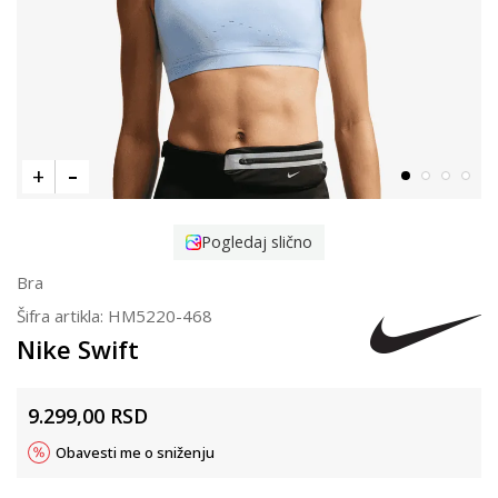
Pogledaj slično
Bra
Šifra artikla:
HM5220-468
Nike Swift
9.299,00
RSD
Obavesti me o sniženju