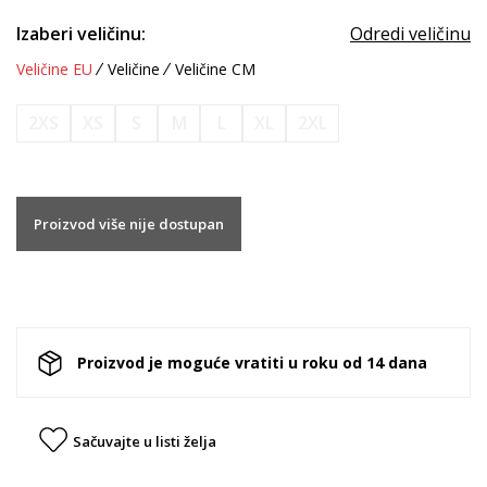
Izaberi veličinu:
Odredi veličinu
Veličine EU
Veličine
Veličine CM
2XS
XS
S
M
L
XL
2XL
Proizvod više nije dostupan
Proizvod je moguće vratiti u roku od 14 dana
Sačuvajte u listi želja