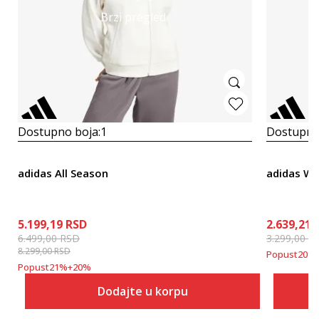
Brzi pregled
Dostupno boja:
1
Dostupno
adidas All Season
adidas W 3
5.199,19
RSD
2.639,21
6.499,00
RSD
3.299,00
R
8.299,00
RSD
Popust
20
%
Popust
21
%
+
20
%
Dodajte u korpu