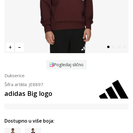
Pogledaj slično
Dukserice
Šifra artikla:
JE8897
adidas Big logo
Dostupno u više boja: