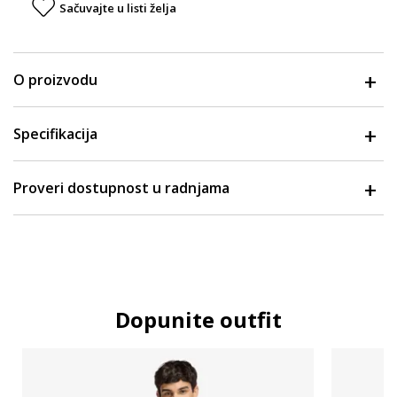
Sačuvajte u listi želja
O proizvodu
Specifikacija
Proveri dostupnost u radnjama
Dopunite outfit