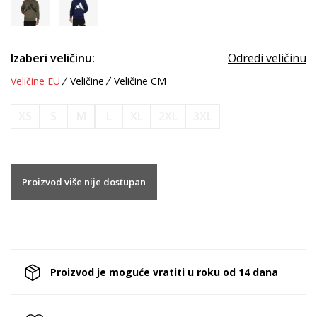
Izaberi veličinu:
Odredi veličinu
Veličine EU
Veličine
Veličine CM
XS
S
M
L
XL
2XL
3XL
Proizvod više nije dostupan
Proizvod je moguće vratiti u roku od 14 dana