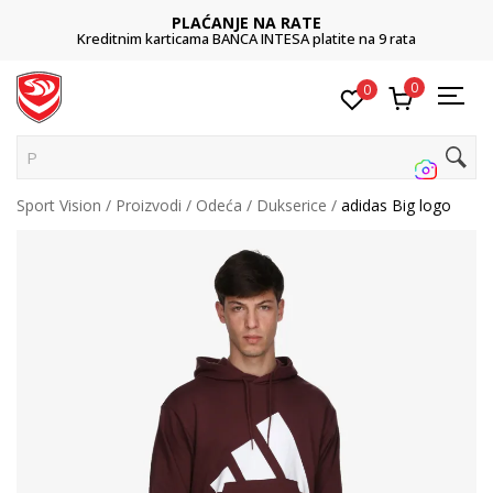
PLAĆANJE NA RATE
Kreditnim karticama BANCA INTESA platite na 9 rata
0
0
Pretr
Sport Vision
Proizvodi
Odeća
Dukserice
adidas Big logo