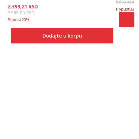
5.899,00
RSD
2.399,21
RSD
Popust
32
%
2.999,00
RSD
Popust
20
%
Dodajte u korpu
Veličina
Dodaj u korpu
XS
S
2XT2
2XT3
XLT3