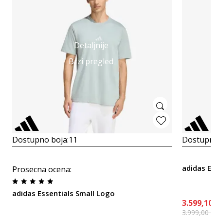
Detaljnije
Brzi pregled
Dostupno boja:
11
Dostupno
adidas Es
Prosecna ocena
:
adidas Essentials Small Logo
3.599,10
3.999,00
R