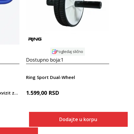
Uporedi
Pogledaj slično
Dostupno boja:
1
Ring Sport Dual-Wheel
1.599,00
RSD
Ring Sport RX LEG MASTER rekvizit za noge
Dodajte u korpu