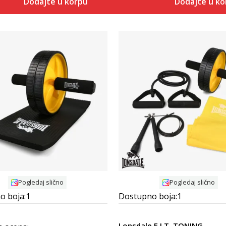
Dodajte u korpu
Dodajte u k
Uporedi
Uporedi
Pogledaj slično
Pogledaj slično
o boja:
1
Dostupno boja:
1
Lonsdale F.I.T. TONING