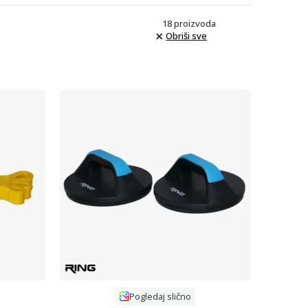
18
proizvoda
Obriši sve
Uporedi
Pogledaj slično