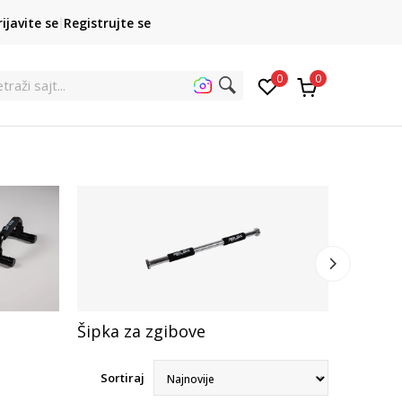
POZOVITE NAS
rijavite se
Registrujte se
011 422 1422
kupovina p
0
0
etraž
Šipka za zgibove
Oprug
Sortiraj