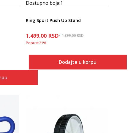
Dostupno boja:
1
Ring Sport Push Up Stand
1.499,00
RSD
1.899,00
RSD
Popust
21
%
Dodajte u korpu
orpu