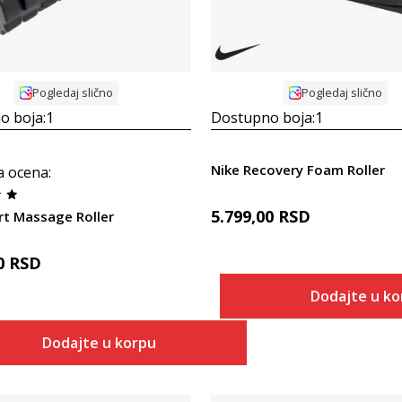
Pogledaj slično
Pogledaj slično
o boja:
1
Dostupno boja:
1
Nike Recovery Foam Roller
a ocena
:
5.799,00
RSD
rt Massage Roller
0
RSD
Dodajte u k
Dodajte u korpu