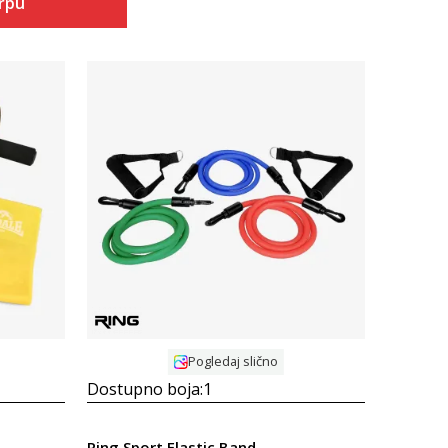
orpu
Uporedi
Pogledaj slično
Dostupno boja:
1
Ring Sport Elastic Band