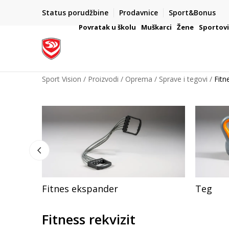
Status porudžbine
Prodavnice
Sport&Bonus
mpanije
VAŽNO OBAVEŠTENJE ZA POTROŠAČE
Povratak u školu
Muškarci
Žene
Sportov
Sport Vision
Proizvodi
Oprema
Sprave i tegovi
Fitn
Fitnes ekspander
Teg
Fitness rekvizit