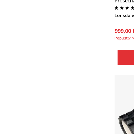
Prosecn
Lonsdal
999,00
Popust
61