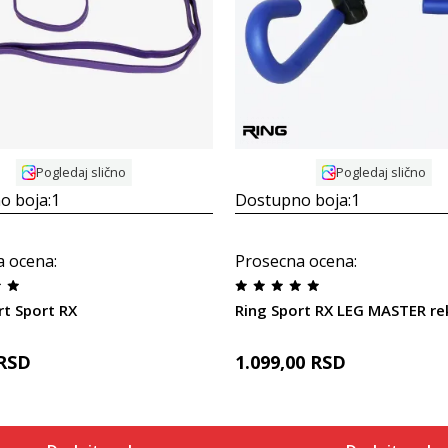
Uporedi
Uporedi
Pogledaj slično
Pogledaj slično
o boja:
1
Dostupno boja:
1
a ocena
:
Prosecna ocena
:
rt Sport RX
RSD
1.099,00
RSD