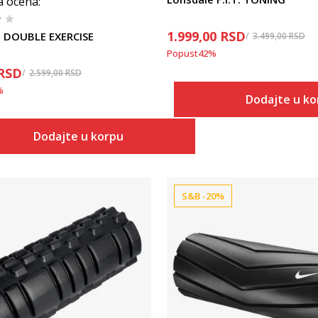
a ocena
:
1.999,00
RSD
e DOUBLE EXERCISE
3.499,00
RSD
Popust
42
%
RSD
2.599,00
RSD
%
Dodajte u k
Dodajte u korpu
S&B -20%
Uporedi
Uporedi