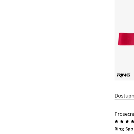
Dostupn
Prosecn
Ring Spo