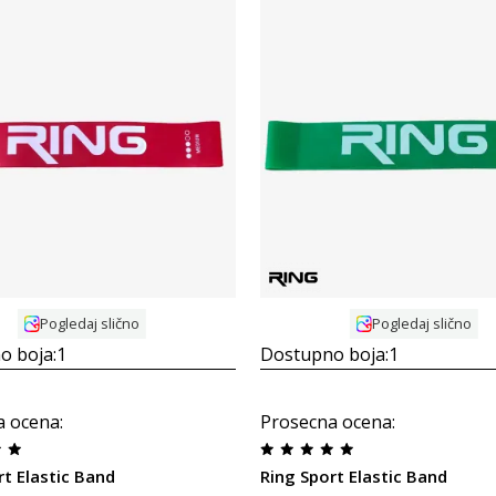
Uporedi
Uporedi
Pogledaj slično
Pogledaj slično
o boja:
1
Dostupno boja:
1
a ocena
:
Prosecna ocena
:
rt Elastic Band
Ring Sport Elastic Band