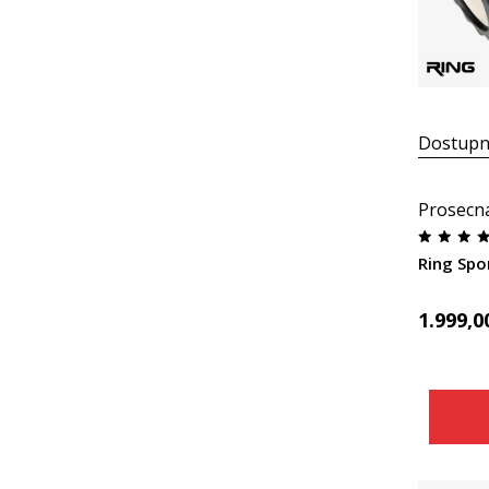
Dostupn
Prosecn
Ring Spo
1.999,0