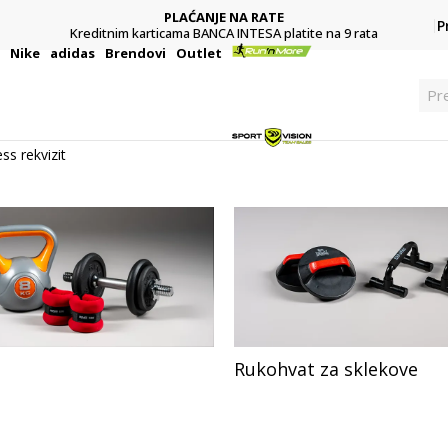
PLAĆANJE NA RATE
P
Kreditnim karticama BANCA INTESA platite na 9 rata
i
Nike
adidas
Brendovi
Outlet
Pr
ess rekvizit
Rukohvat za sklekove