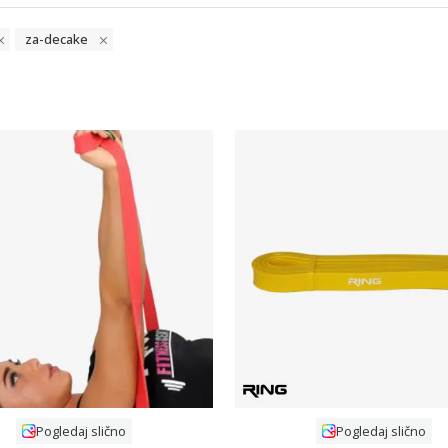
za-decake
Uporedi
Uporedi
Pogledaj slično
Pogledaj slično