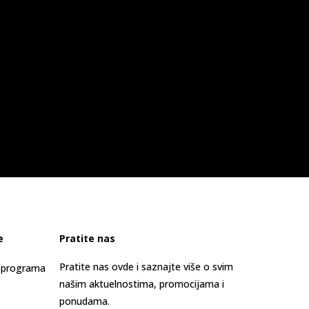
e
Pratite nas
Pratite nas ovde i saznajte više o svim
s programa
našim aktuelnostima, promocijama i
ponudama.