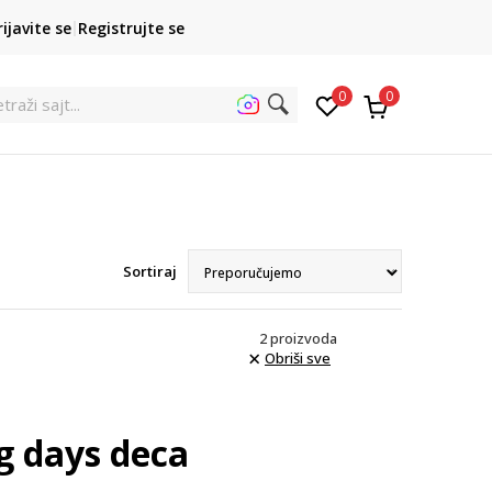
POZOVITE NAS
rijavite se
Registrujte se
011 422 1422
kupovina p
0
0
traži sajt...
Sortiraj
2
proizvoda
Obriši sve
g days deca