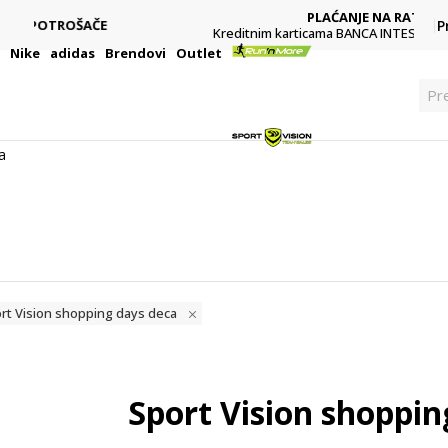
PLAĆANJE NA RATE
P
Kreditnim karticama BANCA INTESA platite na 9 rata
i
Nike
adidas
Brendovi
Outlet
Pre
a
ort Vision shopping days deca
Sport Vision shoppin