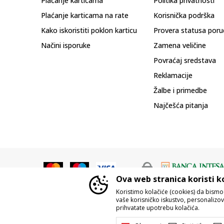
Plaćanje karticama
Politika privatnosti
Plaćanje karticama na rate
Korisnička podrška
Kako iskoristiti poklon karticu
Provera statusa poru
Načini isporuke
Zamena veličine
Povraćaj sredstava
Reklamacije
Žalbe i primedbe
Najčešća pitanja
Ova web stranica koristi k
Koristimo kolačiće (cookies) da bism
vaše korisničko iskustvo, personalizoval
prihvatate upotrebu kolačića.
Nastojimo da budemo što precizniji u o
Svi artikli prikazani na sajtu su d