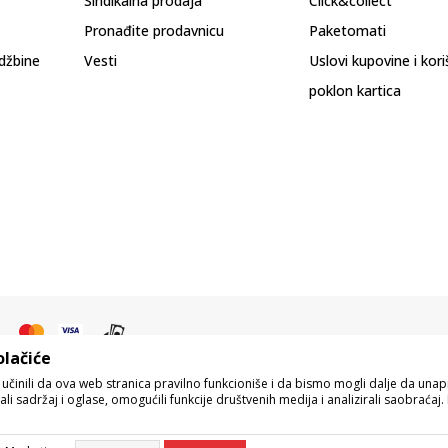
Sindikalna prodaja
Click&collect
Pronađite prodavnicu
Paketomati
džbine
Vesti
Uslovi kupovine i kor
poklon kartica
olačiće
o učinili da ova web stranica pravilno funkcioniše i da bismo mogli dalje da un
i sadržaj i oglase, omogućili funkcije društvenih medija i analizirali saobraćaj. 
pisu proizvoda, prikazu slika i samih cena, ali ne možemo garantovati da su s
eo naše ponude i ne podrazumeva da su dostupni u svakom trenutku. Raspoloživos