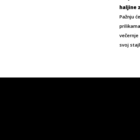
haljine 
Pažnju će
prilikam
večernje 
svoj staj