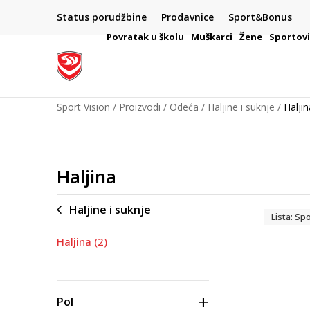
Status porudžbine
Prodavnice
Sport&Bonus
mpanije
VAŽNO OBAVEŠTENJE ZA POTROŠAČE
Povratak u školu
Muškarci
Žene
Sportov
Sport Vision
Proizvodi
Odeća
Haljine i suknje
Haljin
Haljina
Haljine i suknje
Lista: Sp
Haljina
(2)
Pol