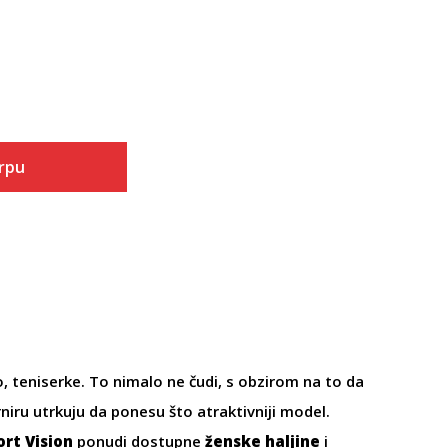
orpu
o, teniserke. To nimalo ne čudi, s obzirom na to da
iru utrkuju da ponesu što atraktivniji model.
ort Vision
ponudi dostupne
ženske haljine
i