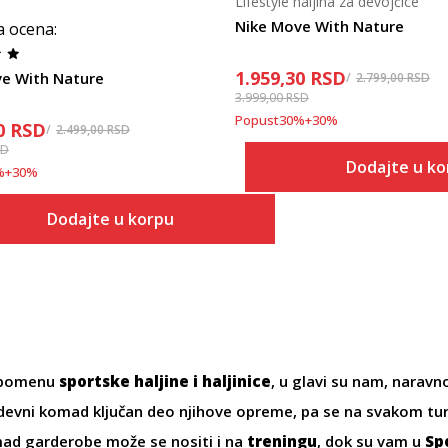
Lifestyle haljina za devojčice
Nike Move With Nature
a ocena
:
1.959,30
RSD
e With Nature
2.799,00
RSD
3.999,00
RSD
Popust
30
%
+
30
%
0
RSD
2.499,00
RSD
SD
Dodajte u k
%
+
30
%
Dodajte u korpu
 pomenu
sportske haljine i haljinice
, u glavi su nam, naravn
odevni komad ključan deo njihove opreme, pa se na svakom turn
ad garderobe može se nositi i na
treningu
, dok su vam u
Sp