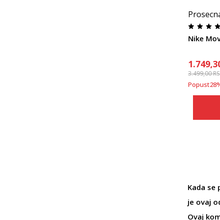
Prosecn
Nike Mov
1.749,3
3.499,00
R
Popust
28
Kada se
je ovaj 
Ovaj kom