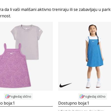
a da li vaši mališani aktivno treniraju ili se zabavljaju u p
urnost.
Uporedi
Uporedi
Pogledaj slično
Pogledaj slično
o boja:
1
Dostupno boja:
1