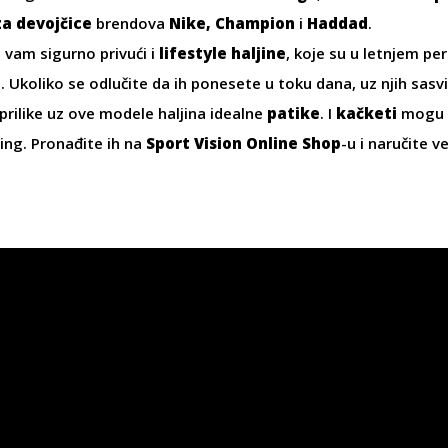
za devojčice
brendova
Nike, Champion
i
Haddad
.
 vam sigurno privući i
lifestyle haljine
, koje su u letnjem pe
a. Ukoliko se odlučite da ih ponesete u toku dana, uz njih sa
prilike uz ove modele haljina idealne
patike
. I
kačketi
mogu b
ling. Pronađite ih na
Sport Vision Online Shop
-u i naručite v