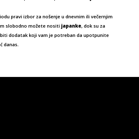
riodu pravi izbor za nošenje u dnevnim ili večernjim
svim slobodno možete nositi
japanke
, dok su za
iti dodatak koji vam je potreban da upotpunite
eć danas.