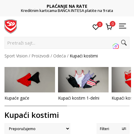
PLAĆANJE NA RATE
Kreditnim karticama BANCA INTESA platite na 9 rata
0
0
Pretra
Sport Vision
Proizvodi
Odeća
Kupaći kostimi
Kupaće gaće
Kupaći kostim 1-delni
Kupaći kost
Kupaći kostimi
Filteri