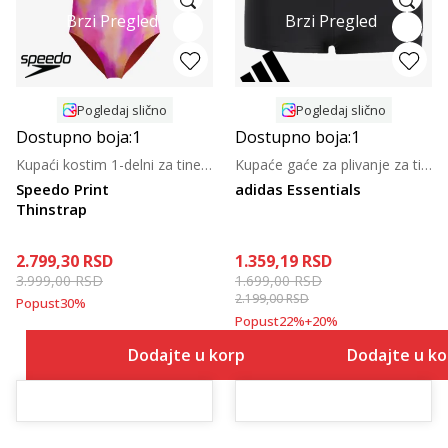
Brzi Pregled
Brzi Pregled
Pogledaj slično
Pogledaj slično
Dostupno boja:
1
Dostupno boja:
1
Kupaći kostim 1-delni za tinejdžerke
Kupaće gaće za plivanje za tinejdžere
Speedo Print
adidas Essentials
Thinstrap
2.799,30
RSD
1.359,19
RSD
3.999,00
RSD
1.699,00
RSD
2.199,00
RSD
Popust
30
%
Popust
22
%
+
20
%
Dodajte u korpu
Dodajte u k