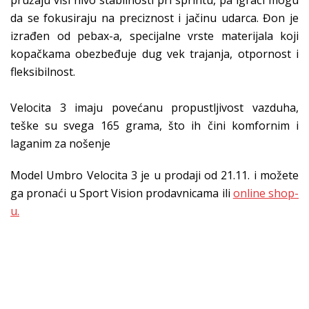
pružaju viši nivo stabilnosti pri sprintu, pa igrači mogu
da se fokusiraju na preciznost i jačinu udarca. Đon je
izrađen od pebax-a, specijalne vrste materijala koji
kopačkama obezbeđuje dug vek trajanja, otpornost i
fleksibilnost.
Velocita 3 imaju povećanu propustljivost vazduha,
teške su svega 165 grama, što ih čini komfornim i
laganim za nošenje
Model Umbro Velocita 3 je u prodaji od 21.11. i možete
ga pronaći u Sport Vision prodavnicama ili
online shop-
u.