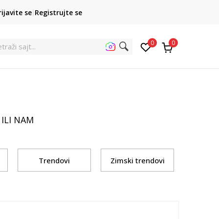
POZOVITE NAS
rijavite se
Registrujte se
011 422 1422
kupovina p
0
0
traži sajt..
ILI NAM
Trendovi
Zimski trendovi
U f