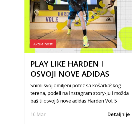
Aktuelnosti
PLAY LIKE HARDEN I
OSVOJI NOVE ADIDAS
HARDEN VOL. 5 PATIKE ZA
Snimi svoj omiljeni potez sa košarkaškog
BASKET
terena, podeli na Instagram story-ju i možda
baš ti osvojiš nove adidas Harden Vol. 5
patike za basket. Pogledaj pravila učešća u
16.
Mar
Detaljnije
našoj Instagram aktivaciji.