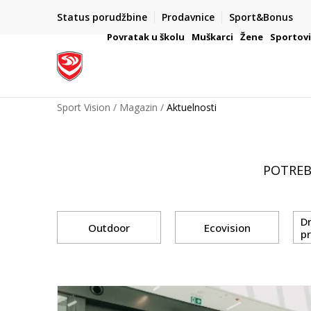
Status porudžbine
Prodavnice
Sport&Bonus
mpanije
VAŽNO OBAVEŠTENJE ZA POTROŠAČE
Povratak u školu
Muškarci
Žene
Sportov
Sport Vision
Magazin
Aktuelnosti
POTREB
D
Outdoor
Ecovision
p