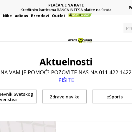
PLAĆANJE NA RATE
P
Kreditnim karticama BANCA INTESA platite na 9 rata
i
Nike
adidas
Brendovi
Outlet
Pre
Aktuelnosti
NA VAM JE POMOĆ? POZOVITE NAS NA 011 422 1422 
PIŠITE
nevnik Svetskog
Zdrave navike
eSports
rvenstva