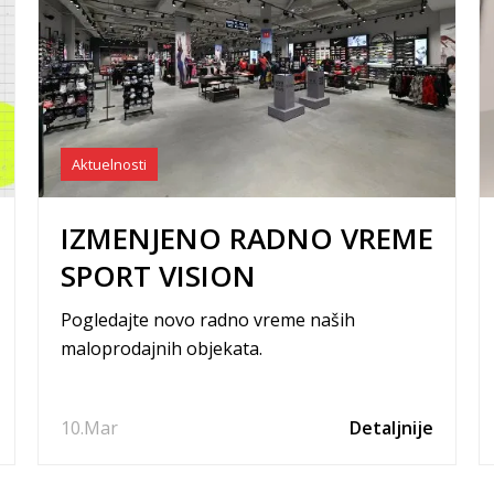
Aktuelnosti
IZMENJENO RADNO VREME
SPORT VISION
PRODAVNICA
Pogledajte novo radno vreme naših
maloprodajnih objekata.
10.
Mar
Detaljnije