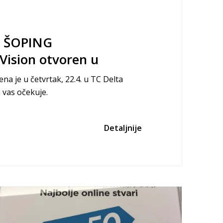
 ŠOPING
Vision otvoren u
u Nišu
a je u četvrtak, 22.4. u TC Delta
a vas očekuje.
Detaljnije