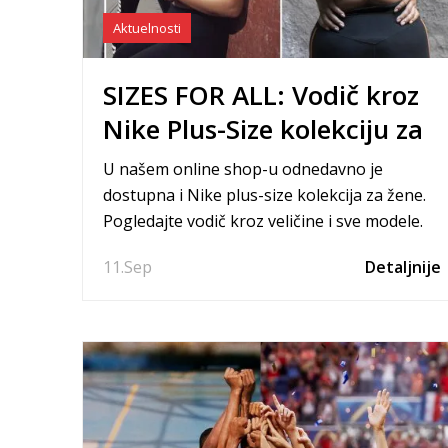
Aktuelnosti
SIZES FOR ALL: Vodič kroz
Nike Plus-Size kolekciju za
žene
U našem online shop-u odnedavno je
dostupna i Nike plus-size kolekcija za žene.
Pogledajte vodič kroz veličine i sve modele.
11.
Sep
Detaljnije