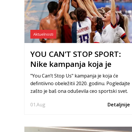
Aktuelnosti
YOU CAN’T STOP SPORT:
Nike kampanja koja je
oduševila svet
"You Can’t Stop Us" kampanja je koja će
defintiivno obeležitii 2020. godinu. Pogledajte
zašto je baš ona oduševila ceo sportski svet.
01.
Aug
Detaljnije