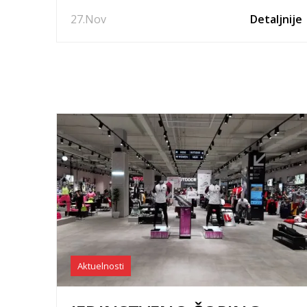
učini!
27.
Nov
Detaljnije
Aktuelnosti