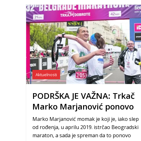
Aktuelnosti
PODRŠKA JE VAŽNA: Trkač
Marko Marjanović ponovo
pomera granice
Marko Marjanović momak je koji je, iako slep
od rođenja, u aprilu 2019. istrčao Beogradski
maraton, a sada je spreman da to ponovo