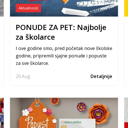
Aktuelnosti
PONUDE ZA PET: Najbolje
za školarce
I ove godine smo, pred početak nove školske
godine, pripremili sjajne ponude i popuste
za sve školarce.
20.
Aug
Detaljnije