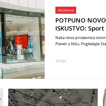
Aktuelnosti
POTPUNO NOVO
ISKUSTVO: Sport 
TC Delta Planet 
Naša nova prodavnica otvoren
Planet u Nišu. Pogledajte št
24.
Apr