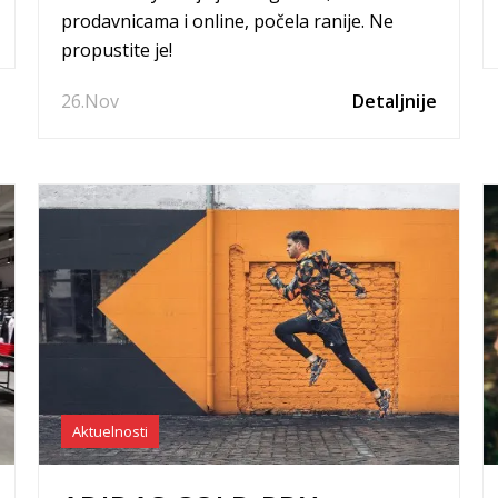
prodavnicama i online, počela ranije. Ne
propustite je!
26.
Nov
Detaljnije
Aktuelnosti