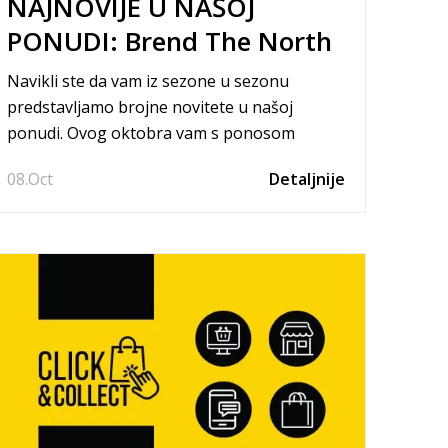
NAJNOVIJE U NAŠOJ
PONUDI: Brend The North
Face
Navikli ste da vam iz sezone u sezonu
predstavljamo brojne novitete u našoj
ponudi. Ovog oktobra vam s ponosom
predstavljamo brend The North Face.
08.
Oct
Detaljnije