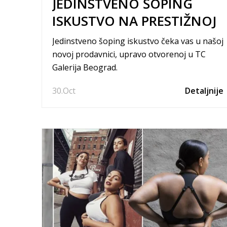
JEDINSTVENO ŠOPING
ISKUSTVO NA PRESTIŽNOJ
LOKACIJI: Sport Vision u TC
Jedinstveno šoping iskustvo čeka vas u našoj
Galerija Beograd
novoj prodavnici, upravo otvorenoj u TC
Galerija Beograd.
30.
Oct
Detaljnije