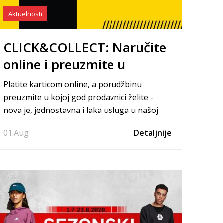
Aktuelnosti
CLICK&COLLECT: Naručite
online i preuzmite u
prodavnici
Platite karticom online, a porudžbinu
preuzmite u kojoj god prodavnici želite -
nova je, jednostavna i laka usluga u našoj
ponudi. Predstavljamo vam CLICK&COLLECT.
01.
Aug
Detaljnije