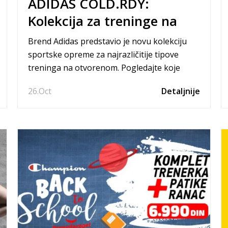
ADIDAS COLD.RDY:
Kolekcija za treninge na
otvorenom
Brend Adidas predstavio je novu kolekciju
sportske opreme za najrazličitije tipove
treninga na otvorenom. Pogledajte koje
modele možete pronaći u našoj ponudi.
26.
Oct
Detaljnije