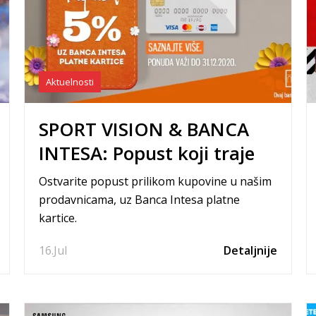
Aktuelnosti
SPORT VISION & BANCA
INTESA: Popust koji traje
do kraja godine
Ostvarite popust prilikom kupovine u našim
prodavnicama, uz Banca Intesa platne
kartice.
16.
Jul
Detaljnije