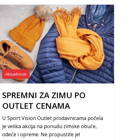
Aktuelnosti
SPREMNI ZA ZIMU PO
OUTLET CENAMA
U Sport Vision Outlet prodavnicama počela
je velika akcija na ponudu zimske obuće,
odeće i opreme. Ne propustite je!