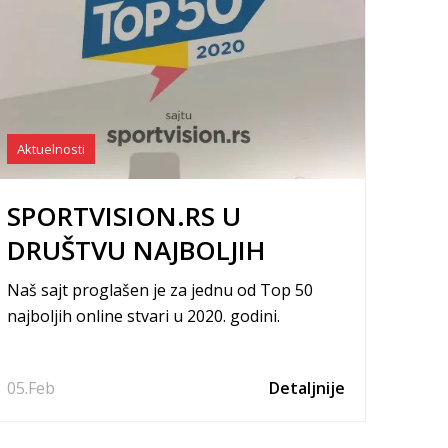
Aktuelnosti
SPORTVISION.RS U
DRUŠTVU NAJBOLJIH
Naš sajt proglašen je za jednu od Top 50
najboljih online stvari u 2020. godini.
05.
Feb
Detaljnije