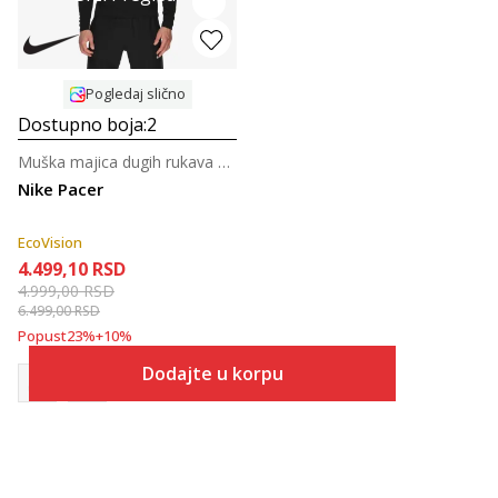
Pogledaj slično
Dostupno boja:
2
Muška majica dugih rukava za trčanje
Nike Pacer
EcoVision
4.499,10
RSD
4.999,00
RSD
6.499,00
RSD
Popust
23
%
+
10
%
Dodajte u korpu