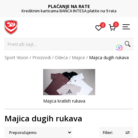
PLAĆANJE NA RATE
Kreditnim karticama BANCA INTESA platite na 9 rata
0
0
Pretraži sajt...
Sport Vision
Proizvodi
Odeća
Majice
Majica dugih rukava
Majica kratkih rukava
Majica dugih rukava
Filteri