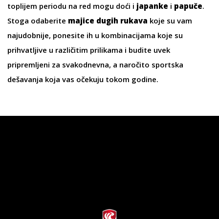
toplijem periodu na red mogu doći i
japanke
i
papuče
.
Stoga odaberite
majice dugih rukava
koje su vam
najudobnije, ponesite ih u kombinacijama koje su
prihvatljive u različitim prilikama i budite uvek
pripremljeni za svakodnevna, a naročito sportska
dešavanja koja vas očekuju tokom godine.