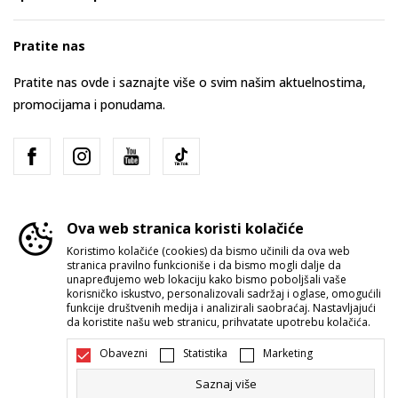
Pratite nas
Pratite nas ovde i saznajte više o svim našim aktuelnostima,
promocijama i ponudama.
Ova web stranica koristi kolačiće
Koristimo kolačiće (cookies) da bismo učinili da ova web
stranica pravilno funkcioniše i da bismo mogli dalje da
Srbija
Promenite
unapređujemo web lokaciju kako bismo poboljšali vaše
korisničko iskustvo, personalizovali sadržaj i oglase, omogućili
funkcije društvenih medija i analizirali saobraćaj. Nastavljajući
da koristite našu web stranicu, prihvatate upotrebu kolačića.
Obavezni
Statistika
Marketing
Saznaj više