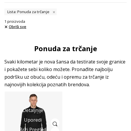
Lista: Ponuda za trčanje
1
proizvoda
Obriši sve
Ponuda za trčanje
Svaki kilometar je nova šansa da testirate svoje granice
i pokažete sebi koliko možete. Pronađite najbolju
podršku uz obuću, odeću i opremu za trčanje iz
najnovijih kolekcija poznatih brendova.
Detaljnije
Uporedi
Brzi Pregled