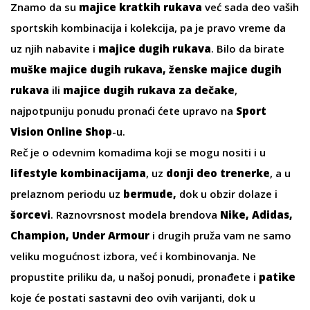
Znamo da su
majice kratkih rukava
već sada deo vaših
sportskih kombinacija i kolekcija, pa je pravo vreme da
uz njih nabavite i
majice dugih rukava
. Bilo da birate
muške majice dugih rukava
,
ženske majice dugih
rukava
ili
majice dugih rukava za dečake
,
najpotpuniju ponudu pronaći ćete upravo na
Sport
Vision Online Shop
-u.
Reč je o odevnim komadima koji se mogu nositi i u
lifestyle kombinacijama
, uz
donji deo trenerke
, a u
prelaznom periodu uz
bermude
,
dok u obzir dolaze i
šorcevi
. Raznovrsnost modela brendova
Nike, Adidas,
Champion, Under Armour
i drugih pruža vam ne samo
veliku mogućnost izbora, već i kombinovanja. Ne
propustite priliku da, u našoj ponudi, pronađete i
patike
koje će postati sastavni deo ovih varijanti, dok u