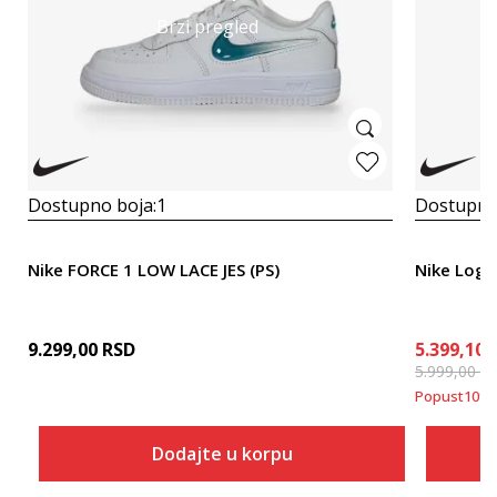
Brzi pregled
Dostupno boja:
1
Dostupno
Nike FORCE 1 LOW LACE JES (PS)
Nike Logo
9.299,00
RSD
5.399,10
5.999,00
R
Popust
10
%
Dodajte u korpu