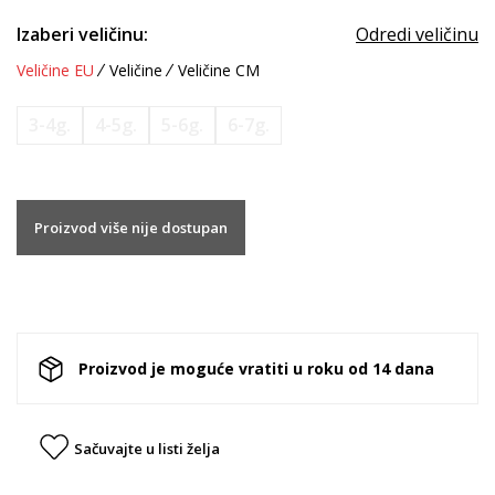
Izaberi veličinu:
Odredi veličinu
Veličine EU
Veličine
Veličine CM
3-4g.
4-5g.
5-6g.
6-7g.
Proizvod više nije dostupan
Proizvod je moguće vratiti u roku od 14 dana
Sačuvajte u listi želja