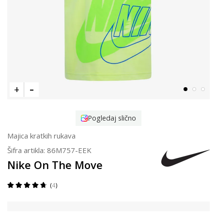
Pogledaj slično
Majica kratkih rukava
Šifra artikla:
86M757-EEK
Nike On The Move
4