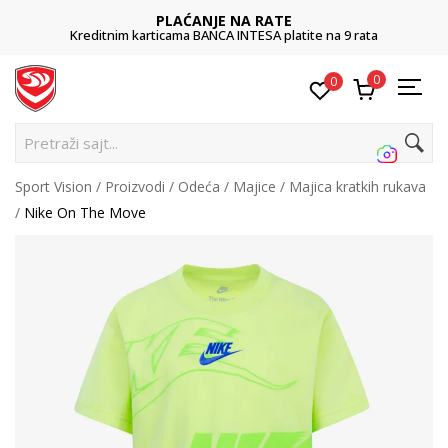
PLAĆANJE NA RATE
Kreditnim karticama BANCA INTESA platite na 9 rata
0
0
Pre
Sport Vision
Proizvodi
Odeća
Majice
Majica kratkih rukava
Nike On The Move