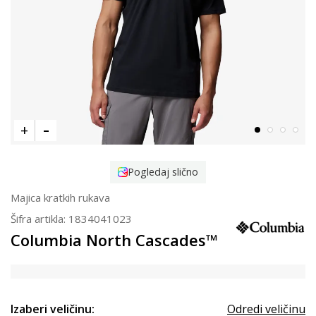
Pogledaj slično
Majica kratkih rukava
Šifra artikla:
1834041023
Columbia North Cascades™
Izaberi veličinu:
Odredi veličinu