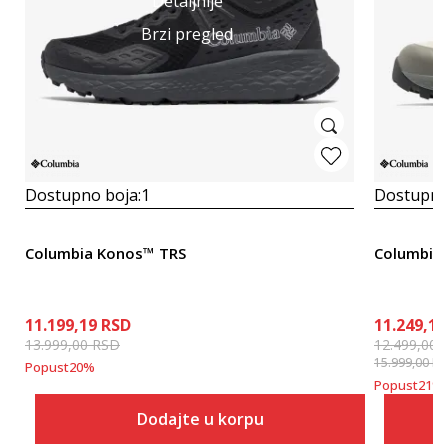
Detaljnije
Brzi pregled
Dostupno boja:
1
Dostupno
Columbia Konos™ TRS
Columbia
11.199,19
RSD
11.249,10
13.999,00
RSD
12.499,00
15.999,00
RS
Popust
20
%
Popust
21
%
Dodajte u korpu