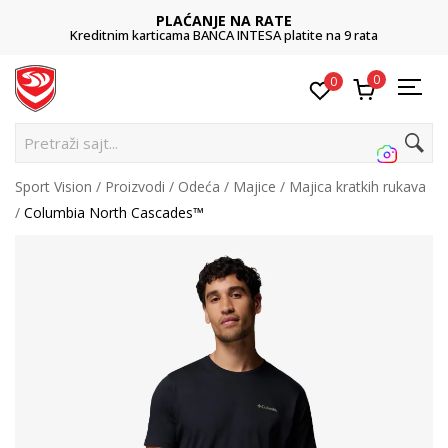
PLAĆANJE NA RATE
Kreditnim karticama BANCA INTESA platite na 9 rata
0
0
P
Sport Vision
Proizvodi
Odeća
Majice
Majica kratkih rukava
Columbia North Cascades™