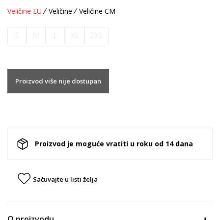
Veličine EU
Veličine
Veličine CM
S
M
L
XL
2XL
Proizvod više nije dostupan
Proizvod je moguće vratiti u roku od 14 dana
Sačuvajte u listi želja
O proizvodu