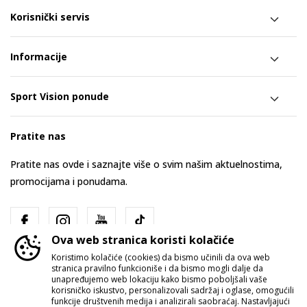
Korisnički servis
Informacije
Sport Vision ponude
Pratite nas
Pratite nas ovde i saznajte više o svim našim aktuelnostima,
promocijama i ponudama.
Ova web stranica koristi kolačiće
Koristimo kolačiće (cookies) da bismo učinili da ova web
stranica pravilno funkcioniše i da bismo mogli dalje da
unapređujemo web lokaciju kako bismo poboljšali vaše
korisničko iskustvo, personalizovali sadržaj i oglase, omogućili
funkcije društvenih medija i analizirali saobraćaj. Nastavljajući