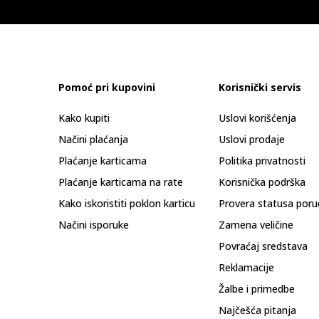
Pomoć pri kupovini
Korisnički servis
Kako kupiti
Uslovi korišćenja
Načini plaćanja
Uslovi prodaje
Plaćanje karticama
Politika privatnosti
Plaćanje karticama na rate
Korisnička podrška
Kako iskoristiti poklon karticu
Provera statusa poru
Načini isporuke
Zamena veličine
Povraćaj sredstava
Reklamacije
Žalbe i primedbe
Najčešća pitanja