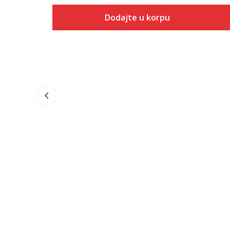
Dodajte u korpu
Veličina
Dodaj u korpu
XS
LGT
SMT
SM
MD
MDT
LG