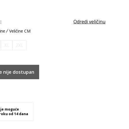
:
Odredi veličinu
ine
Veličine CM
XL
2XL
e nije dostupan
 je moguće
 roku od 14 dana