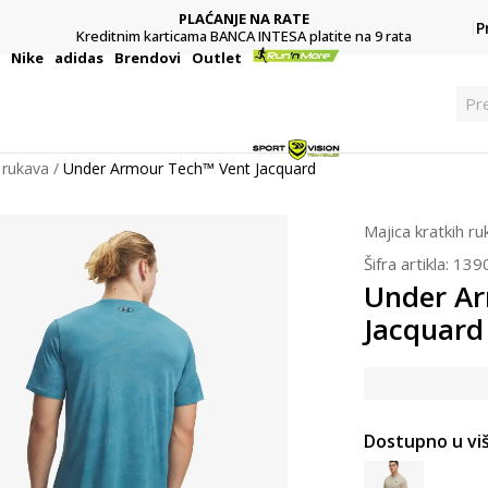
PLAĆANJE NA RATE
P
Kreditnim karticama BANCA INTESA platite na 9 rata
i
Nike
adidas
Brendovi
Outlet
Pr
 rukava
Under Armour Tech™ Vent Jacquard
Majica kratkih r
Šifra artikla:
139
Under A
Jacquard
Dostupno u viš