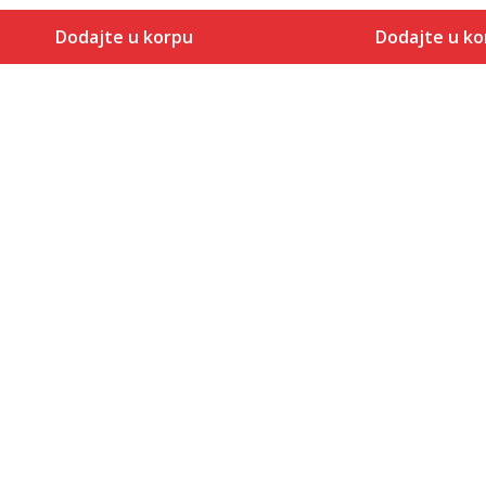
Dodajte u korpu
Dodajte u ko
Veličina
Veličina
Dodaj u korpu
Dodaj
7.5
7.5
8
8
8.5
8.5
9
9
9.5
9.5
10
10
10.5
10.5