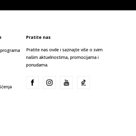
e
Pratite nas
Pratite nas ovde i saznajte više o svim
s programa
našim aktuelnostima, promocijama i
ponudama.
išćenja