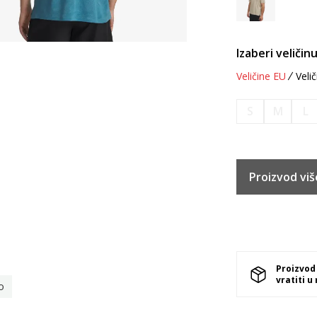
Izaberi veličinu
Veličine EU
Velič
S
M
L
Proizvod viš
Proizvod
vratiti u
o