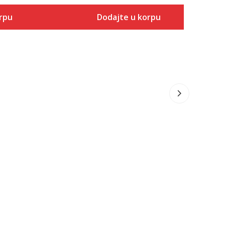
rpu
Dodajte u korpu
Veličina
 u korpu
Dodaj u korpu
SM
MD
LG
XL
2XL