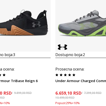
o boja:
3
Dostupno boja:
2
a ocena
:
Prosecna ocena
:
rmour TriBase Reign 6
Under Armour Charged Comm
10
RSD
6.659,10
RSD
9.899,00
RSD
7.399,00
RSD
RSD
10.499,00
RSD
%
+
10
%
Popust
29
%
+
10
%