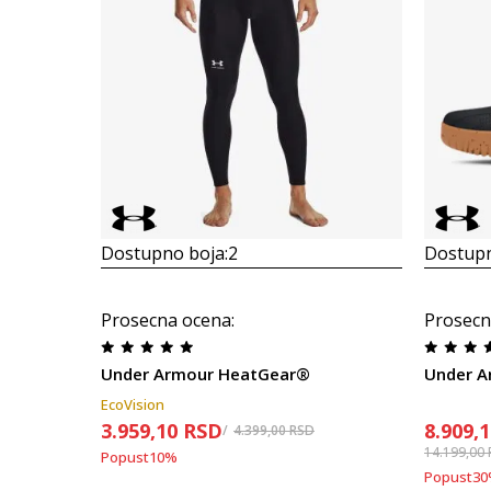
Dostupno boja:
2
Dostupn
Prosecna ocena
:
Prosecn
Under Armour HeatGear®
Under A
EcoVision
3.959,10
RSD
8.909,
4.399,00
RSD
14.199,00
Popust
10
%
Popust
30