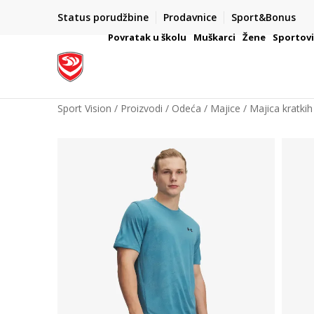
Status porudžbine
Prodavnice
Sport&Bonus
mpanije
VAŽNO OBAVEŠTENJE ZA POTROŠAČE
Povratak u školu
Muškarci
Žene
Sportov
Sport Vision
Proizvodi
Odeća
Majice
Majica kratkih