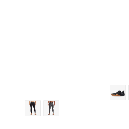
XL
XLT
2XL
2XLT
3XL
4XL