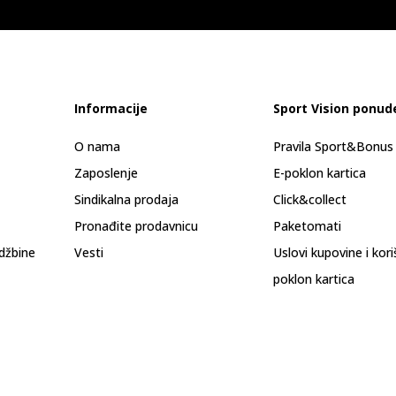
Informacije
Sport Vision ponud
O nama
Pravila Sport&Bonu
Zaposlenje
E-poklon kartica
Sindikalna prodaja
Click&collect
Pronađite prodavnicu
Paketomati
džbine
Vesti
Uslovi kupovine i kor
poklon kartica