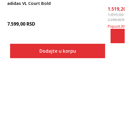
adidas VL Court Bold
1.519,20
1.899,00
R
2.399,00
RSD
7.599,00
RSD
Popust
20
%
Dodajte u korpu
Veličina
Dodaj u korpu
3
3-
4
4-