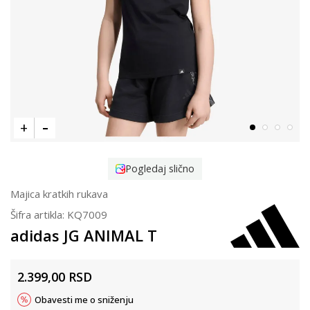
Pogledaj slično
Majica kratkih rukava
Šifra artikla:
KQ7009
adidas JG ANIMAL T
2.399,00
RSD
Obavesti me o sniženju