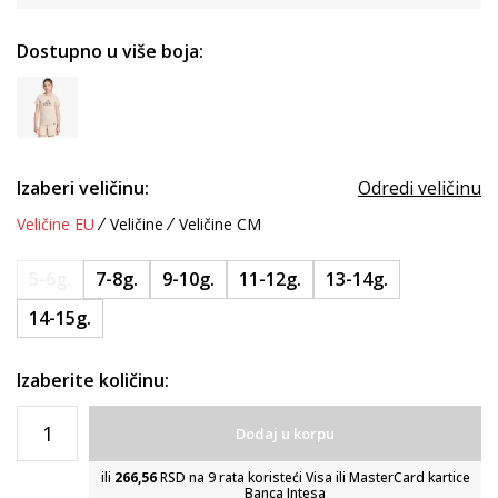
Dostupno u više boja:
Izaberi veličinu:
Odredi veličinu
Veličine EU
Veličine
Veličine CM
5-6g.
7-8g.
9-10g.
11-12g.
13-14g.
14-15g.
Izaberite količinu:
Dodaj u korpu
ili
266,56
RSD na 9 rata koristeći Visa ili MasterCard kartice
Banca Intesa