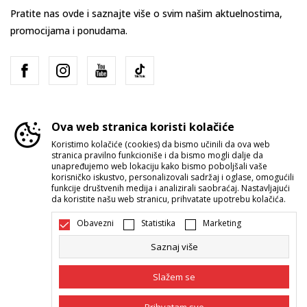
Pratite nas ovde i saznajte više o svim našim aktuelnostima,
promocijama i ponudama.
Ova web stranica koristi kolačiće
Koristimo kolačiće (cookies) da bismo učinili da ova web
stranica pravilno funkcioniše i da bismo mogli dalje da
Srbija
Promenite
unapređujemo web lokaciju kako bismo poboljšali vaše
korisničko iskustvo, personalizovali sadržaj i oglase, omogućili
funkcije društvenih medija i analizirali saobraćaj. Nastavljajući
da koristite našu web stranicu, prihvatate upotrebu kolačića.
Obavezni
Statistika
Marketing
Saznaj više
Nastojimo da budemo što precizniji u opisu proizvoda, prikazu slika i
samih cena, ali ne možemo garantovati da su sve informacije kompletne i
Slažem se
bez grešaka. Svi artikli prikazani na sajtu su deo naše ponude i ne
podrazumeva da su dostupni u svakom trenutku. Raspoloživost robe
možete proveriti pozivom Call Centra na 011 422 1422.