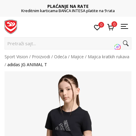
PLAĆANJE NA RATE
Kreditnim karticama BANCA INTESA platite na 9 rata
0
0
Pret
Sport Vision
Proizvodi
Odeća
Majice
Majica kratkih rukava
adidas JG ANIMAL T