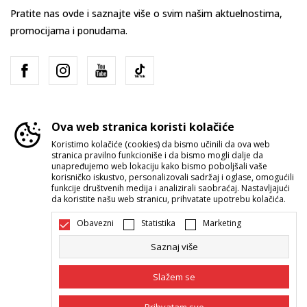
Pratite nas ovde i saznajte više o svim našim aktuelnostima,
promocijama i ponudama.
Ova web stranica koristi kolačiće
Koristimo kolačiće (cookies) da bismo učinili da ova web
stranica pravilno funkcioniše i da bismo mogli dalje da
Srbija
Promenite
unapređujemo web lokaciju kako bismo poboljšali vaše
korisničko iskustvo, personalizovali sadržaj i oglase, omogućili
funkcije društvenih medija i analizirali saobraćaj. Nastavljajući
da koristite našu web stranicu, prihvatate upotrebu kolačića.
Obavezni
Statistika
Marketing
Saznaj više
Nastojimo da budemo što precizniji u opisu proizvoda, prikazu slika i
samih cena, ali ne možemo garantovati da su sve informacije kompletne i
Slažem se
bez grešaka. Svi artikli prikazani na sajtu su deo naše ponude i ne
podrazumeva da su dostupni u svakom trenutku. Raspoloživost robe
možete proveriti pozivom Call Centra na 011 422 1422.