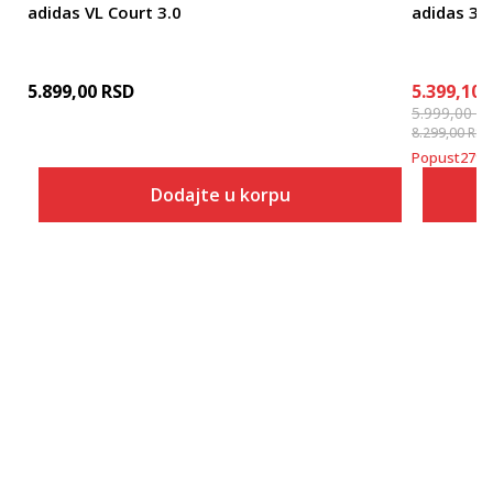
adidas VL Court 3.0
adidas 3-S
5.899,00
RSD
5.399,10
5.999,00
R
8.299,00
RSD
Popust
27
%
Dodajte u korpu
Veličina
Dodaj u korpu
10K
10-K
11K
11-K