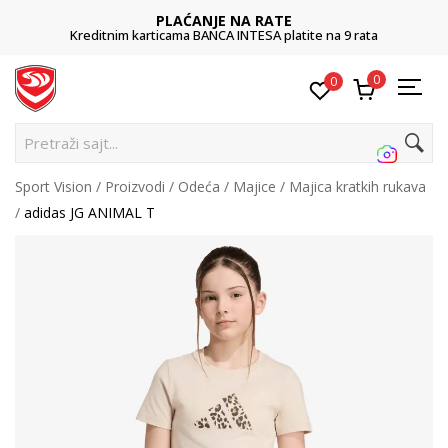
PLAĆANJE NA RATE
Kreditnim karticama BANCA INTESA platite na 9 rata
0
0
Pre
Sport Vision
Proizvodi
Odeća
Majice
Majica kratkih rukava
adidas JG ANIMAL T