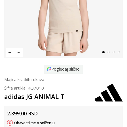
Pogledaj slično
Majica kratkih rukava
Šifra artikla:
KQ7010
adidas JG ANIMAL T
2.399,00
RSD
Obavesti me o sniženju