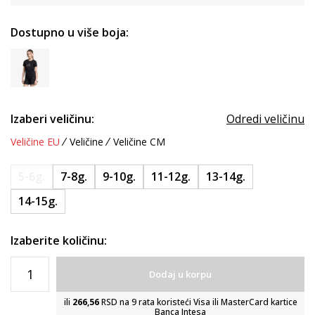
Dostupno u više boja:
Izaberi veličinu:
Odredi veličinu
Veličine EU
Veličine
Veličine CM
5-6g.
7-8g.
9-10g.
11-12g.
13-14g.
14-15g.
Izaberite količinu:
Dodaj u korpu
ili
266,56
RSD na 9 rata koristeći Visa ili MasterCard kartice
Banca Intesa