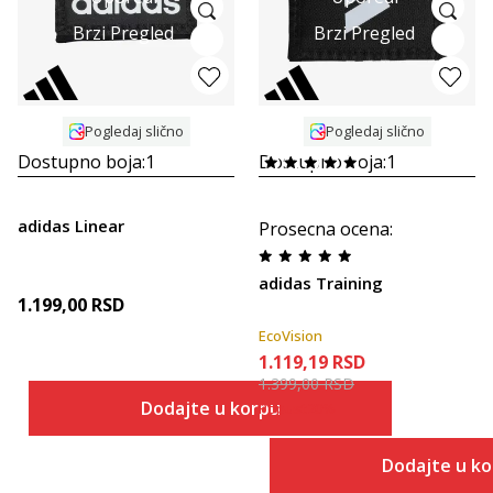
Brzi Pregled
Brzi Pregled
Pogledaj slično
Pogledaj slično
Dostupno boja:
1
Dostupno boja:
1
adidas Linear
Prosecna ocena
:
adidas Training
1.199,00
RSD
EcoVision
1.119,19
RSD
1.399,00
RSD
Dodajte u korpu
Popust
20
%
Dodajte u k