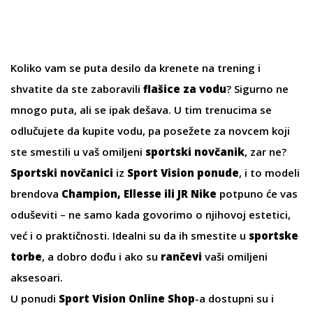
Koliko vam se puta desilo da krenete na trening i
shvatite da ste zaboravili
flašice za vodu
? Sigurno ne
mnogo puta, ali se ipak dešava. U tim trenucima se
odlučujete da kupite vodu, pa posežete za novcem koji
ste smestili u vaš omiljeni
sportski novčanik
, zar ne?
Sportski novčanici
iz
Sport Vision ponude
, i to modeli
brendova
Champion, Ellesse ili JR Nike
potpuno će vas
oduševiti – ne samo kada govorimo o njihovoj estetici,
već i o praktičnosti. Idealni su da ih smestite u
sportske
torbe
, a dobro dođu i ako su
rančevi
vaši omiljeni
aksesoari.
U ponudi
Sport Vision Online Shop
-a dostupni su i