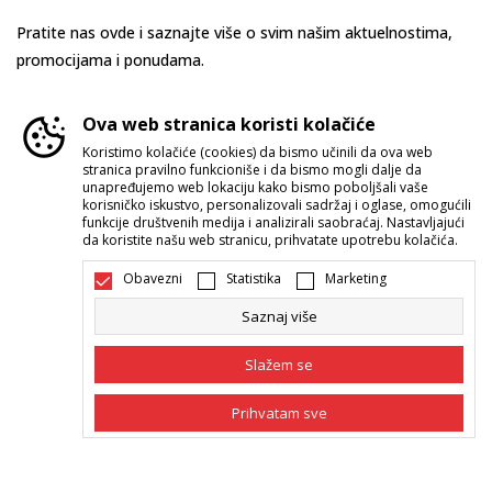
Pratite nas ovde i saznajte više o svim našim aktuelnostima,
promocijama i ponudama.
Ova web stranica koristi kolačiće
Koristimo kolačiće (cookies) da bismo učinili da ova web
stranica pravilno funkcioniše i da bismo mogli dalje da
unapređujemo web lokaciju kako bismo poboljšali vaše
korisničko iskustvo, personalizovali sadržaj i oglase, omogućili
funkcije društvenih medija i analizirali saobraćaj. Nastavljajući
da koristite našu web stranicu, prihvatate upotrebu kolačića.
Srbija
Promenite
Obavezni
Statistika
Marketing
Saznaj više
Slažem se
Prihvatam sve
Nastojimo da budemo što precizniji u opisu proizvoda, prikazu slika i
samih cena, ali ne možemo garantovati da su sve informacije kompletne i
bez grešaka. Svi artikli prikazani na sajtu su deo naše ponude i ne
Obavezni
Obavezni kolačići čine stranicu upotrebljivom
podrazumeva da su dostupni u svakom trenutku. Raspoloživost robe
omogućavanjem osnovnih funkcija kao što su