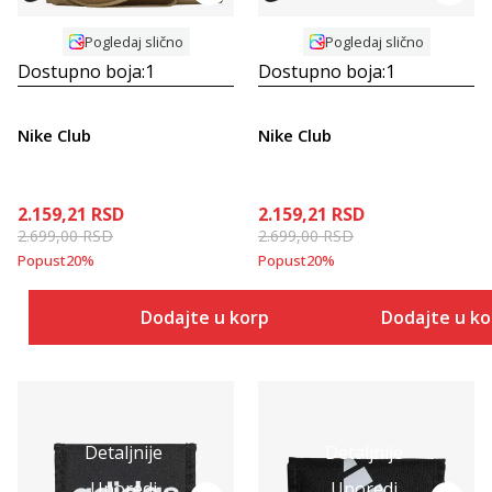
Pogledaj slično
Pogledaj slično
Dostupno boja:
1
Dostupno boja:
1
Nike Club
Nike Club
2.159,21
RSD
2.159,21
RSD
2.699,00
RSD
2.699,00
RSD
Popust
20
%
Popust
20
%
Dodajte u korpu
Dodajte u k
Detaljnije
Detaljnije
Uporedi
Uporedi