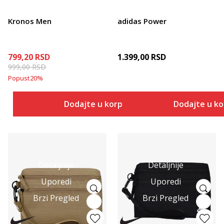
Kronos Men
adidas Power
799,20
RSD
1.399,00
RSD
999,00
RSD
Popust
20
%
Dodajte u korpu
Dodajte u k
Detaljnije
Detaljnije
Uporedi
Uporedi
Brzi Pregled
Brzi Pregled