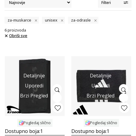
Filteri
za-muskarce
unisex
za-odrasle
6
proizvoda
Obriši sve
Detaljnije
Detaljnije
Uporedi
Uporedi
Brzi Pregled
Brzi Pregled
Pogledaj slično
Pogledaj slično
Dostupno boja:
1
Dostupno boja:
1