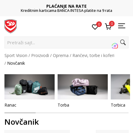
PLAĆANJE NA RATE
Kreditnim karticama BANCA INTESA platite na 9 rata
0
0
Pretraži sajt...
Sport Vision
Proizvodi
Oprema
Rančevi, torbe i koferi
Novčanik
Ranac
Torba
Torbica
Novčanik