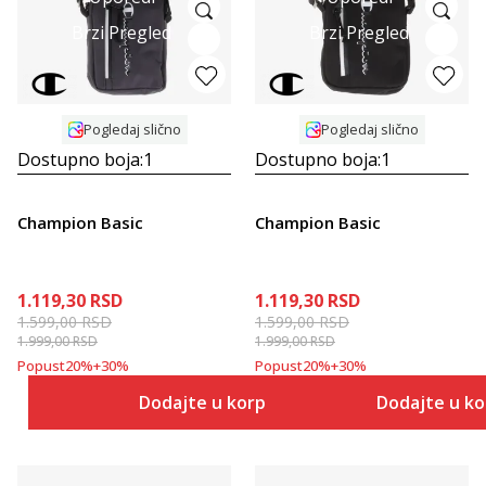
Brzi Pregled
Brzi Pregled
Pogledaj slično
Pogledaj slično
Dostupno boja:
1
Dostupno boja:
1
Champion Basic
Champion Basic
1.119,30
RSD
1.119,30
RSD
1.599,00
RSD
1.599,00
RSD
1.999,00
RSD
1.999,00
RSD
Popust
20
%
+
30
%
Popust
20
%
+
30
%
Dodajte u korpu
Dodajte u k