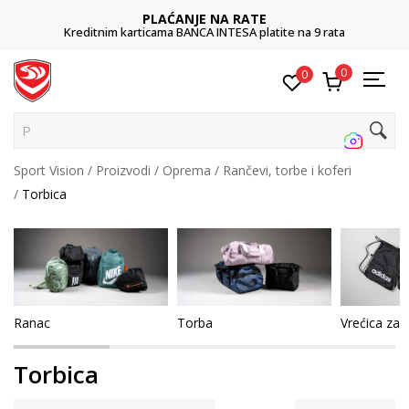
LAĆANJE NA RATE
POZ
ama BANCA INTESA platite na 9 rata
01
0
0
Pretraži
Sport Vision
Proizvodi
Oprema
Rančevi, torbe i koferi
Torbica
Ranac
Torba
Vrećica za 
Torbica