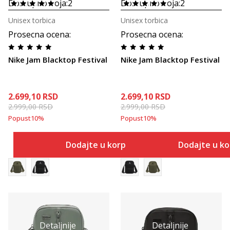
Dostupno boja:
2
Dostupno boja:
2
Unisex torbica
Unisex torbica
Prosecna ocena
:
Prosecna ocena
:
Nike Jam Blacktop Festival
Nike Jam Blacktop Festival
2.699,10
RSD
2.699,10
RSD
2.999,00
RSD
2.999,00
RSD
Popust
10
%
Popust
10
%
Dodajte u korpu
Dodajte u k
Detaljnije
Detaljnije