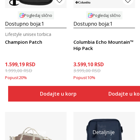
Pogledaj slično
Pogledaj slično
Dostupno boja:
1
Dostupno boja:
1
Lifestyle unisex torbica
Champion Patch
Columbia Echo Mountain™
Hip Pack
1.599,19
RSD
3.599,10
RSD
1.999,00
RSD
3.999,00
RSD
Popust
20
%
Popust
10
%
Dodajte u korpu
Dodajte u k
Detaljnije
Detaljnije