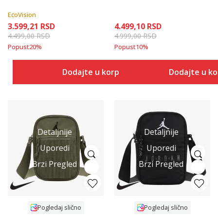
EcoVision
3.599,21
RSD
4.499,10
RSD
4.499,00
RSD
4.999,00
RSD
Popust
20
%
Popust
10
%
Dodajte u korpu
Dodajte u k
Detaljnije
Detaljnije
Uporedi
Uporedi
Brzi Pregled
Brzi Pregled
Pogledaj slično
Pogledaj slično