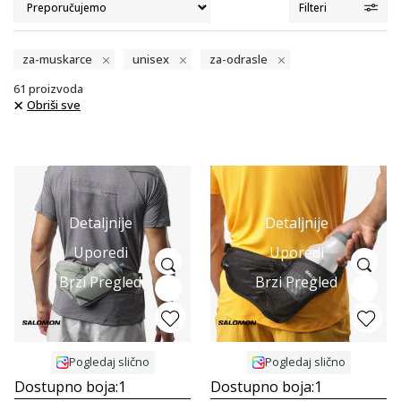
Filteri
za-muskarce
unisex
za-odrasle
61
proizvoda
Obriši sve
Detaljnije
Detaljnije
Uporedi
Uporedi
Brzi Pregled
Brzi Pregled
Pogledaj slično
Pogledaj slično
Dostupno boja:
1
Dostupno boja:
1