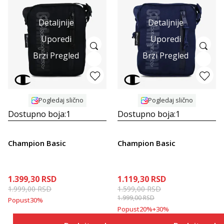
Detaljnije
Detaljnije
Uporedi
Uporedi
Brzi Pregled
Brzi Pregled
Pogledaj slično
Pogledaj slično
Dostupno boja:
1
Dostupno boja:
1
Champion Basic
Champion Basic
1.399,30
RSD
1.119,30
RSD
1.999,00
RSD
1.599,00
RSD
1.999,00
RSD
Popust
30
%
Popust
20
%
+
30
%