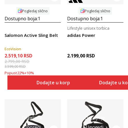
Pogledaj slično
Pogledaj slično
Dostupno boja:
1
Dostupno boja:
1
Lifestyle unisex torbica
Salomon Active Sling Belt
adidas Power
EcoVision
2.519,10
RSD
2.199,00
RSD
2.799,00
RSD
3.599,00
RSD
Popust
22
%
+
10
%
Dodajte u korpu
Dodajte u k
Detaljnije
Detaljnije
Uporedi
Uporedi