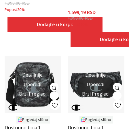
1.999,00
RSD
Popust
30
%
1.599,19
RSD
1.999,00
RSD
Dodajte u korpu
Popust
20
%
Dodajte u k
Detaljnije
Detaljnije
Uporedi
Uporedi
Brzi Pregled
Brzi Pregled
Pogledaj slično
Pogledaj slično
Dostupno boja:
1
Dostupno boja:
1