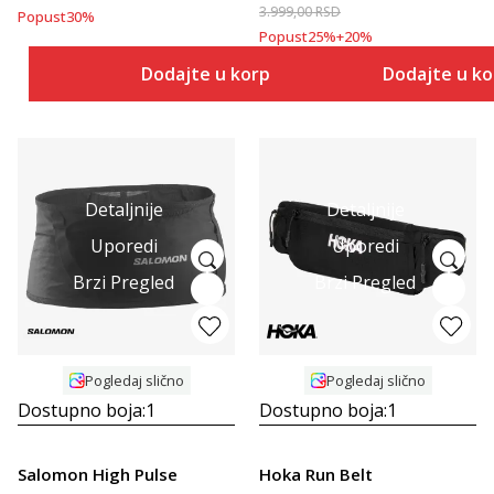
3.999,00
RSD
Popust
30
%
Popust
25
%
+
20
%
Dodajte u korpu
Dodajte u k
Detaljnije
Detaljnije
Uporedi
Uporedi
Brzi Pregled
Brzi Pregled
Pogledaj slično
Pogledaj slično
Dostupno boja:
1
Dostupno boja:
1
Salomon High Pulse
Hoka Run Belt