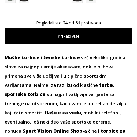
Pogledali ste
24
od
61
proizvoda
Prikaži više
Muške torbice
i
ženske torbice
već nekoliko godina
slove za najpopularnije aksesoare, dok je njihova
primena sve više uočljiva i u tipično sportskim
varijantama. Naime, za razliku od klasične
torbe
,
sportske
torbice
su najprihvatljivija varijanta za
treninge na otvorenom, kada vam je potreban detalj u
koji ćete smestiti
flašice za vodu
, mobilni telefon i,
eventualno, još neki deo vaše sportske opreme.
Ponudu
Sport Vision Online Shop
-a čine i
torbice za