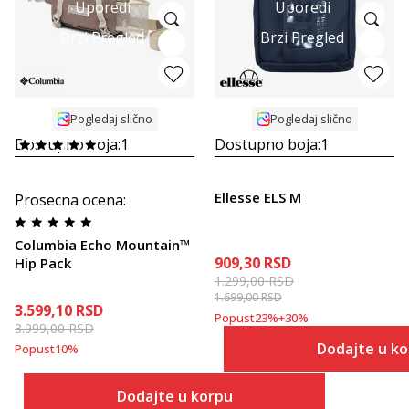
Uporedi
Uporedi
Brzi Pregled
Brzi Pregled
Pogledaj slično
Pogledaj slično
Dostupno boja:
1
Dostupno boja:
1
Ellesse ELS M
Prosecna ocena
:
Columbia Echo Mountain™
909,30
RSD
Hip Pack
1.299,00
RSD
1.699,00
RSD
3.599,10
RSD
Popust
23
%
+
30
%
3.999,00
RSD
Dodajte u k
Popust
10
%
Dodajte u korpu