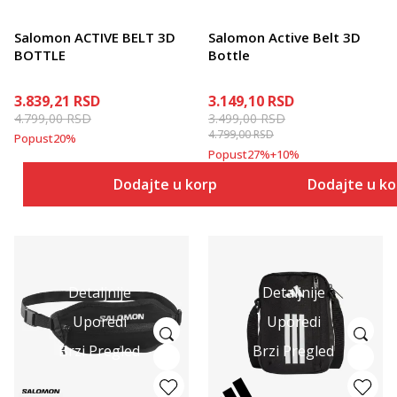
Salomon ACTIVE BELT 3D
Salomon Active Belt 3D
BOTTLE
Bottle
3.839,21
RSD
3.149,10
RSD
4.799,00
RSD
3.499,00
RSD
4.799,00
RSD
Popust
20
%
Popust
27
%
+
10
%
Dodajte u korpu
Dodajte u k
Detaljnije
Detaljnije
Uporedi
Uporedi
Brzi Pregled
Brzi Pregled