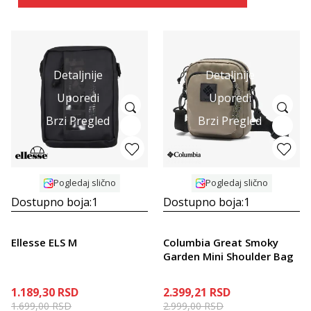
Detaljnije
Detaljnije
Uporedi
Uporedi
Brzi Pregled
Brzi Pregled
Pogledaj slično
Pogledaj slično
Dostupno boja:
1
Dostupno boja:
1
Ellesse ELS M
Columbia Great Smoky
Garden Mini Shoulder Bag
1.189,30
RSD
2.399,21
RSD
1.699,00
RSD
2.999,00
RSD