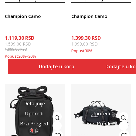
Champion Camo
Champion Camo
1.119,30
RSD
1.399,30
RSD
1.599,00
RSD
1.999,00
RSD
1.999,00
RSD
Popust
30
%
Popust
20
%
+
30
%
Dodajte u korpu
Dodajte u k
Detaljnije
Detaljnije
Uporedi
Uporedi
Brzi Pregled
Brzi Pregled