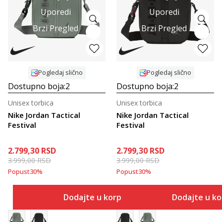
Uporedi
Uporedi
Brzi Pregled
Brzi Pregled
Pogledaj slično
Pogledaj slično
Dostupno boja:
2
Dostupno boja:
2
Unisex torbica
Unisex torbica
Nike Jordan Tactical
Nike Jordan Tactical
Festival
Festival
2.799,30
RSD
2.799,30
RSD
3.999,00
RSD
3.999,00
RSD
Popust
30
%
Popust
30
%
Dodajte u korpu
Dodajte u k