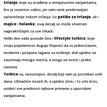
trčanje
, koje su izrađene u minijaturnim varijantama,
što je izuzetno važno, jer vam neće predstavljati
opterećenje tokom trčanja. Uz
patike za trčanje
, ali i
majice
i
helanke
, ovaj detalj se može smatrati
najpraktičnijim za sve trkače.
Veliki deo naše ponude čine i
lifestyle torbice
, koje
svoju popularnost duguju činjenici da su jednostavne,
moderne i potpuno lagane za nošenje, dok ujedno ne
zauzimaju mnogo mesta, a mogu se nositi i preko
ramena.
Torbice
su, nesumnjivo, detalj koji vam je potreban ovih
dana. Uživaćete noseći ih, a ujedno ćete, i to vrlo brzo,
uvideti sve prednosti njihove primene u sportskim
varijantama.