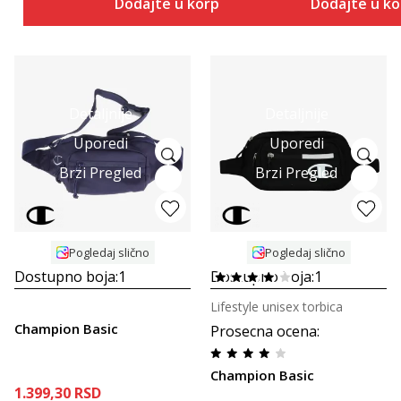
Dodajte u korpu
Dodajte u k
Detaljnije
Detaljnije
Uporedi
Uporedi
Brzi Pregled
Brzi Pregled
Pogledaj slično
Pogledaj slično
Dostupno boja:
1
Dostupno boja:
1
Lifestyle unisex torbica
Champion Basic
Prosecna ocena
:
Champion Basic
1.399,30
RSD