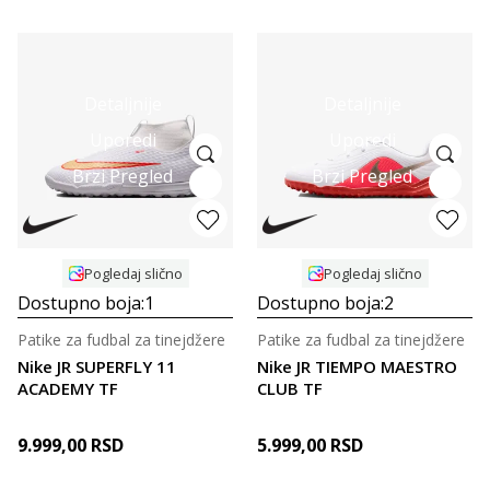
Detaljnije
Detaljnije
Uporedi
Uporedi
Brzi Pregled
Brzi Pregled
Pogledaj slično
Pogledaj slično
Dostupno boja:
1
Dostupno boja:
2
Patike za fudbal za tinejdžere
Patike za fudbal za tinejdžere
Nike JR SUPERFLY 11
Nike JR TIEMPO MAESTRO
ACADEMY TF
CLUB TF
9.999,00
RSD
5.999,00
RSD