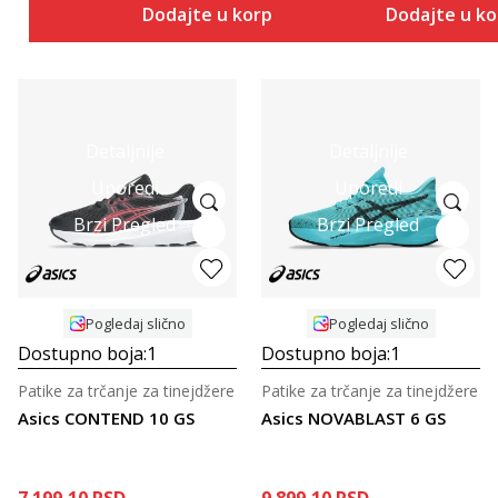
Dodajte u korpu
Dodajte u k
Detaljnije
Detaljnije
Uporedi
Uporedi
Brzi Pregled
Brzi Pregled
Pogledaj slično
Pogledaj slično
Dostupno boja:
1
Dostupno boja:
1
Patike za trčanje za tinejdžere
Patike za trčanje za tinejdžere
Asics CONTEND 10 GS
Asics NOVABLAST 6 GS