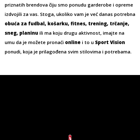
priznatih brendova čiju smo ponudu garderobe i opreme
izdvojili za vas. Stoga, ukoliko vam je već danas potrebna
obuća za fudbal
,
košarku
,
fitnes
,
trening
,
trčanje
,
sneg
,
planinu
ili ma koju drugu aktivnost, imajte na
umu da je možete pronaći
online
i to u
Sport Vision
ponudi, koja je prilagođena svim stilovima i potrebama.