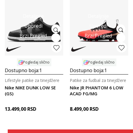
Detaljnije
Detaljnije
Uporedi
Uporedi
Brzi Pregled
Brzi Pregled
Pogledaj slično
Pogledaj slično
Dostupno boja:
1
Dostupno boja:
1
Lifestyle patike za tinejdžere
Patike za fudbal za tinejdžere
Nike NIKE DUNK LOW SE
Nike JR PHANTOM 6 LOW
(GS)
ACAD FG/MG
13.499,00
RSD
8.499,00
RSD