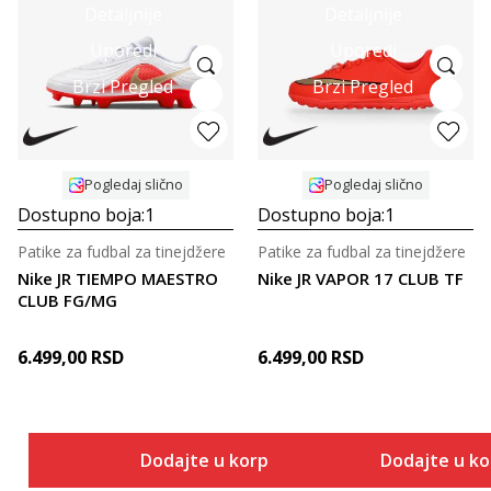
Detaljnije
Detaljnije
Uporedi
Uporedi
Brzi Pregled
Brzi Pregled
Pogledaj slično
Pogledaj slično
Dostupno boja:
1
Dostupno boja:
1
Patike za fudbal za tinejdžere
Patike za fudbal za tinejdžere
Nike JR TIEMPO MAESTRO
Nike JR VAPOR 17 CLUB TF
CLUB FG/MG
6.499,00
RSD
6.499,00
RSD
Dodajte u korpu
Dodajte u k