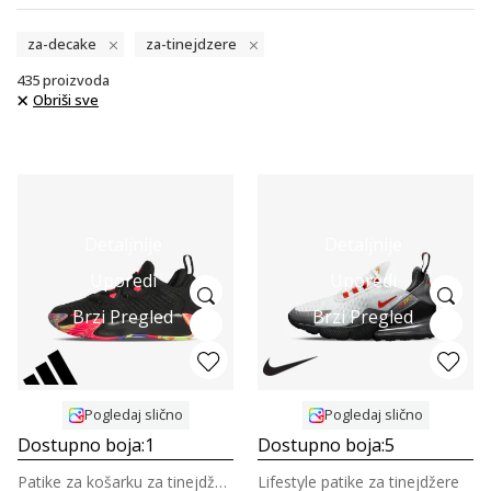
za-decake
za-tinejdzere
435
proizvoda
Obriši sve
Detaljnije
Detaljnije
Uporedi
Uporedi
Brzi Pregled
Brzi Pregled
Pogledaj slično
Pogledaj slično
Dostupno boja:
1
Dostupno boja:
5
Patike za košarku za tinejdžere
Lifestyle patike za tinejdžere