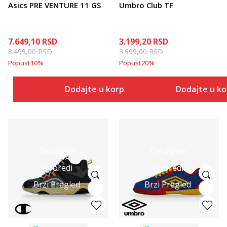
Asics PRE VENTURE 11 GS
Umbro Club TF
7.649,10
RSD
3.199,20
RSD
8.499,00
RSD
3.999,00
RSD
Popust
10
%
Popust
20
%
Dodajte u korpu
Dodajte u k
Detaljnije
Detaljnije
Uporedi
Uporedi
Brzi Pregled
Brzi Pregled