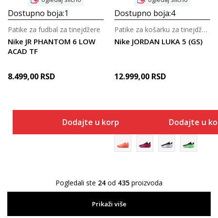
Dostupno boja:
1
Dostupno boja:
4
Patike za fudbal za tinejdžere
Patike za košarku za tinejdžere
Nike JR PHANTOM 6 LOW
Nike JORDAN LUKA 5 (GS)
ACAD TF
8.499,00
RSD
12.999,00
RSD
Dodajte u korpu
Dodajte u k
Pogledali ste
24
od
435
proizvoda
Prikaži više