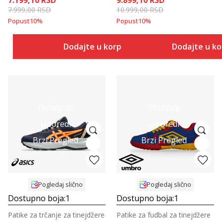
7.199,10
RSD
9.899,10
RSD
7.999,00
RSD
10.999,00
RSD
Popust
10
%
Popust
10
%
Dodajte u korpu
Dodajte u k
Detaljnije
Detaljnije
Uporedi
Uporedi
Brzi Pregled
Brzi Pregled
Pogledaj slično
Pogledaj slično
Dostupno boja:
1
Dostupno boja:
1
Patike za trčanje za tinejdžere
Patike za fudbal za tinejdžere