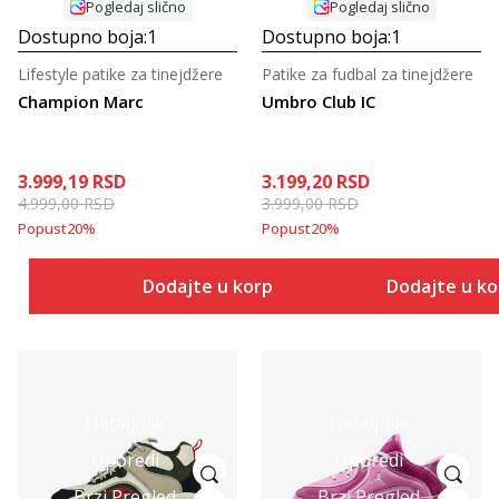
Pogledaj slično
Pogledaj slično
Dostupno boja:
1
Dostupno boja:
1
Lifestyle patike za tinejdžere
Patike za fudbal za tinejdžere
Champion Marc
Umbro Club IC
3.999,19
RSD
3.199,20
RSD
4.999,00
RSD
3.999,00
RSD
Popust
20
%
Popust
20
%
Dodajte u korpu
Dodajte u k
Detaljnije
Detaljnije
Uporedi
Uporedi
Brzi Pregled
Brzi Pregled