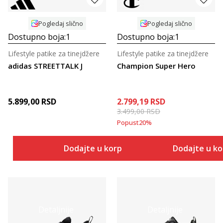
Pogledaj slično
Pogledaj slično
Dostupno boja:
1
Dostupno boja:
1
Lifestyle patike za tinejdžere
Lifestyle patike za tinejdžere
adidas STREETTALK J
Champion Super Hero
5.899,00
RSD
2.799,19
RSD
3.499,00
RSD
Popust
20
%
Dodajte u korpu
Dodajte u k
Detaljnije
Detaljnije