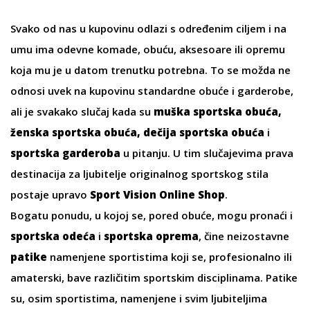
Svako od nas u kupovinu odlazi s određenim ciljem i na
umu ima odevne komade, obuću, aksesoare ili opremu
koja mu je u datom trenutku potrebna. To se možda ne
odnosi uvek na kupovinu standardne obuće i garderobe,
ali je svakako slučaj kada su
muška
sportska obuća
,
ženska sportska obuća
,
dečija sportska obuća
i
sportska garderoba
u pitanju. U tim slučajevima prava
destinacija za ljubitelje originalnog sportskog stila
postaje upravo
Sport Vision Online Shop
.
Bogatu ponudu, u kojoj se, pored obuće, mogu pronaći i
sportska odeća
i
sportska oprema
, čine neizostavne
patike
namenjene sportistima koji se, profesionalno ili
amaterski, bave različitim sportskim disciplinama. Patike
su, osim sportistima, namenjene i svim ljubiteljima