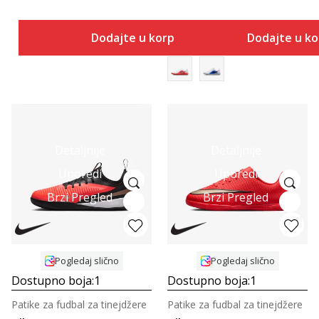
Dodajte u korpu
Dodajte u k
Detaljnije
Detaljnije
Uporedi
Uporedi
Brzi Pregled
Brzi Pregled
Pogledaj slično
Pogledaj slično
Dostupno boja:
1
Dostupno boja:
1
Patike za fudbal za tinejdžere
Patike za fudbal za tinejdžere