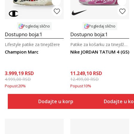
Pogledaj slično
Pogledaj slično
Dostupno boja:
1
Dostupno boja:
1
Lifestyle patike za tinejdžere
Patike za košarku za tinejdžere
Champion Marc
Nike JORDAN TATUM 4 (GS)
3.999,19
RSD
11.249,10
RSD
4.999,00
RSD
12.499,00
RSD
Popust
20
%
Popust
10
%
Dodajte u korpu
Dodajte u k