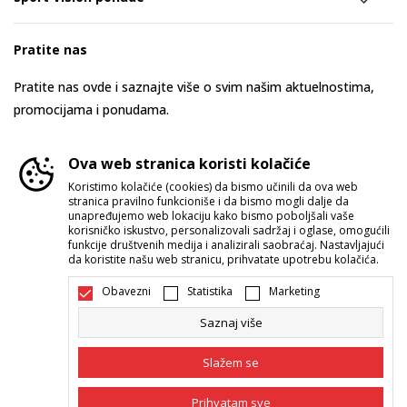
Pratite nas
Pratite nas ovde i saznajte više o svim našim aktuelnostima,
promocijama i ponudama.
Ova web stranica koristi kolačiće
Koristimo kolačiće (cookies) da bismo učinili da ova web
stranica pravilno funkcioniše i da bismo mogli dalje da
unapređujemo web lokaciju kako bismo poboljšali vaše
korisničko iskustvo, personalizovali sadržaj i oglase, omogućili
funkcije društvenih medija i analizirali saobraćaj. Nastavljajući
da koristite našu web stranicu, prihvatate upotrebu kolačića.
Srbija
Promenite
Obavezni
Statistika
Marketing
Saznaj više
Slažem se
Prihvatam sve