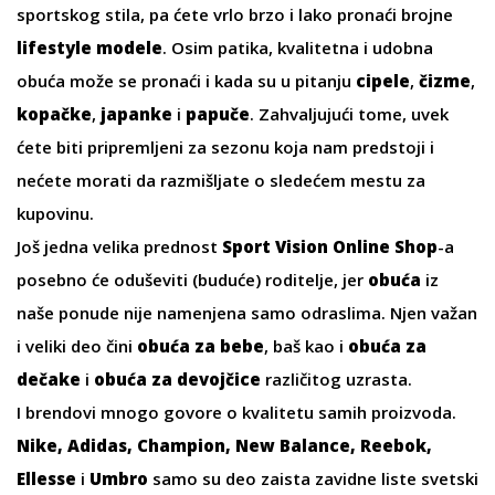
sportskog stila, pa ćete vrlo brzo i lako pronaći brojne
lifestyle modele
. Osim patika, kvalitetna i udobna
obuća može se pronaći i kada su u pitanju
cipele
,
čizme
,
kopačke
,
japanke
i
papuče
. Zahvaljujući tome, uvek
ćete biti pripremljeni za sezonu koja nam predstoji i
nećete morati da razmišljate o sledećem mestu za
kupovinu.
Još jedna velika prednost
Sport Vision Online Shop
-a
posebno će oduševiti (buduće) roditelje, jer
obuća
iz
naše ponude nije namenjena samo odraslima. Njen važan
i veliki deo čini
obuća za bebe
, baš kao i
obuća za
dečake
i
obuća za devojčice
različitog uzrasta.
I brendovi mnogo govore o kvalitetu samih proizvoda.
Nike
,
Adidas
,
Champion,
New Balance
,
Reebok
,
Ellesse
i
Umbro
samo su deo zaista zavidne liste svetski