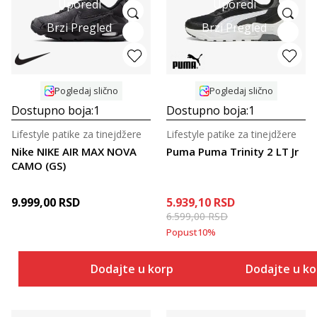
Uporedi
Uporedi
Brzi Pregled
Brzi Pregled
Pogledaj slično
Pogledaj slično
Dostupno boja:
1
Dostupno boja:
1
Lifestyle patike za tinejdžere
Lifestyle patike za tinejdžere
Nike NIKE AIR MAX NOVA
Puma Puma Trinity 2 LT Jr
CAMO (GS)
9.999,00
RSD
5.939,10
RSD
6.599,00
RSD
Popust
10
%
Dodajte u korpu
Dodajte u k