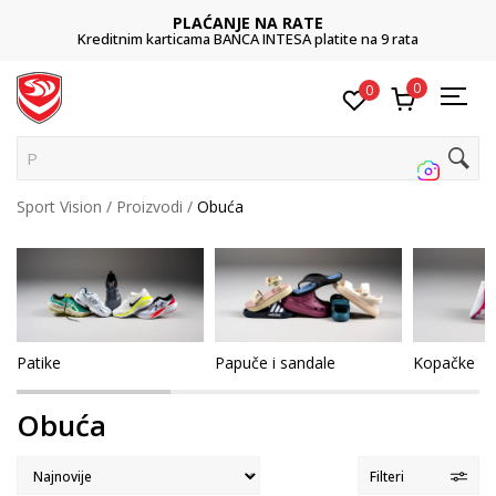
PLAĆANJE NA RATE
Kreditnim karticama BANCA INTESA platite na 9 rata
0
0
Pretraži
Sport Vision
Proizvodi
Obuća
Patike
Papuče i sandale
Kopačke
Obuća
Filteri