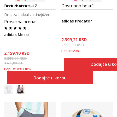
Dostupno boja:
2
Dostupno boja:
1
Dres za fudbal za tinejdžere
adidas Predator
Prosecna ocena
:
adidas Messi
2.399,21
RSD
2.999,00
RSD
Popust
20
%
2.159,10
RSD
2.399,00
RSD
3.499,00
RSD
Dodajte u k
Popust
31
%
+
10
%
Dodajte u korpu