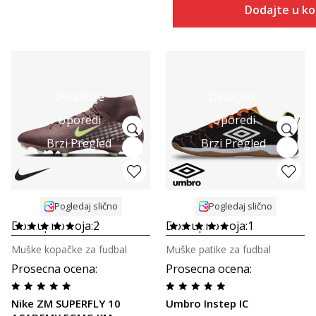
Dodajte u k
Detaljnije
Detaljnije
Uporedi
Uporedi
Brzi Pregled
Brzi Pregled
Pogledaj slično
Pogledaj slično
Dostupno boja:
2
Dostupno boja:
1
Muške kopačke za fudbal
Muške patike za fudbal
Prosecna ocena
:
Prosecna ocena
:
Nike ZM SUPERFLY 10
Umbro Instep IC