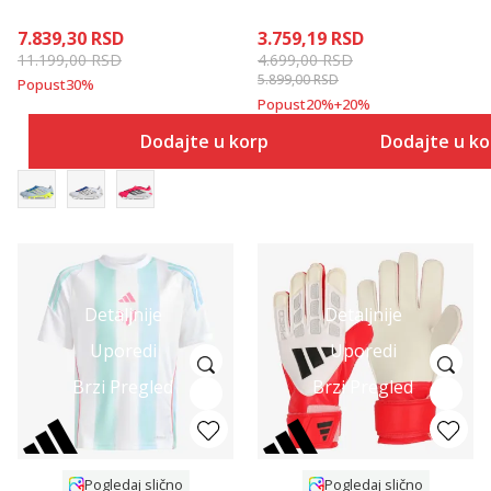
7.839,30
RSD
3.759,19
RSD
11.199,00
RSD
4.699,00
RSD
5.899,00
RSD
Popust
30
%
Popust
20
%
+
20
%
Dodajte u korpu
Dodajte u k
Detaljnije
Detaljnije
Uporedi
Uporedi
Brzi Pregled
Brzi Pregled
Pogledaj slično
Pogledaj slično