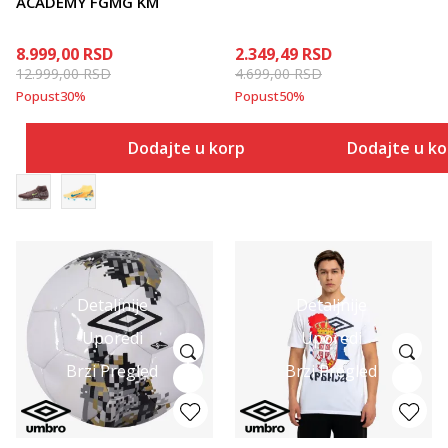
ACADEMY FGMG KM
8.999,00
RSD
2.349,49
RSD
12.999,00
RSD
4.699,00
RSD
Popust
30
%
Popust
50
%
Dodajte u korpu
Dodajte u k
Detaljnije
Detaljnije
Uporedi
Uporedi
Brzi Pregled
Brzi Pregled