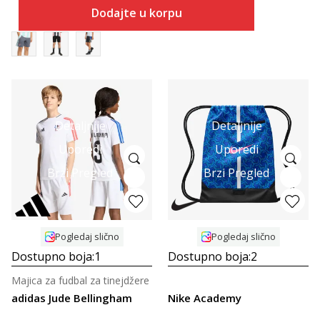
Dodajte u korpu
Detaljnije
Detaljnije
Uporedi
Uporedi
Brzi Pregled
Brzi Pregled
Pogledaj slično
Pogledaj slično
Dostupno boja:
1
Dostupno boja:
2
Majica za fudbal za tinejdžere
adidas Jude Bellingham
Nike Academy