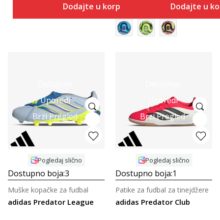
Dodajte u korpu
Dodajte u k
Detaljnije
Detaljnije
Uporedi
Uporedi
Brzi Pregled
Brzi Pregled
Pogledaj slično
Pogledaj slično
Dostupno boja:
3
Dostupno boja:
1
Muške kopačke za fudbal
Patike za fudbal za tinejdžere
adidas Predator League
adidas Predator Club