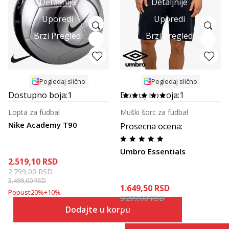
Detaljnije
Detaljnije
Uporedi
Uporedi
Brzi Pregled
Brzi Pregled
Pogledaj slično
Pogledaj slično
Dostupno boja:
1
Dostupno boja:
1
Lopta za fudbal
Muški šorc za fudbal
Nike Academy T90
Prosecna ocena
:
Umbro Essentials
2.519,10
RSD
2.799,00
RSD
3.499,00
RSD
1.649,50
RSD
Popust
20
%
+
10
%
3.299,00
RSD
Dodajte u korpu
Popust
50
%