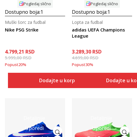
Pogledaj slično
Pogledaj slično
Dostupno boja:
1
Dostupno boja:
1
Muški šorc za fudbal
Lopta za fudbal
Nike PSG Strike
adidas UEFA Champions
League
4.799,21
RSD
3.289,30
RSD
5.999,00
RSD
4.699,00
RSD
Popust
20
%
Popust
30
%
Dodajte u korpu
Dodajte u k
Detaljnije
Detaljnije
Uporedi
Uporedi