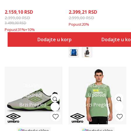
2.159,10
RSD
2.399,21
RSD
2.399,00
RSD
2.999,00
RSD
3.499,00
RSD
Popust
20
%
Popust
31
%
+
10
%
Dodajte u korpu
Dodajte u k
Detaljnije
Detaljnije
Uporedi
Uporedi
Brzi Pregled
Brzi Pregled
Pogledaj slično
Pogledaj slično