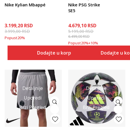
Nike Kylian Mbappé
Nike PSG Strike
SE5
3.199,20
RSD
4.679,10
RSD
3.999,00
RSD
5.199,00
RSD
6.499,00
RSD
Popust
20
%
Popust
20
%
+
10
%
Dodajte u korpu
Dodajte u k
Detaljnije
Detaljnije
Uporedi
Uporedi
Brzi Pregled
Brzi Pregled