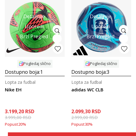
Detaljnije
Detaljnije
Uporedi
Uporedi
Brzi Pregled
Brzi Pregled
Pogledaj slično
Pogledaj slično
Dostupno boja:
1
Dostupno boja:
3
Lopta za fudbal
Lopta za fudbal
Nike EH
adidas WC CLB
3.199,20
RSD
2.099,30
RSD
3.999,00
RSD
2.999,00
RSD
Popust
20
%
Popust
30
%