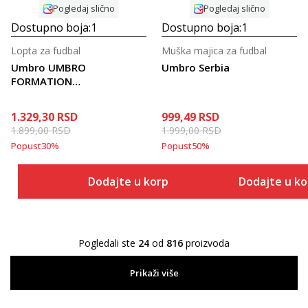
Pogledaj slično
Pogledaj slično
Dostupno boja:
1
Dostupno boja:
1
Lopta za fudbal
Muška majica za fudbal
Umbro UMBRO
Umbro Serbia
FORMATION
RECREATIONAL
1.329,30
RSD
999,49
RSD
1.899,00
RSD
1.999,00
RSD
Popust
30
%
Popust
50
%
Dodajte u korpu
Dodajte u k
Pogledali ste
24
od
816
proizvoda
Prikaži više