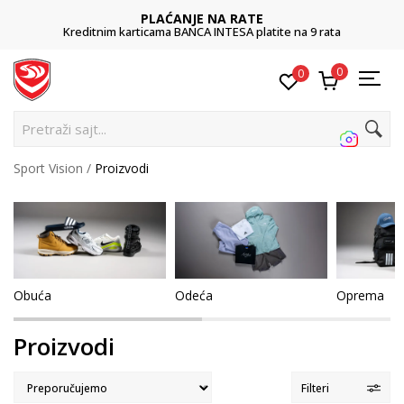
POZOVITE NAS
 9 rata
011 422 1422
0
0
Pretra
Sport Vision
Proizvodi
Obuća
Odeća
Oprema
Proizvodi
Filteri