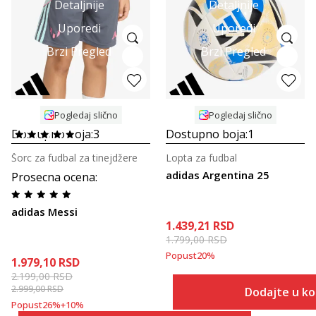
Detaljnije
Detaljnije
Uporedi
Uporedi
Brzi Pregled
Brzi Pregled
Pogledaj slično
Pogledaj slično
Dostupno boja:
3
Dostupno boja:
1
Šorc za fudbal za tinejdžere
Lopta za fudbal
adidas Argentina 25
Prosecna ocena
:
adidas Messi
1.439,21
RSD
1.799,00
RSD
Popust
20
%
1.979,10
RSD
2.199,00
RSD
2.999,00
RSD
Dodajte u k
Popust
26
%
+
10
%