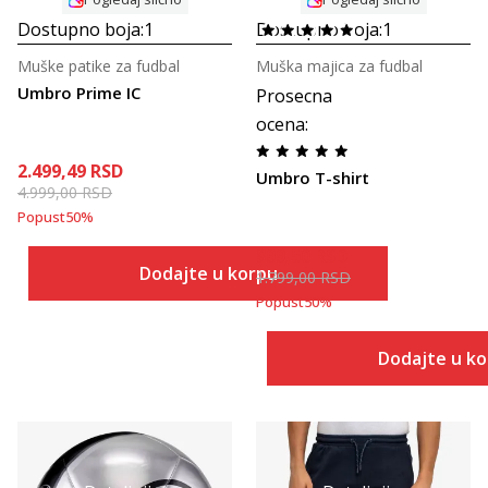
Dostupno boja:
1
Dostupno boja:
1
Muške patike za fudbal
Muška majica za fudbal
Umbro Prime IC
Prosecna
ocena
:
2.499,49
RSD
Umbro T-shirt
4.999,00
RSD
Popust
50
%
899,50
RSD
Dodajte u korpu
1.799,00
RSD
Popust
50
%
Dodajte u k