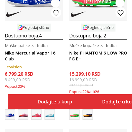
Brzi Pregled
Brzi Pregled
Pogledaj slično
Pogledaj slično
Dostupno boja:
4
Dostupno boja:
2
Muške patike za fudbal
Muške kopačke za fudbal
Nike Mercurial Vapor 16
Nike PHANTOM 6 LOW PRO
Club
FG EH
EcoVision
6.799,20
RSD
15.299,10
RSD
8.499,00
RSD
16.999,00
RSD
21.999,00
RSD
Popust
20
%
Popust
22
%
+
10
%
Dodajte u korpu
Dodajte u k