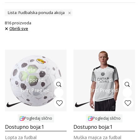
Lista: Fudbalska ponuda akcija
816
proizvoda
Obriši sve
Detaljnije
Detaljnije
Uporedi
Uporedi
Brzi Pregled
Brzi Pregled
Pogledaj slično
Pogledaj slično
Dostupno boja:
1
Dostupno boja:
1
Lopta za fudbal
Muška majica za fudbal