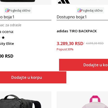
Pogledaj slično
Pogledaj slično
o boja:
1
Dostupno boja:
1
nac za odrasle
adidas TIRO BACKPACK
a ocena
:
3.289,30
RSD
ity Elite
4.699,00
RSD
Popust
30
%
00
RSD
Dodajte u k
Dodajte u korpu