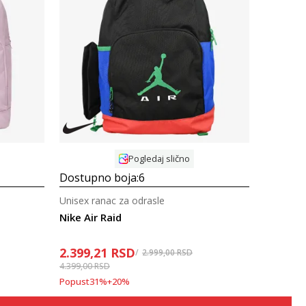
Uporedi
Pogledaj slično
Dostupno boja:
6
Unisex ranac za odrasle
Nike Air Raid
2.399,21
RSD
2.999,00
RSD
4.399,00
RSD
Popust
31
%
+
20
%