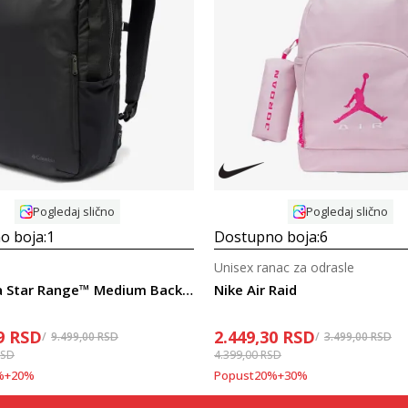
Uporedi
Uporedi
Pogledaj slično
Pogledaj slično
o boja:
1
Dostupno boja:
6
Unisex ranac za odrasle
Columbia Star Range™ Medium Backpack
Nike Air Raid
9
RSD
2.449,30
RSD
9.499,00
RSD
3.499,00
RSD
RSD
4.399,00
RSD
%
+
20
%
Popust
20
%
+
30
%