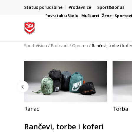
Status porudžbine
Prodavnice
Sport&Bonus
mpanije
VAŽNO OBAVEŠTENJE ZA POTROŠAČE
Povratak u školu
Muškarci
Žene
Sportov
Sport Vision
Proizvodi
Oprema
Rančevi, torbe i kofer
Ranac
Torba
Rančevi, torbe i koferi