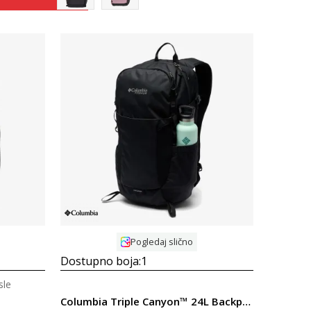
Uporedi
Pogledaj slično
Dostupno boja:
1
sle
Columbia Triple Canyon™ 24L Backpack