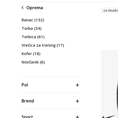
Oprema
za-musk
Ranac
(132)
Torba
(34)
Torbica
(61)
Vrećica za trening
(17)
Kofer
(18)
Novčanik
(6)
Pol
Brend
Sport