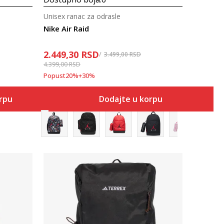
Unisex ranac za odrasle
Nike Air Raid
2.449,30
RSD
3.499,00
RSD
4.399,00
RSD
Popust
20
%
+
30
%
orpu
Dodajte u korpu
Uporedi