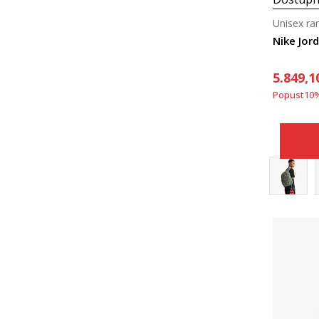
Unisex ra
Nike Jor
5.849,1
Popust
10