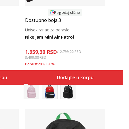
Pogledaj slično
Dostupno boja:
3
Unisex ranac za odrasle
Nike Jam Mini Air Patrol
1.959,30
RSD
2.799,00
RSD
3.499,00
RSD
Popust
20
%
+
30
%
orpu
Dodajte u korpu