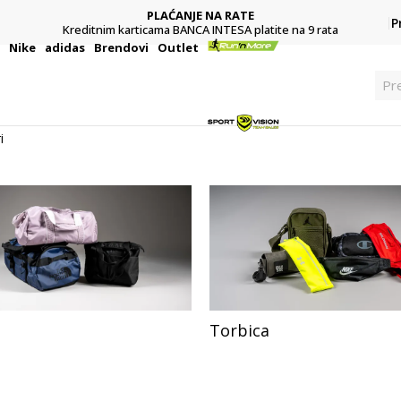
PLAĆANJE NA RATE
P
Kreditnim karticama BANCA INTESA platite na 9 rata
i
Nike
adidas
Brendovi
Outlet
Pre
i
Torbica