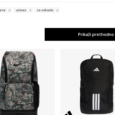
arce
unisex
za-odrasle
Prikaži prethodno
Uporedi
Uporedi