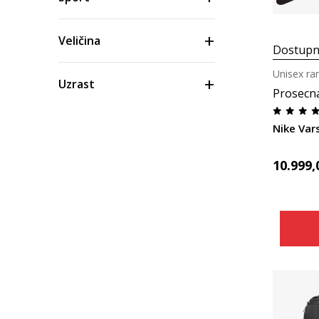
Veličina
Dostupn
Unisex ra
Uzrast
Prosecn
Boja
Nike Vars
10.999,
Cena
Materijal