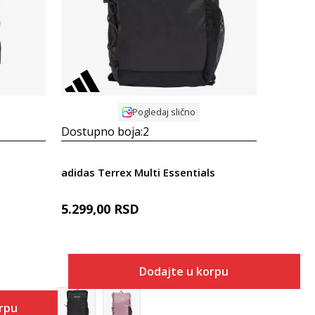
Pogledaj slično
Dostupno boja:
2
adidas Terrex Multi Essentials
5.299,00
RSD
Dodajte u korpu
orpu