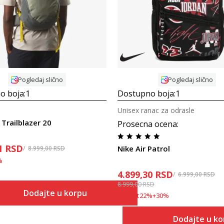
Pogledaj slično
Pogledaj slično
o boja:
1
Dostupno boja:
1
Unisex ranac za odrasle
Trailblazer 20
Prosecna ocena
:
1
RSD
Nike Air Patrol
8.999,00
RSD
%
4.899,30
RSD
6.999,00
RSD
8.999,00
RSD
Dodajte u korpu
Popust
22
%
+
30
%
Dodajte u k