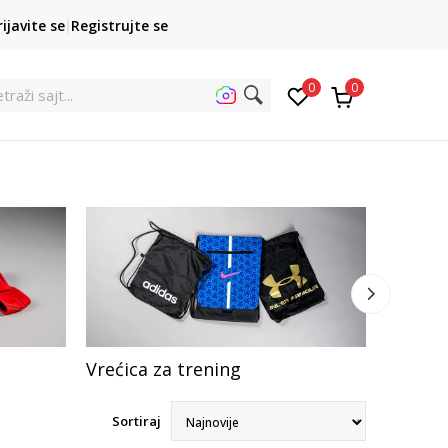
POZOVITE NAS
rijavite se
Registrujte se
011 422 1422
kupovina p
0
0
traži
Vrećica za trening
Kofer
Sortiraj