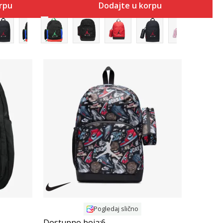
orpu
Dodajte u korpu
Uporedi
Pogledaj slično
Dostupno boja:
6