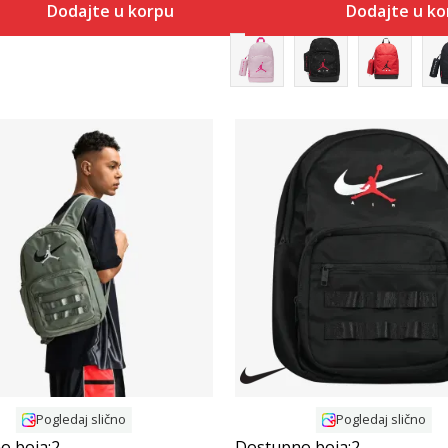
Dodajte u korpu
Dodajte u k
Uporedi
Uporedi
Pogledaj slično
Pogledaj slično
o boja:
2
Dostupno boja:
2