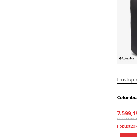
Dostupn
7.599,1
11.999,00
Popust
20