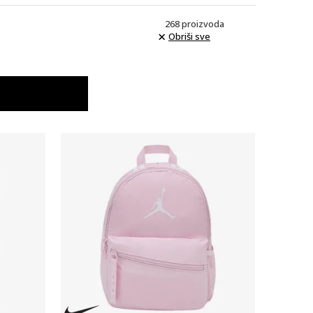
268
proizvoda
Obriši sve
Uporedi