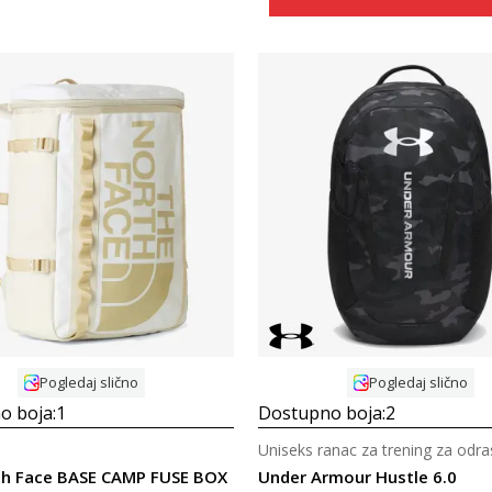
Uporedi
Uporedi
Pogledaj slično
Pogledaj slično
o boja:
1
Dostupno boja:
2
Uniseks ranac za trening za odra
th Face BASE CAMP FUSE BOX
Under Armour Hustle 6.0