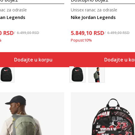
nac za odrasle
Unisex ranac za odrasle
dan Legends
Nike Jordan Legends
0
RSD
5.849,10
RSD
6.499,00
RSD
6.499,00
RSD
%
Popust
10
%
Dodajte u korpu
Dodajte u k
Uporedi
Uporedi