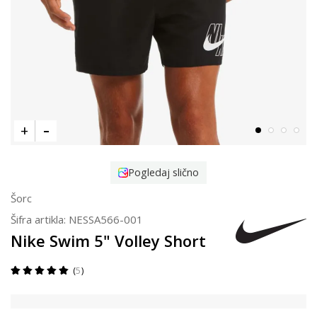
Pogledaj slično
Šorc
Šifra artikla:
NESSA566-001
Nike Swim 5" Volley Short
5