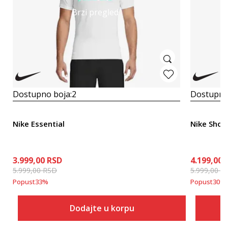
Brzi pregled
Dostupno boja:
2
Dostupno
Nike Essential
Nike Shor
3.999,00
RSD
4.199,00
5.999,00
RSD
5.999,00
R
Popust
33
%
Popust
30
%
Dodajte u korpu