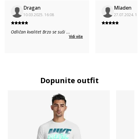
Dragan
Mladen
10.03.2025. 16:08
27.07.2024. 1
Odličan kvalitet Brzo se suši
...
Vidi više
Dopunite outfit
Detaljnije