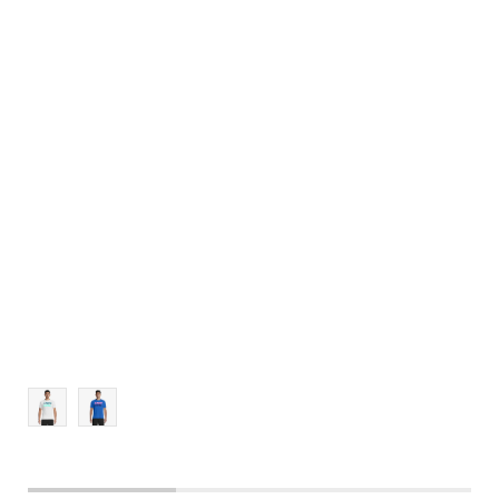
Veličina
Dodaj u korpu
XS
S
M
L
XL
2XL