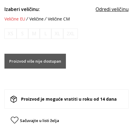
Izaberi veličinu:
Odredi veličinu
Veličine EU
Veličine
Veličine CM
XS
S
M
L
XL
2XL
Proizvod više nije dostupan
Proizvod je moguće vratiti u roku od 14 dana
Sačuvajte u listi želja