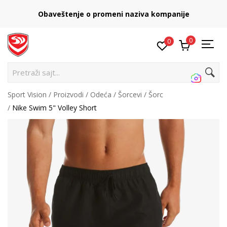
Obaveštenje o promeni naziva kompanije
0
0
Pretraži sajt...
Sport Vision
Proizvodi
Odeća
Šorcevi
Šorc
Nike Swim 5" Volley Short