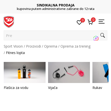
SINDIKALNA PRODAJA
kupovina putem administrativne zabrane do 12 rata
0
0
Pretr
Sport Vision
Proizvodi
Oprema
Oprema za trening
Fitnes lopta
Flašica za vodu
Vijača
Rukav