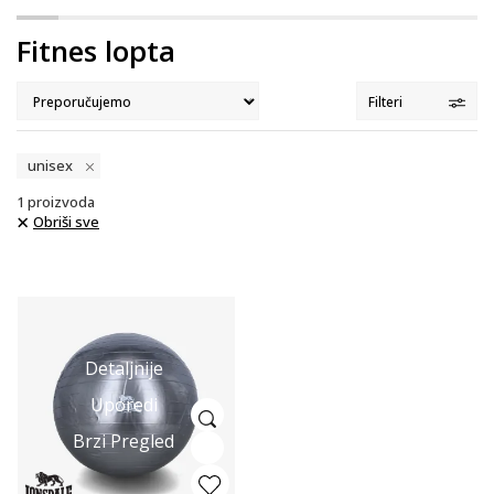
Fitnes lopta
Filteri
unisex
1
proizvoda
Obriši sve
Detaljnije
Uporedi
Brzi Pregled