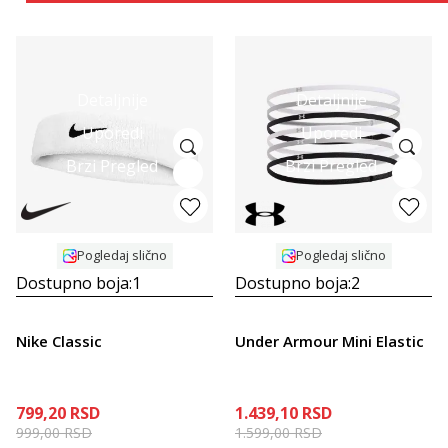
Detaljnije
Detaljnije
Uporedi
Uporedi
Brzi Pregled
Brzi Pregled
Pogledaj slično
Pogledaj slično
Dostupno boja:
1
Dostupno boja:
2
Nike Classic
Under Armour Mini Elastic
799,20
RSD
1.439,10
RSD
999,00
RSD
1.599,00
RSD