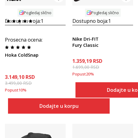
Pogledaj slično
Pogledaj slično
Dostupno boja:
1
Dostupno boja:
1
Nike Dri-FIT
Prosecna ocena
:
Fury Classic
Hoka ColdSnap
1.359,19
RSD
1.699,00
RSD
Popust
20
%
3.149,10
RSD
3.499,00
RSD
Dodajte u k
Popust
10
%
Dodajte u korpu