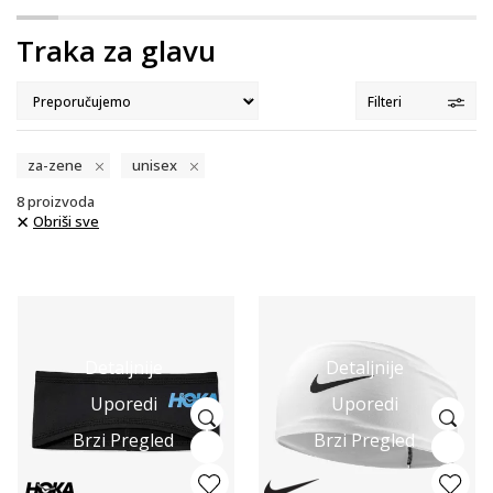
Traka za glavu
Filteri
za-zene
unisex
8
proizvoda
Obriši sve
Detaljnije
Detaljnije
Uporedi
Uporedi
Brzi Pregled
Brzi Pregled