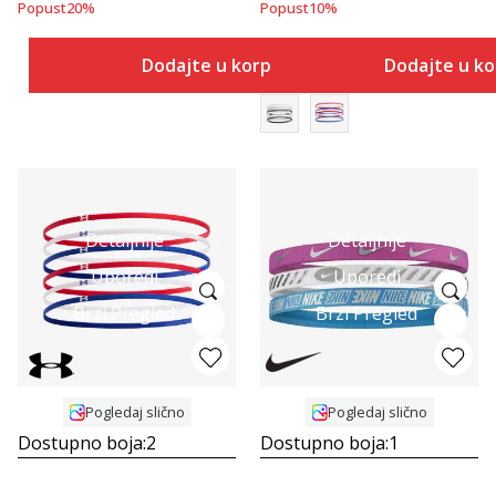
Popust
20
%
Popust
10
%
Dodajte u korpu
Dodajte u k
Detaljnije
Detaljnije
Uporedi
Uporedi
Brzi Pregled
Brzi Pregled
Pogledaj slično
Pogledaj slično
Dostupno boja:
2
Dostupno boja:
1