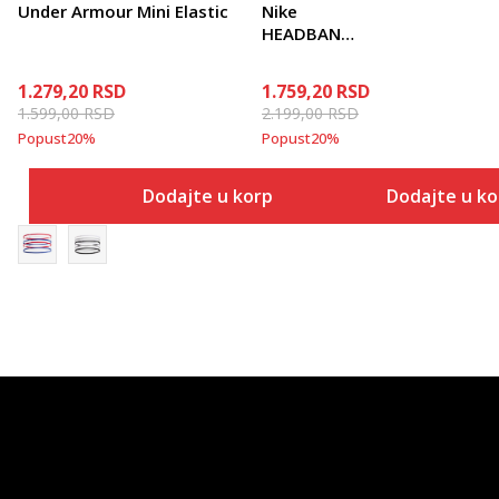
Under Armour Mini Elastic
Nike
HEADBANDS
3.0
1.279,20
RSD
1.759,20
RSD
1.599,00
RSD
2.199,00
RSD
Popust
20
%
Popust
20
%
Dodajte u korpu
Dodajte u k