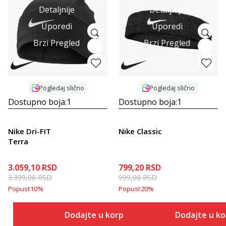
Detaljnije
Detaljnije
Uporedi
Uporedi
Brzi Pregled
Brzi Pregled
Pogledaj slično
Pogledaj slično
Dostupno boja:
1
Dostupno boja:
1
Nike Dri-FIT
Nike Classic
Terra
3.059,10
RSD
799,20
RSD
3.399,00
RSD
999,00
RSD
Popust
10
%
Popust
20
%
Dodajte u korpu
Dodajte u k