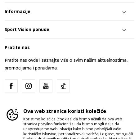
Informacije
Sport Vision ponude
Pratite nas
Pratite nas ovde i saznajte više o svim našim aktuelnostima,
promocijama i ponudama.
Ova web stranica koristi kolačiće
Koristimo kolačiće (cookies) da bismo učinili da ova web
stranica pravilno funkcioniše i da bismo mogli dalje da
Srbija
Promenite
unapređujemo web lokaciju kako bismo poboljšali vaše
korisničko iskustvo, personalizovali sadržaj i oglase, omogućili
funkcije društvenih medija i analizirali saobraćaj. Nastavljajući