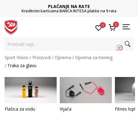
PLAĆANJE NA RATE
Kreditnim karticama BANCA INTESA platite na 9 rata
0
0
Pretraži sajt...
Sport Vision
Proizvodi
Oprema
Oprema za trening
Traka za glavu
Flašica za vodu
Vijača
Fitnes lopt